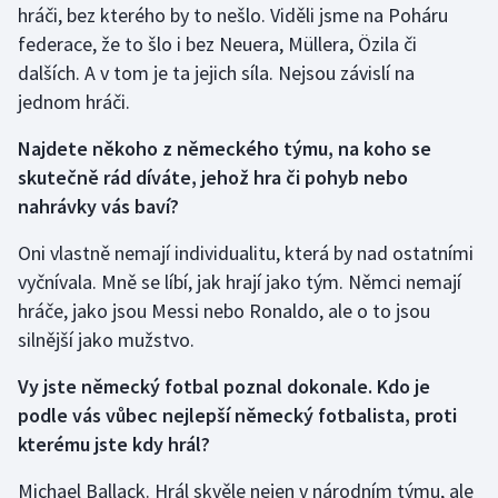
hráči, bez kterého by to nešlo. Viděli jsme na Poháru
federace, že to šlo i bez Neuera, Müllera, Özila či
dalších. A v tom je ta jejich síla. Nejsou závislí na
jednom hráči.
Najdete někoho z německého týmu, na koho se
skutečně rád díváte, jehož hra či pohyb nebo
nahrávky vás baví?
Oni vlastně nemají individualitu, která by nad ostatními
vyčnívala. Mně se líbí, jak hrají jako tým. Němci nemají
hráče, jako jsou Messi nebo Ronaldo, ale o to jsou
silnější jako mužstvo.
Vy jste německý fotbal poznal dokonale. Kdo je
podle vás vůbec nejlepší německý fotbalista, proti
kterému jste kdy hrál?
Michael Ballack. Hrál skvěle nejen v národním týmu, ale