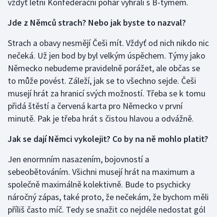
vždyť letní Konfederační pohár vyhráli s B-týmem.
Olympijské hry
Jde z Němců strach? Nebo jak byste to nazval?
Parasport
Strach a obavy nesmějí Češi mít. Vždyť od nich nikdo nic
nečeká. Už jen bod by byl velkým úspěchem. Týmy jako
Plavání
Německo nebudeme pravidelně porážet, ale občas se
to může povést. Záleží, jak se to všechno sejde. Češi
Plážový volejbal
musejí hrát za hranicí svých možností. Třeba se k tomu
přidá štěstí a červená karta pro Německo v první
Ragby
minutě. Pak je třeba hrát s čistou hlavou a odvážně.
Rychlobruslení
Jak se dají Němci vykolejit? Co by na ně mohlo platit?
Rychlostní kanoistika
Jen enormním nasazením, bojovností a
sebeobětováním. Všichni musejí hrát na maximum a
Short track
společně maximálně kolektivně. Bude to psychicky
náročný zápas, také proto, že nečekám, že bychom měli
Sportovní střelba
příliš často míč. Tedy se snažit co nejdéle nedostat gól