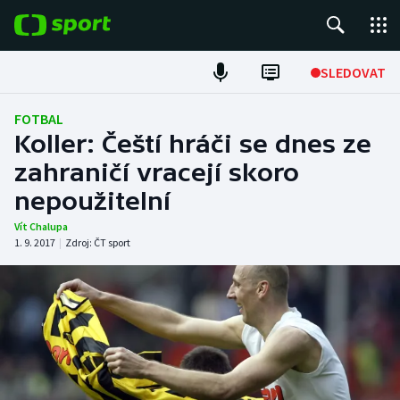
POPULÁRNÍ
SLEDOVAT
Fotbal
FOTBAL
Koller: Čeští hráči se dnes ze
Hokej
zahraničí vracejí skoro
nepoužitelní
Tenis
Vít Chalupa
Atletika
1. 9. 2017
|
Zdroj:
ČT sport
Cyklistika
DALŠÍ SPORTY
Americký fotbal
NEPŘEHLÉDNĚTE