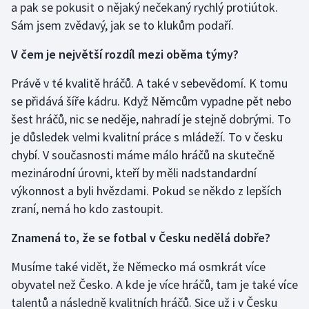
a pak se pokusit o nějaký nečekaný rychlý protiútok.
Stolní tenis
Sám jsem zvědavý, jak se to klukům podaří.
Triatlon
V čem je největší rozdíl mezi oběma týmy?
Veslování
Právě v té kvalitě hráčů. A také v sebevědomí. K tomu
se přidává šíře kádru. Když Němcům vypadne pět nebo
Vodní slalom
šest hráčů, nic se neděje, nahradí je stejně dobrými. To
je důsledek velmi kvalitní práce s mládeží. To v česku
Volejbal
chybí. V současnosti máme málo hráčů na skutečně
mezinárodní úrovni, kteří by měli nadstandardní
Ostatní
výkonnost a byli hvězdami. Pokud se někdo z lepších
zraní, nemá ho kdo zastoupit.
Znamená to, že se fotbal v Česku nedělá dobře?
Musíme také vidět, že Německo má osmkrát více
obyvatel než Česko. A kde je více hráčů, tam je také více
talentů a následně kvalitních hráčů. Sice už i v Česku