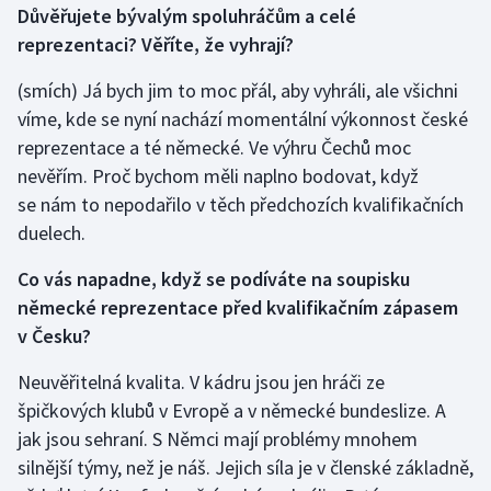
Důvěřujete bývalým spoluhráčům a celé
reprezentaci? Věříte, že vyhrají?
Gymnastika
(smích) Já bych jim to moc přál, aby vyhráli, ale všichni
Házená
víme, kde se nyní nachází momentální výkonnost české
reprezentace a té německé. Ve výhru Čechů moc
Jezdectví
nevěřím. Proč bychom měli naplno bodovat, když
se nám to nepodařilo v těch předchozích kvalifikačních
Judo
duelech.
Krasobruslení
Co vás napadne, když se podíváte na soupisku
německé reprezentace před kvalifikačním zápasem
Lezení
v Česku?
Lyže a snowboard
Neuvěřitelná kvalita. V kádru jsou jen hráči ze
špičkových klubů v Evropě a v německé bundeslize. A
Moderní pětiboj
jak jsou sehraní. S Němci mají problémy mnohem
silnější týmy, než je náš. Jejich síla je v členské základně,
Motorsport