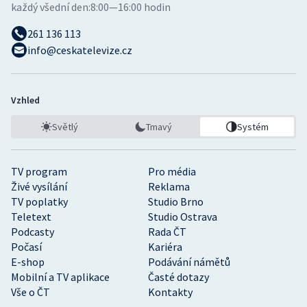
každý všední den:
8:00—16:00 hodin
261 136 113
info@ceskatelevize.cz
Vzhled
Světlý
Tmavý
Systém
TV program
Pro média
Živé vysílání
Reklama
TV poplatky
Studio Brno
Teletext
Studio Ostrava
Podcasty
Rada ČT
Počasí
Kariéra
E-shop
Podávání námětů
Mobilní a TV aplikace
Časté dotazy
Vše o ČT
Kontakty