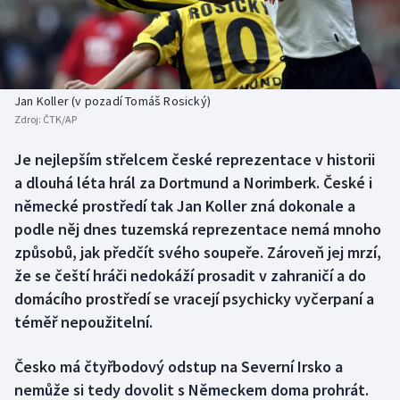
Baseball a softbal
Soutěže
Basketbal
Historické návraty
Biatlon
Aplikace ČT sport
Jan Koller (v pozadí Tomáš Rosický)
Zdroj:
ČTK/AP
Boby a skeleton
AZ kvíz
Je nejlepším střelcem české reprezentace v historii
a dlouhá léta hrál za Dortmund a Norimberk. České i
Box
německé prostředí tak Jan Koller zná dokonale a
Curling
podle něj dnes tuzemská reprezentace nemá mnoho
způsobů, jak předčít svého soupeře. Zároveň jej mrzí,
Dostihy
že se čeští hráči nedokáží prosadit v zahraničí a do
domácího prostředí se vracejí psychicky vyčerpaní a
Florbal
téměř nepoužitelní.
Futsal
Česko má čtyřbodový odstup na Severní Irsko a
nemůže si tedy dovolit s Německem doma prohrát.
Golf