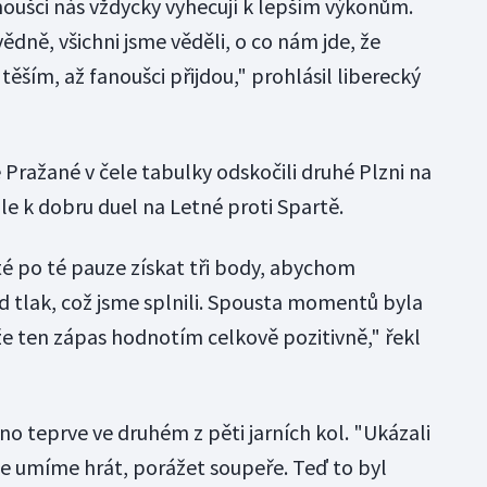
noušci nás vždycky vyhecují k lepším výkonům.
ědně, všichni jsme věděli, o co nám jde, že
 těším, až fanoušci přijdou," prohlásil liberecký
e Pražané v čele tabulky odskočili druhé Plzni na
ale k dobru duel na Letné proti Spartě.
té po té pauze získat tři body, abychom
pod tlak, což jsme splnili. Spousta momentů byla
e ten zápas hodnotím celkově pozitivně," řekl
o teprve ve druhém z pěti jarních kol. "Ukázali
 že umíme hrát, porážet soupeře. Teď to byl