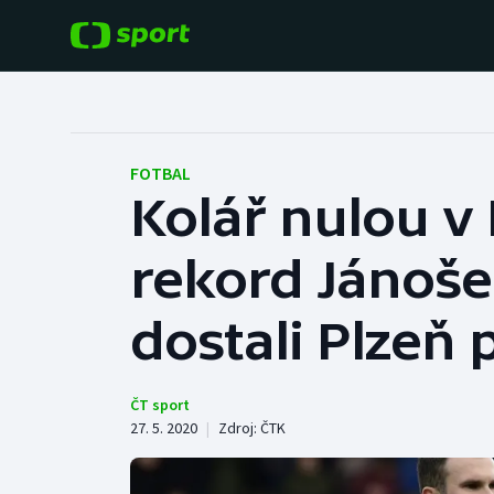
POPULÁRNÍ
DALŠÍ SPORTY
Fotbal
Americký fotbal
FOTBAL
Kolář nulou v 
Hokej
Baseball a softbal
rekord Jánoše
Tenis
Basketbal
Atletika
dostali Plzeň 
Biatlon
Cyklistika
Boby a skeleton
ČT sport
27. 5. 2020
|
Zdroj:
ČTK
Box