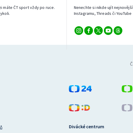
izi máte ČT sport vždy po ruce.
Nenechte si nikde ujít nejnovější
ykoli.
Instagramu, Threads či YouTube 
Č
Divácké centrum
ů