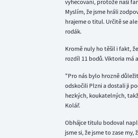
vyhecovaní, protože naši fa
Myslím, že jsme hráli zodpov
hrajeme o titul. Určitě se ale
rodák.
Kromě nuly ho těšil i fakt, ž
rozdíl 11 bodů. Viktoria má 
"Pro nás bylo hrozně důleži
odskočili Plzni a dostali ji 
hezkých, koukatelných, takž
Kolář.
Obhájce titulu bodoval napln
jsme si, že jsme to zase my,