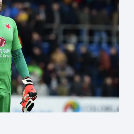
Moderní pětiboj
Triatlon
Motorsport
Veslování
Olympijské hry
Vodní slalom
Parasport
Volejbal
Plavání
Ostatní
Plážový volejbal