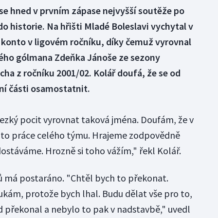
 se hned v prvním zápase nejvyšší soutěže po
 historie. Na hřišti Mladé Boleslavi vychytal v
té konto v ligovém ročníku, díky čemuž vyrovnal
kého gólmana Zdeňka Jánoše ze sezony
cha z ročníku 2001/02. Kolář doufá, že se od
ní části osamostatnit.
ezký pocit vyrovnat taková jména. Doufám, že v
 to práce celého týmu. Hrajeme zodpovědně
stáváme. Hrozně si toho vážím," řekl Kolář.
ů má postaráno. "Chtěl bych to překonat.
ukám, protože bych lhal. Budu dělat vše pro to,
rd překonal a nebylo to pak v nadstavbě," uvedl