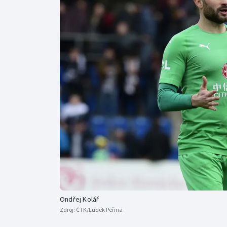
Curling
Dostihy
Florbal
Futsal
Golf
Gymnastika
Ondřej Kolář
Zdroj:
ČTK/Luděk Peřina