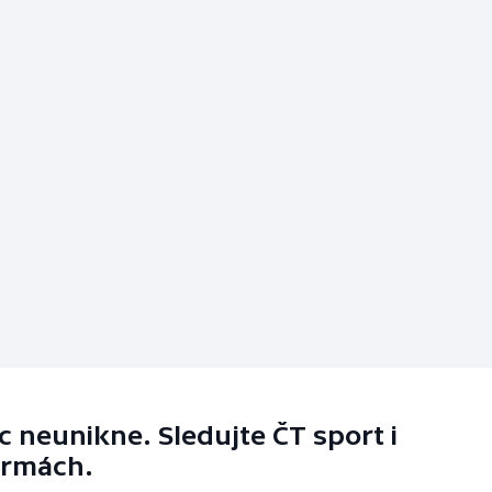
 neunikne. Sledujte ČT sport i
ormách.