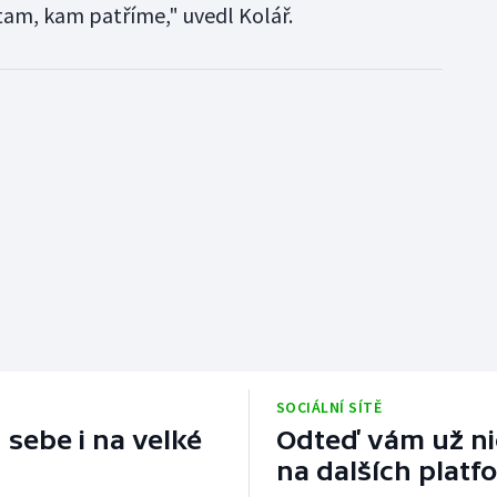
 tam, kam patříme," uvedl Kolář.
SOCIÁLNÍ SÍTĚ
 sebe i na velké
Odteď vám už nic
na dalších platf