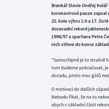
Brankář Slavie Ondřej Kolář
koronavirové pauze zapsal do
25. kole výhru 1:0 a 17. čis
dosavadní rekord jablonec
1996/97 a sparťana Petra Če
nich stihne do konce základ
"Samozřejmě je to strašně h
tom budeme pokračovat, je
dozadu, proto moc gólů nedo
O motivaci do dalších zápas
Nebudu říkat, že na to neko
abych v základní části reko