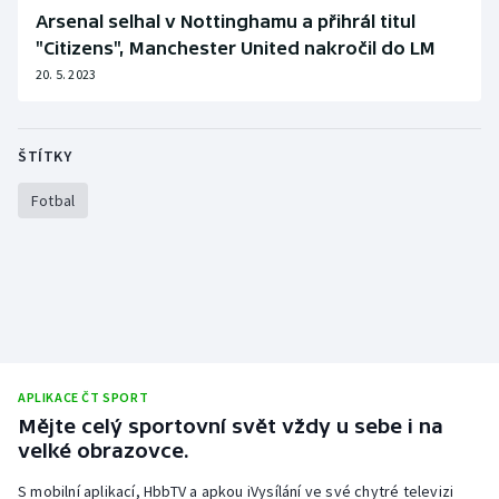
Stolní tenis
Arsenal selhal v Nottinghamu a přihrál titul
"Citizens", Manchester United nakročil do LM
Triatlon
20. 5. 2023
Veslování
ŠTÍTKY
Vodní slalom
Fotbal
Volejbal
Ostatní
APLIKACE ČT SPORT
Mějte celý sportovní svět vždy u sebe i na
velké obrazovce.
S mobilní aplikací, HbbTV a apkou iVysílání ve své chytré televizi