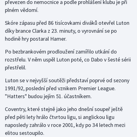
převezen do nemocnice a podle prohlášení klubu je při
plném vědomí.
Gymnastika
Skóre zápasu před 86 tisícovkami diváků otevřel Luton
Házená
díky brance Clarka z 23. minuty, o vyrovnání se po
hodině hry postaral Hamer.
Jezdectví
Po bezbrankovém prodloužení zamířilo utkání do
Judo
rozstřelu. V něm uspěl Luton poté, co Dabo v šesté sérii
přestřelil.
Krasobruslení
Luton se v nejvyšší soutěži představí poprvé od sezony
Lezení
1991/92, poslední před vznikem Premier League.
"Hatters" budou jejím 51. účastníkem.
Lyže a snowboard
Coventry, které stejně jako jeho dnešní soupeř ještě
před pěti lety hrálo čtvrtou ligu, si anglickou ligu
Moderní pětiboj
naposledy zahrálo v roce 2001, kdy po 34 letech mezi
Motorsport
elitou sestoupilo.