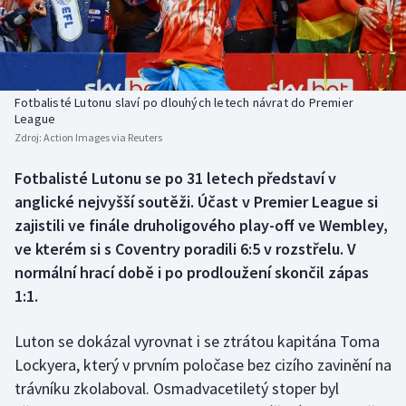
Baseball a softbal
Soutěže
Basketbal
Historické návraty
Biatlon
Aplikace ČT sport
Fotbalisté Lutonu slaví po dlouhých letech návrat do Premier
League
Zdroj:
Action Images via Reuters
Boby a skeleton
AZ kvíz
Fotbalisté Lutonu se po 31 letech představí v
Box
anglické nejvyšší soutěži. Účast v Premier League si
zajistili ve finále druholigového play-off ve Wembley,
Curling
ve kterém si s Coventry poradili 6:5 v rozstřelu. V
normální hrací době i po prodloužení skončil zápas
Dostihy
1:1.
Florbal
Luton se dokázal vyrovnat i se ztrátou kapitána Toma
Futsal
Lockyera, který v prvním poločase bez cizího zavinění na
trávníku zkolaboval. Osmadvacetiletý stoper byl
Golf