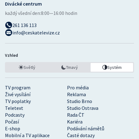
Divácké centrum
každý všední den:
8:00—16:00 hodin
261 136 113
info@ceskatelevize.cz
Vzhled
Světlý
Tmavý
Systém
TV program
Pro média
Živé vysílání
Reklama
TV poplatky
Studio Brno
Teletext
Studio Ostrava
Podcasty
Rada ČT
Počasí
Kariéra
E-shop
Podávání námětů
Mobilní a TV aplikace
Časté dotazy