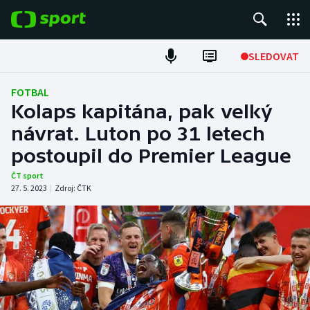
POPULÁRNÍ
SLEDOVAT
Fotbal
FOTBAL
Kolaps kapitána, pak velký
Hokej
návrat. Luton po 31 letech
postoupil do Premier League
Tenis
ČT sport
Atletika
27. 5. 2023
|
Zdroj:
ČTK
Cyklistika
DALŠÍ SPORTY
Americký fotbal
NEPŘEHLÉDNĚTE