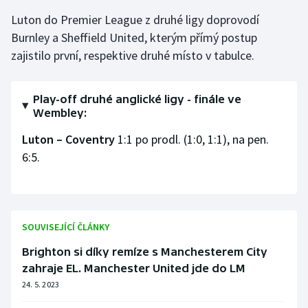
Luton do Premier League z druhé ligy doprovodí
Olympijské hry
Burnley a Sheffield United, kterým přímý postup
Parasport
zajistilo první, respektive druhé místo v tabulce.
Plavání
Play-off druhé anglické ligy - finále ve
Wembley:
Plážový volejbal
Luton – Coventry
1:1 po prodl. (1:0, 1:1), na pen.
Ragby
6:5.
Rychlobruslení
Rychlostní kanoistika
SOUVISEJÍCÍ ČLÁNKY
Short track
Brighton si díky remíze s Manchesterem City
zahraje EL. Manchester United jde do LM
Sportovní střelba
24. 5. 2023