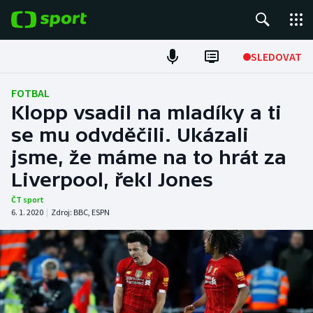
POPULÁRNÍ
SLEDOVAT
Fotbal
FOTBAL
Klopp vsadil na mladíky a ti
Hokej
se mu odvděčili. Ukázali
jsme, že máme na to hrát za
Tenis
Liverpool, řekl Jones
Atletika
ČT sport
6. 1. 2020
|
Zdroj:
BBC
,
ESPN
Cyklistika
DALŠÍ SPORTY
Americký fotbal
NEPŘEHLÉDNĚTE