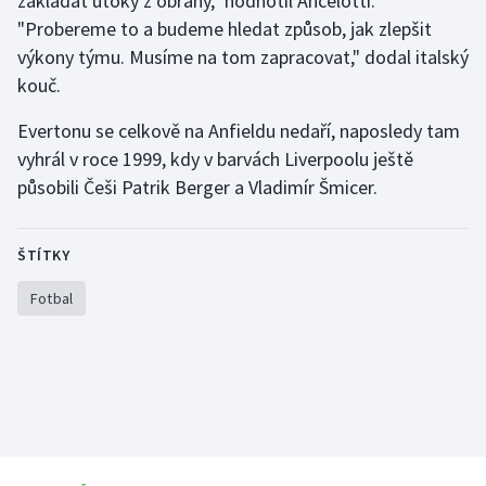
zakládat útoky z obrany," hodnotil Ancelotti.
Stolní tenis
"Probereme to a budeme hledat způsob, jak zlepšit
výkony týmu. Musíme na tom zapracovat," dodal italský
Triatlon
kouč.
Veslování
Evertonu se celkově na Anfieldu nedaří, naposledy tam
vyhrál v roce 1999, kdy v barvách Liverpoolu ještě
Vodní slalom
působili Češi Patrik Berger a Vladimír Šmicer.
Volejbal
ŠTÍTKY
Ostatní
Fotbal