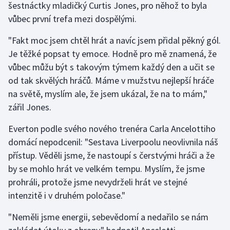
šestnáctky mladičký Curtis Jones, pro něhož to byla
Olympijské hry
vůbec první trefa mezi dospělými.
"Fakt moc jsem chtěl hrát a navíc jsem přidal pěkný gól.
Parasport
Je těžké popsat ty emoce. Hodně pro mě znamená, že
Plavání
vůbec můžu být s takovým týmem každý den a učit se
od tak skvělých hráčů. Máme v mužstvu nejlepší hráče
Plážový volejbal
na světě, myslím ale, že jsem ukázal, že na to mám,"
zářil Jones.
Ragby
Everton podle svého nového trenéra Carla Ancelottiho
Rychlobruslení
domácí nepodcenil: "Sestava Liverpoolu neovlivnila náš
přístup. Věděli jsme, že nastoupí s čerstvými hráči a že
Rychlostní kanoistika
by se mohlo hrát ve velkém tempu. Myslím, že jsme
prohráli, protože jsme nevydrželi hrát ve stejné
Short track
intenzitě i v druhém poločase."
Sportovní střelba
"Neměli jsme energii, sebevědomí a nedařilo se nám