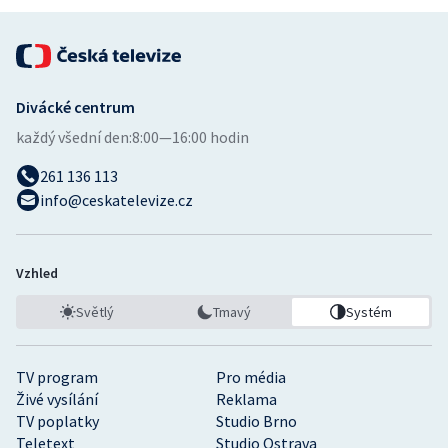
Divácké centrum
každý všední den:
8:00—16:00 hodin
261 136 113
info@ceskatelevize.cz
Vzhled
Světlý
Tmavý
Systém
TV program
Pro média
Živé vysílání
Reklama
TV poplatky
Studio Brno
Teletext
Studio Ostrava