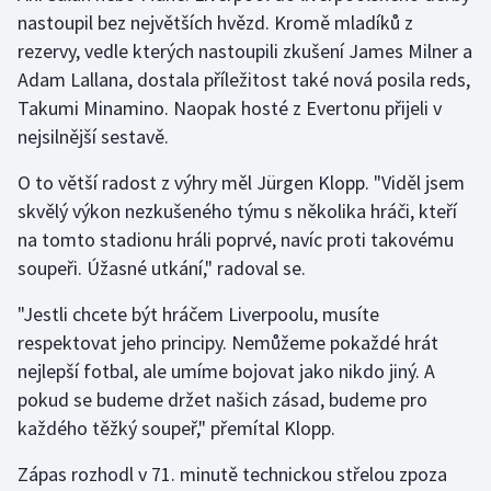
nastoupil bez největších hvězd. Kromě mladíků z
rezervy, vedle kterých nastoupili zkušení James Milner a
Gymnastika
Adam Lallana, dostala příležitost také nová posila reds,
Házená
Takumi Minamino. Naopak hosté z Evertonu přijeli v
nejsilnější sestavě.
Jezdectví
O to větší radost z výhry měl Jürgen Klopp. "Viděl jsem
Judo
skvělý výkon nezkušeného týmu s několika hráči, kteří
na tomto stadionu hráli poprvé, navíc proti takovému
Krasobruslení
soupeři. Úžasné utkání," radoval se.
"Jestli chcete být hráčem Liverpoolu, musíte
Lezení
respektovat jeho principy. Nemůžeme pokaždé hrát
Lyže a snowboard
nejlepší fotbal, ale umíme bojovat jako nikdo jiný. A
pokud se budeme držet našich zásad, budeme pro
Moderní pětiboj
každého těžký soupeř," přemítal Klopp.
Motorsport
Zápas rozhodl v 71. minutě technickou střelou zpoza