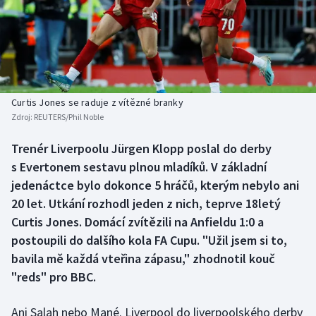
Baseball a softbal
Soutěže
Basketbal
Historické návraty
Biatlon
Aplikace ČT sport
Curtis Jones se raduje z vítězné branky
Boby a skeleton
AZ kvíz
Zdroj:
REUTERS/Phil Noble
Box
Trenér Liverpoolu Jürgen Klopp poslal do derby
s Evertonem sestavu plnou mladíků. V základní
Curling
jedenáctce bylo dokonce 5 hráčů, kterým nebylo ani
20 let. Utkání rozhodl jeden z nich, teprve 18letý
Dostihy
Curtis Jones. Domácí zvítězili na Anfieldu 1:0 a
postoupili do dalšího kola FA Cupu. "Užil jsem si to,
Florbal
bavila mě každá vteřina zápasu," zhodnotil kouč
"reds" pro BBC.
Futsal
Ani Salah nebo Mané. Liverpool do liverpoolského derby
Golf