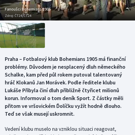
Baseball a softbal
Soutěže
Fanoušci Bohemians 1905
Zdroj:
ČT24/ČT24
Basketbal
Historické návraty
Biatlon
Aplikace ČT sport
Boby a skeleton
AZ kvíz
Praha – Fotbalový klub Bohemians 1905 má finanční
Box
problémy. Důvodem je nesplacený dluh německého
Schalke, kam před půl rokem putoval talentovaný
Curling
hráč Klokanů Jan Morávek. Podle ředitele klubu
Lukáše Přibyla činí dluh přibližně čtyřicet milionů
Dostihy
korun. Informoval o tom deník Sport. Z částky měli
Florbal
přitom ve vršovickém Ďolíčku vyžít hodně dlouho.
Teď se však musejí uskromnit.
Futsal
Vedení klubu muselo na vzniklou situaci reagovat,
Golf