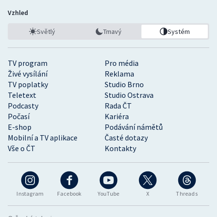
Vzhled
Světlý
Tmavý
Systém
TV program
Pro média
Živé vysílání
Reklama
TV poplatky
Studio Brno
Teletext
Studio Ostrava
Podcasty
Rada ČT
Počasí
Kariéra
E-shop
Podávání námětů
Mobilní a TV aplikace
Časté dotazy
Vše o ČT
Kontakty
Instagram
Facebook
YouTube
X
Threads