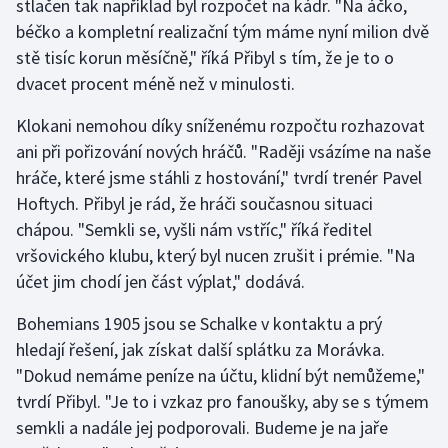
stlačen tak například byl rozpočet na kádr. "Na áčko,
béčko a kompletní realizační tým máme nyní milion dvě
Gymnastika
stě tisíc korun měsíčně," říká Přibyl s tím, že je to o
dvacet procent méně než v minulosti.
Házená
Klokani nemohou díky sníženému rozpočtu rozhazovat
Jezdectví
ani při pořizování nových hráčů. "Raději vsázíme na naše
hráče, které jsme stáhli z hostování," tvrdí trenér Pavel
Judo
Hoftych. Přibyl je rád, že hráči současnou situaci
chápou. "Semkli se, vyšli nám vstříc," říká ředitel
Krasobruslení
vršovického klubu, který byl nucen zrušit i prémie. "Na
účet jim chodí jen část výplat," dodává.
Lezení
Bohemians 1905 jsou se Schalke v kontaktu a prý
Lyže a snowboard
hledají řešení, jak získat další splátku za Morávka.
"Dokud nemáme peníze na účtu, klidní být nemůžeme,"
Moderní pětiboj
tvrdí Přibyl. "Je to i vzkaz pro fanoušky, aby se s týmem
semkli a nadále jej podporovali. Budeme je na jaře
Motorsport