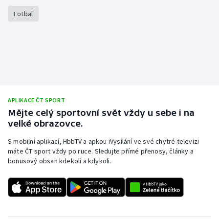
Stolní tenis
Fotbal
Triatlon
Veslování
Vodní slalom
Volejbal
APLIKACE ČT SPORT
Mějte celý sportovní svět vždy u sebe i na
velké obrazovce.
Ostatní
S mobilní aplikací, HbbTV a apkou iVysílání ve své chytré televizi
máte ČT sport vždy po ruce. Sledujte přímé přenosy, články a
bonusový obsah kdekoli a kdykoli.