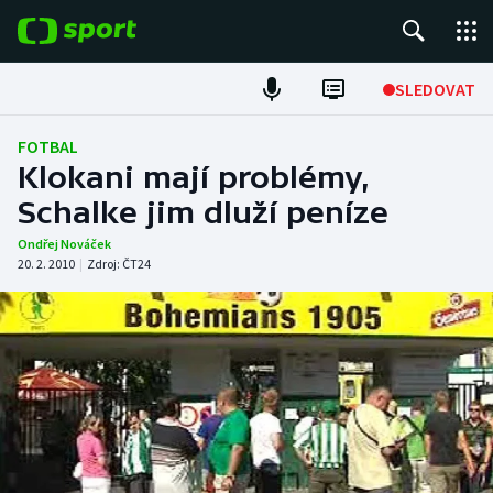
POPULÁRNÍ
SLEDOVAT
Fotbal
FOTBAL
Klokani mají problémy,
Hokej
Schalke jim dluží peníze
Tenis
Ondřej Nováček
20. 2. 2010
|
Zdroj:
ČT24
Atletika
Cyklistika
DALŠÍ SPORTY
Americký fotbal
NEPŘEHLÉDNĚTE