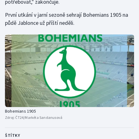
potřebovat," zakončuje.
Olympijské hry
První utkání v jarní sezoně sehrají Bohemians 1905 na
půdě Jablonce už příští neděli.
Parasport
Plavání
Plážový volejbal
Ragby
Rychlobruslení
Rychlostní kanoistika
Bohemians 1905
Short track
Zdroj:
ČT24/Markéta Sandanusová
Sportovní střelba
ŠTÍTKY