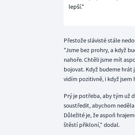
lepší."
Přestože slávisté stále nedos
"Jsme bez prohry, a když b
nahoře. Chtěli jsme mít aspo
bojovat. Když budeme hrát ja
vidím pozitivně, i když jsem 
Prý je potřeba, aby tým už 
soustředit, abychom nedělal
Důležité je, že aspoň hrajem
štěstí přikloní," dodal.