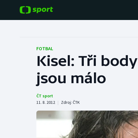
POPULÁRNÍ
DALŠÍ SPORTY
Fotbal
Americký fotbal
FOTBAL
Kisel: Tři bod
Hokej
Baseball a softbal
jsou málo
Tenis
Basketbal
Atletika
Biatlon
ČT sport
11. 8. 2012
|
Zdroj:
ČTK
Cyklistika
Boby a skeleton
Box