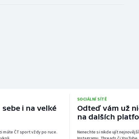
SOCIÁLNÍ SÍTĚ
 sebe i na velké
Odteď vám už nic
na dalších platf
izi máte ČT sport vždy po ruce.
Nenechte si nikde ujít nejnovější
ykoli.
Instagramu, Threads či YouTube 