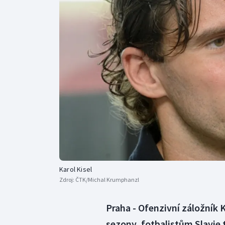
Curling
Dostihy
Florbal
Futsal
Golf
Gymnastika
Karol Kisel
Zdroj:
ČTK/Michal Krumphanzl
Praha - Ofenzivní záložník K
sezony, fotbalistům Slavie 