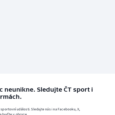
 neunikne. Sledujte ČT sport i
ormách.
 sportovní události. Sledujte nás i na Facebooku, X,
a buďte v obraze.