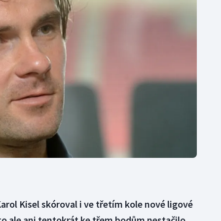
Moderní pětiboj
Triatlon
Motorsport
Veslování
Olympijské hry
Vodní slalom
Parasport
Volejbal
Plavání
Ostatní
Plážový volejbal
arol Kisel skóroval i ve třetím kole nové ligové
to ale ani tentokrát ke třem bodům nestačilo.