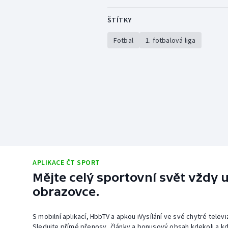
ŠTÍTKY
Fotbal
1. fotbalová liga
APLIKACE ČT SPORT
Mějte celý sportovní svět vždy u
obrazovce.
S mobilní aplikací, HbbTV a apkou iVysílání ve své chytré telev
Sledujte přímé přenosy, články a bonusový obsah kdekoli a kd