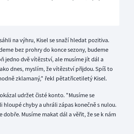
áhli na výhru, Kisel se snaží hledat pozitiva.
udeme bez prohry do konce sezony, budeme
ň jedno dvě vítězství, ale musíme jít dál a
ko dnes, myslím, že vítězství přijdou. Spíš to
hodně zklamaný," řekl pětatřicetiletý Kisel.
dokázal udržet čisté konto. "Musíme se
i hloupé chyby a uhráli zápas konečně s nulou.
e dobře. Musíme makat dál a věřit, že se k nám