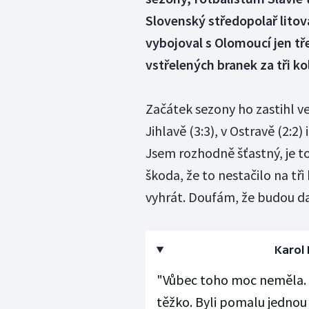
Slovenský středopolař litov
vybojoval s Olomoucí jen tře
vstřelených branek za tři k
Začátek sezony ho zastihl ve 
Jihlavě (3:3), v Ostravě (2:2
Jsem rozhodně šťastný, je t
škoda, že to nestačilo na tři
vyhrát. Doufám, že budou dalš
Karol
"Vůbec toho moc neměla. To 
těžko. Byli pomalu jednou z