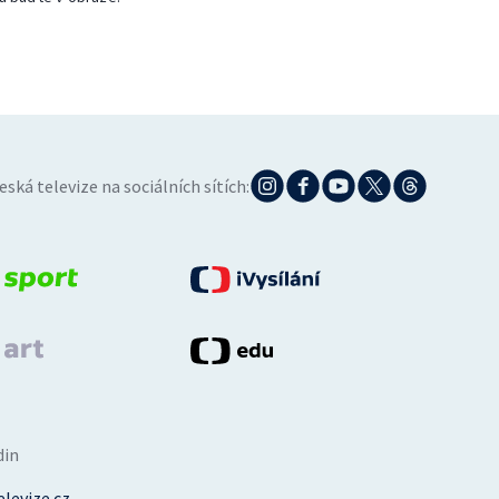
eská televize na sociálních sítích:
din
levize.cz