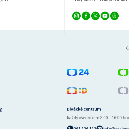
Č
Divácké centrum
ů
každý všední den:
8:00—16:00 ho
261 136 113
info@ceskate