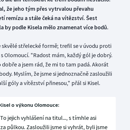
al, že jeho tým přes vytrvalou převahu
tí remízu a stále čeká na vítězství. Šest
ola by podle Kisela mělo znamenat více bodů.
skvělé střelecké formě; trefil se v úvodu proti
) i s Olomoucí. "Radost mám, každý gól je dobrý.
o dobře a jsem rád, že mi to tam padá. Akorát
 body. Myslím, že jsme si jednoznačně zasloužili
í góly a vítězství přinesou," přál si Kisel.
 Kisel o výkonu Olomouce:
jejich vyhlášení na titul..., s tímhle asi
a půlkou. Zasloužili jsme si vyhrát, byli jsme