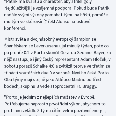
"Patrik má kvalitu a charakter, aby střílel góly.
Nejdůležitější je vzájemná podpora. Pokud bude Patrik i
Gymnastika
nadále svými výkony pomáhat týmu na hřišti, pomůže
mu tým ve skórování," řekl Alonso na tiskové
Házená
konferenci.
Jezdectví
Mistr světa a dvojnásobný evropský šampion se
Španělskem se Leverkusenu ujal minulý týden, poté co
Judo
po prohře 0:2 v Portu skončil Gerardo Seoane. Bayer, za
nějž nastupuje i jiný český reprezentant Adam Hložek, v
Krasobruslení
sobotu porazil Schalke 4:0 a zvítězil teprve ve třetím ze
třinácti soutěžních duelů v sezoně. Nyní ho čeká Porto.
Lezení
Oba týmy mají stejně jako Atlético Madrid po třech
bodech, skupinu B vede stoprocentní FC Bruggy.
Lyže a snowboard
"Porto je jedním z nejlepších mužstev v Evropě.
Moderní pětiboj
Potřebujeme naprosto prvotřídní výkon, abychom to
proti nim zvládli. Z týmu cítím velmi pozitivní energii,
Motorsport