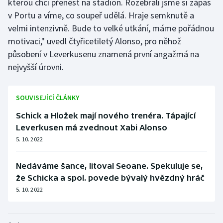
kterou chci přenést na stadion. Rozebrali jsme si zápas
v Portu a víme, co soupeř udělá. Hraje semknutě a
Olympijské hry
velmi intenzivně. Bude to velké utkání, máme pořádnou
Parasport
motivaci," uvedl čtyřicetiletý Alonso, pro něhož
působení v Leverkusenu znamená první angažmá na
Plavání
nejvyšší úrovni.
Plážový volejbal
SOUVISEJÍCÍ ČLÁNKY
Ragby
Schick a Hložek mají nového trenéra. Tápající
Leverkusen má zvednout Xabi Alonso
Rychlobruslení
5. 10. 2022
Rychlostní kanoistika
Nedáváme šance, litoval Seoane. Spekuluje se,
že Schicka a spol. povede bývalý hvězdný hráč
Short track
5. 10. 2022
Sportovní střelba