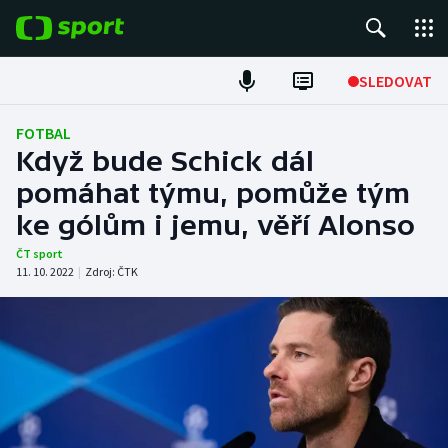
POPULÁRNÍ
SLEDOVAT
Fotbal
FOTBAL
Když bude Schick dál
Hokej
pomáhat týmu, pomůže tým
ke gólům i jemu, věří Alonso
Tenis
ČT sport
Atletika
11. 10. 2022
|
Zdroj:
ČTK
Cyklistika
DALŠÍ SPORTY
Americký fotbal
NEPŘEHLÉDNĚTE