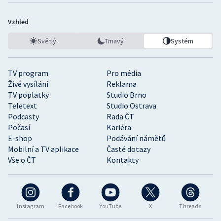
Vzhled
Světlý
Tmavý
Systém
TV program
Pro média
Živé vysílání
Reklama
TV poplatky
Studio Brno
Teletext
Studio Ostrava
Podcasty
Rada ČT
Počasí
Kariéra
E-shop
Podávání námětů
Mobilní a TV aplikace
Časté dotazy
Vše o ČT
Kontakty
Instagram
Facebook
YouTube
X
Threads