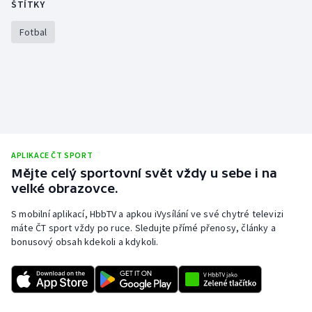
ŠTÍTKY
Stolní tenis
Fotbal
Triatlon
Veslování
Vodní slalom
Volejbal
APLIKACE ČT SPORT
Mějte celý sportovní svět vždy u sebe i na
Ostatní
velké obrazovce.
S mobilní aplikací, HbbTV a apkou iVysílání ve své chytré televizi
máte ČT sport vždy po ruce. Sledujte přímé přenosy, články a
bonusový obsah kdekoli a kdykoli.