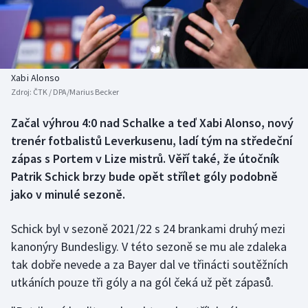
Baseball a softbal
Soutěže
Basketbal
Historické návraty
Biatlon
Aplikace ČT sport
Xabi Alonso
Zdroj:
ČTK / DPA/Marius Becker
Boby a skeleton
AZ kvíz
Začal výhrou 4:0 nad Schalke a teď Xabi Alonso, nový
trenér fotbalistů Leverkusenu, ladí tým na středeční
Box
zápas s Portem v Lize mistrů. Věří také, že útočník
Curling
Patrik Schick brzy bude opět střílet góly podobně
jako v minulé sezoně.
Dostihy
Schick byl v sezoně 2021/22 s 24 brankami druhý mezi
Florbal
kanonýry Bundesligy. V této sezoně se mu ale zdaleka
tak dobře nevede a za Bayer dal ve třinácti soutěžních
Futsal
utkáních pouze tři góly a na gól čeká už pět zápasů.
Golf