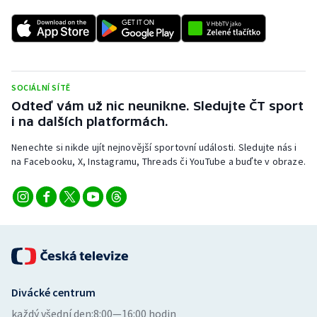
Stolní tenis
Triatlon
Veslování
SOCIÁLNÍ SÍTĚ
Odteď vám už nic neunikne. Sledujte ČT sport
Vodní slalom
i na dalších platformách.
Volejbal
Nenechte si nikde ujít nejnovější sportovní události. Sledujte nás i
na Facebooku, X, Instagramu, Threads či YouTube a buďte v obraze.
Ostatní
Divácké centrum
každý všední den:
8:00—16:00 hodin