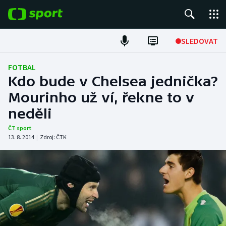
POPULÁRNÍ
SLEDOVAT
Fotbal
FOTBAL
Kdo bude v Chelsea jednička?
Hokej
Mourinho už ví, řekne to v
neděli
Tenis
ČT sport
Atletika
13. 8. 2014
|
Zdroj:
ČTK
Cyklistika
DALŠÍ SPORTY
Americký fotbal
NEPŘEHLÉDNĚTE