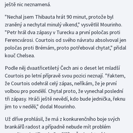
ještě nic neznamená.
Gymnastika
"Nechal jsem Thibauta hrát 90 minut, protože byl
zraněný a nechytal minulý víkend," vysvětlil Mourinho.
Házená
"Petr hrál dva zápasy v Turecku a první poločas proti
Ferencvárosi. Courtois od svého návratu absolvoval jen
Jezdectví
poločas proti Brémám, proto potřeboval chytat," přidal
kouč Chelsea.
Judo
Podle něj dvaatřicetiletý Čech ani o deset let mladší
Krasobruslení
Courtois po letní přípravě svou pozici neznají. "Faktem,
že Courtois odehrál celý zápas, neříkám, že je první
Lezení
volbou pro pondělí. Chytal proto, že vynechal poslední
tři zápasy. Hráči ještě nevědí, kdo bude jednička, řeknu
Lyže a snowboard
jim to v neděli," dodal Mourinho.
Moderní pětiboj
Už dříve prohlásil, že má z konkurenčního boje svých
brankářů radost a případně nebude mít problém
Motorsport