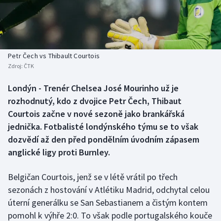
Baseball a softbal
Soutěže
Basketbal
Historické návraty
Biatlon
Aplikace ČT sport
Petr Čech vs Thibault Courtois
Zdroj:
ČTK
Boby a skeleton
AZ kvíz
Londýn - Trenér Chelsea José Mourinho už je
rozhodnutý, kdo z dvojice Petr Čech, Thibaut
Box
Courtois začne v nové sezoně jako brankářská
Curling
jednička. Fotbalisté londýnského týmu se to však
dozvědí až den před pondělním úvodním zápasem
Dostihy
anglické ligy proti Burnley.
Florbal
Belgičan Courtois, jenž se v létě vrátil po třech
sezonách z hostování v Atlétiku Madrid, odchytal celou
Futsal
úterní generálku se San Sebastianem a čistým kontem
pomohl k výhře 2:0. To však podle portugalského kouče
Golf