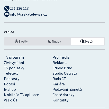
261 136 113
info@ceskatelevize.cz
Vzhled
Světlý
Tmavý
Systém
TV program
Pro média
Živé vysílání
Reklama
TV poplatky
Studio Brno
Teletext
Studio Ostrava
Podcasty
Rada ČT
Počasí
Kariéra
E-shop
Podávání námětů
Mobilní a TV aplikace
Časté dotazy
Vše o ČT
Kontakty