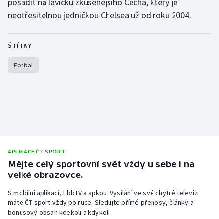
posadit na lavičku zkušenějšího Čecha, který je
neotřesitelnou jedničkou Chelsea už od roku 2004.
Olympijské hry
Parasport
ŠTÍTKY
Plavání
Fotbal
Plážový volejbal
Ragby
Rychlobruslení
APLIKACE ČT SPORT
Rychlostní kanoistika
Mějte celý sportovní svět vždy u sebe i na
velké obrazovce.
Short track
S mobilní aplikací, HbbTV a apkou iVysílání ve své chytré televizi
Sportovní střelba
máte ČT sport vždy po ruce. Sledujte přímé přenosy, články a
bonusový obsah kdekoli a kdykoli.