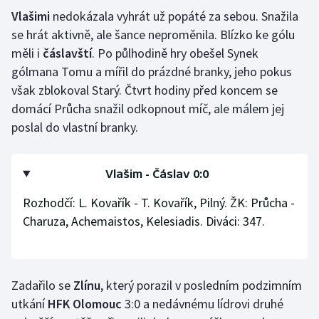
Vlašimi
nedokázala vyhrát už popáté za sebou. Snažila
Olympijské hry
se hrát aktivně, ale šance neproměnila. Blízko ke gólu
měli i
čáslavští
. Po půlhodině hry obešel Synek
Parasport
gólmana Tomu a mířil do prázdné branky, jeho pokus
však zblokoval Starý. Čtvrt hodiny před koncem se
Plavání
domácí Průcha snažil odkopnout míč, ale málem jej
Plážový volejbal
poslal do vlastní branky.
Ragby
Vlašim - Čáslav 0:0
Rychlobruslení
Rozhodčí: L. Kovařík - T. Kovařík, Pilný. ŽK: Průcha -
Charuza, Achemaistos, Kelesiadis. Diváci: 347.
Rychlostní kanoistika
Short track
Zadařilo se
Zlínu
, který porazil v posledním podzimním
Sportovní střelba
utkání
HFK Olomouc
3:0 a nedávnému lídrovi druhé