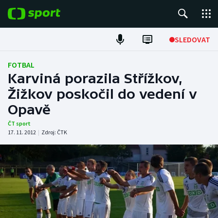
POPULÁRNÍ
SLEDOVAT
Fotbal
FOTBAL
Karviná porazila Střížkov,
Hokej
Žižkov poskočil do vedení v
Opavě
Tenis
ČT sport
Atletika
17. 11. 2012
|
Zdroj:
ČTK
Cyklistika
DALŠÍ SPORTY
Americký fotbal
NEPŘEHLÉDNĚTE