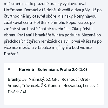
míč směřující do prázdné branky vyhlavičkoval
Hoffmann. Domácí v té době už vedli o dva góly. Už po
Gymnastika
čtvrthodině hry otevřel skóre Mišinský, který hlavou
zužitkoval centr Hottka z přímého kopu. Krátce po
Házená
změně stran hosté špatně rozehráli a Ciku přelstil
Jezdectví
obranu
Pražanů
i brankáře Wintra podruhé. Slezané po
předchozích čtyřech remízách oslavili první vítězství po
Judo
více než měsíci a v tabulce mají nyní o bod víc než
Pražané.
Krasobruslení
Lezení
Karviná - Bohemians Praha 2:0 (1:0)
Branky: 16. Mišinský, 52. Ciku. Rozhodčí: Orel -
Lyže a snowboard
Arnošt, Trávníček. ŽK: Gonda - Nesvadba, Lencevič.
Diváci: 841.
Moderní pětiboj
Motorsport