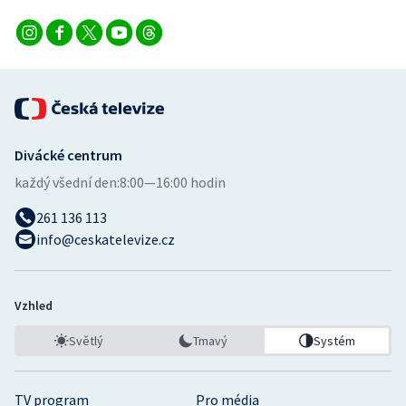
Divácké centrum
každý všední den:
8:00—16:00 hodin
261 136 113
info@ceskatelevize.cz
Vzhled
Světlý
Tmavý
Systém
TV program
Pro média