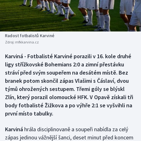
Baseball a softbal
Soutěže
Basketbal
Historické návraty
Biatlon
Aplikace ČT sport
Radost fotbalistů Karviné
Zdroj:
mfkkarvina.cz
Boby a skeleton
AZ kvíz
Karviná - Fotbalisté Karviné porazili v 16. kole druhé
ligy střížkovské Bohemians 2:0 a zimní přestávku
Box
stráví před svým soupeřem na desátém místě. Bez
Curling
branek potom skončil zápas Vlašimi s Čáslaví, dvou
týmů ohrožených sestupem. Třemi góly se blýskl
Dostihy
Zlín, který porazil olomoucké HFK. V Opavě získali tři
body fotbalisté Žižkova a po výhře 2:1 se vyšvihli na
Florbal
první místo tabulky.
Futsal
Karviná
hrála disciplinovaně a soupeři nabídla za celý
zápas jedinou vážnější šanci, deset minut před koncem
Golf