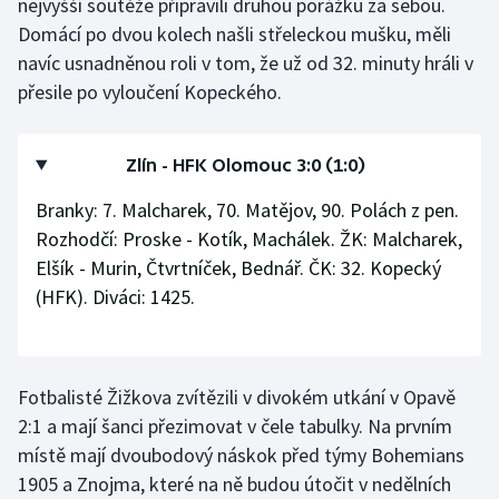
nejvyšší soutěže připravili druhou porážku za sebou.
Stolní tenis
Domácí po dvou kolech našli střeleckou mušku, měli
navíc usnadněnou roli v tom, že už od 32. minuty hráli v
Triatlon
přesile po vyloučení Kopeckého.
Veslování
Zlín - HFK Olomouc 3:0 (1:0)
Vodní slalom
Branky: 7. Malcharek, 70. Matějov, 90. Polách z pen.
Volejbal
Rozhodčí: Proske - Kotík, Machálek. ŽK: Malcharek,
Elšík - Murin, Čtvrtníček, Bednář. ČK: 32. Kopecký
Ostatní
(HFK). Diváci: 1425.
Fotbalisté Žižkova zvítězili v divokém utkání v Opavě
2:1 a mají šanci přezimovat v čele tabulky. Na prvním
místě mají dvoubodový náskok před týmy Bohemians
1905 a Znojma, které na ně budou útočit v nedělních