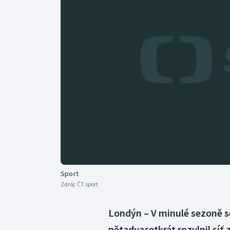
Curling
Dostihy
Florbal
Futsal
Golf
Gymnastika
Sport
Zdroj:
ČT sport
Londýn – V minulé sezoně s
pětadvacetkrát rozvlnil síť 