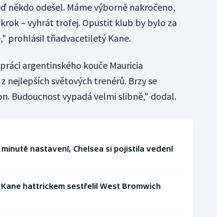
eď někdo odešel. Máme výborně nakročeno,
rok – vyhrát trofej. Opustit klub by bylo za
" prohlásil třiadvacetiletý Kane.
 práci argentinského kouče Mauricia
 nejlepších světových trenérů. Brzy se
n. Budoucnost vypadá velmi slibně," dodal.
 minutě nastavení, Chelsea si pojistila vedení
, Kane hattrickem sestřelil West Bromwich