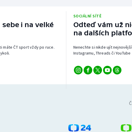
SOCIÁLNÍ SÍTĚ
 sebe i na velké
Odteď vám už nic
na dalších platf
izi máte ČT sport vždy po ruce.
Nenechte si nikde ujít nejnovější
ykoli.
Instagramu, Threads či YouTube 
Č