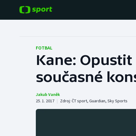
POPULÁRNÍ
DALŠÍ SPORTY
Fotbal
Americký fotbal
FOTBAL
Kane: Opustit 
Hokej
Baseball a softbal
současné kons
Tenis
Basketbal
Atletika
Biatlon
Jakub Vaněk
25. 1. 2017
|
Zdroj:
ČT sport
,
Guardian
,
Sky Sports
Cyklistika
Boby a skeleton
Box