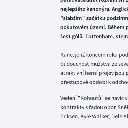
nejlepšího kanonýra. Anglic
"slabším" začátku podzimní 
pokutovém území. Během po
šest gólů. Tottenham, stejně 
Kane, jenž koncem roku pode
budoucnost mužstva ze seve
atraktivní herní projev jsou 
přestupové období k odcho
Vedení "Kohoutů" se navíc v
kontrakty s řadou opor. Sněh
Eriksen, Kyle Walker, Dele A