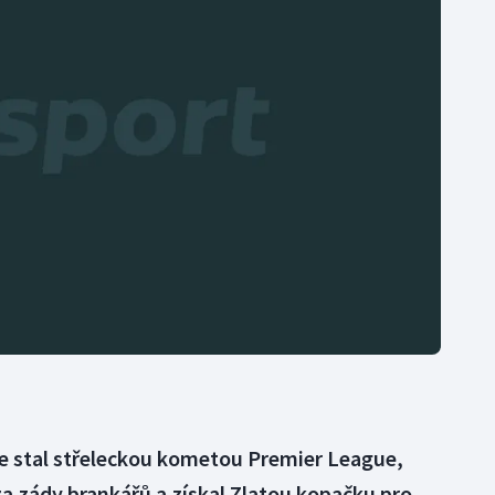
Moderní pětiboj
Triatlon
Motorsport
Veslování
Olympijské hry
Vodní slalom
Parasport
Volejbal
Plavání
Ostatní
Plážový volejbal
e stal střeleckou kometou Premier League,
za zády brankářů a získal Zlatou kopačku pro