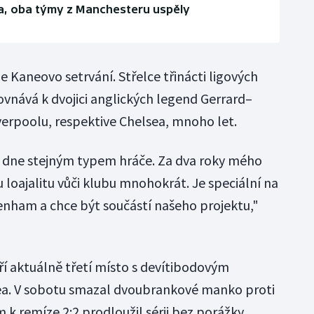
sea, oba týmy z Manchesteru uspěly
e Kaneovo setrvání. Střelce třinácti ligových
ovnává k dvojici anglických legend Gerrard–
iverpoolu, respektive Chelsea, mnoho let.
 dne stejným typem hráče. Za dva roky mého
loajalitu vůči klubu mnohokrát. Je speciální na
ttenham a chce být součástí našeho projektu,"
ří aktuálně třetí místo s devítibodovým
a. V sobotu smazal dvoubrankové manko proti
k remíze 2:2 prodloužil sérii bez porážky.