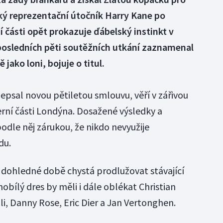
ký reprezentační útočník Harry Kane po
části opět prokazuje ďábelský instinkt v
sledních pěti soutěžních utkání zaznamenal
jako loni, bojuje o titul.
psal novou pětiletou smlouvu, věří v zářivou
rní části Londýna. Dosažené výsledky a
podle něj zárukou, že nikdo nevyužije
du.
 dohledné době chystá prodlužovat stávající
obílý dres by měli i dále oblékat Christian
lli, Danny Rose, Eric Dier a Jan Vertonghen.