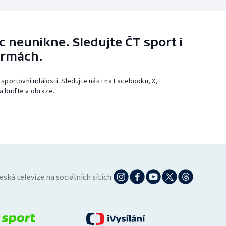
 neunikne. Sledujte ČT sport i
ormách.
 sportovní události. Sledujte nás i na Facebooku, X,
a buďte v obraze.
eská televize na sociálních sítích: