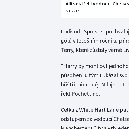
Alli sestřelil vedoucí Chel
2. 1. 2017
Lodivod "Spurs" si pochvaluj
gólů v letošním ročníku přir
Terry, které zůstaly věrné L
"Harry by mohl být jednoho
působení u týmu ukázal svou 
hřišti i mimo něj. Miluje To
řekl Pochettino.
Celku z White Hart Lane pat
odstupem za vedoucí Chelse
Manchesteru City a vzhledem 