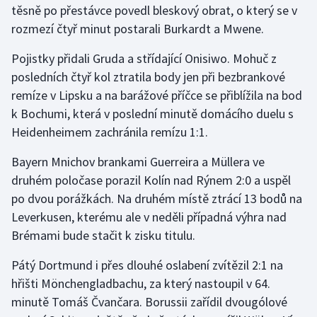
těsně po přestávce povedl bleskový obrat, o který se v
rozmezí čtyř minut postarali Burkardt a Mwene.
Gymnastika
Pojistky přidali Gruda a střídající Onisiwo. Mohuč z
Házená
posledních čtyř kol ztratila body jen při bezbrankové
remíze v Lipsku a na barážové příčce se přiblížila na bod
Jezdectví
k Bochumi, která v poslední minutě domácího duelu s
Heidenheimem zachránila remízu 1:1.
Judo
Bayern Mnichov brankami Guerreira a Müllera ve
Krasobruslení
druhém poločase porazil Kolín nad Rýnem 2:0 a uspěl
po dvou porážkách. Na druhém místě ztrácí 13 bodů na
Lezení
Leverkusen, kterému ale v neděli případná výhra nad
Brémami bude stačit k zisku titulu.
Lyže a snowboard
Pátý Dortmund i přes dlouhé oslabení zvítězil 2:1 na
Moderní pětiboj
hřišti Mönchengladbachu, za který nastoupil v 64.
minutě Tomáš Čvančara. Borussii zařídil dvougólové
Motorsport