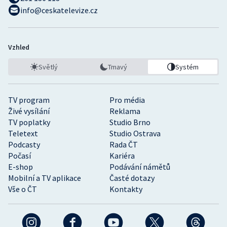
info@ceskatelevize.cz
Vzhled
Světlý
Tmavý
Systém
TV program
Pro média
Živé vysílání
Reklama
TV poplatky
Studio Brno
Teletext
Studio Ostrava
Podcasty
Rada ČT
Počasí
Kariéra
E-shop
Podávání námětů
Mobilní a TV aplikace
Časté dotazy
Vše o ČT
Kontakty