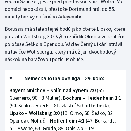
vedení Sabitzer, ještě před přestávkou snížil Wöber. Víc
domácí nedokázali, přestože Dortmund hrál od 55.
Olympijské hry
minuty bez vyloučeného Adeyemiho.
Parasport
Borussia má stále stejně bodů jako čtvrté Lipsko, které
porazilo Wolfsburg 3:0. Výhru zařídili Olmo a ve druhém
Plavání
poločase Šeško s Opendou. Václav Černý utkání strávil
Plážový volejbal
na lavičce Wolfsburgu, který má už jen dvoubodový
náskok na barážovou pozici Mohuče.
Ragby
Německá fotbalová liga – 29. kolo:
Rychlobruslení
Bayern Mnichov – Kolín nad Rýnem 2:0
(65.
Rychlostní kanoistika
Guerreiro, 90.+3 Müller),
Bochum – Heidenheim 1:1
(90. Schlotterbeck – 81. vlastní Schlotterbeck),
Short track
Lipsko – Wolfsburg 3:0
(13. Olmo, 68. Šeško, 82.
Openda),
Mohuč – Hoffenheim 4:1
(47. Burkardt,
Sportovní střelba
51. Mwene, 63. Gruda, 89. Onisiwo – 19.