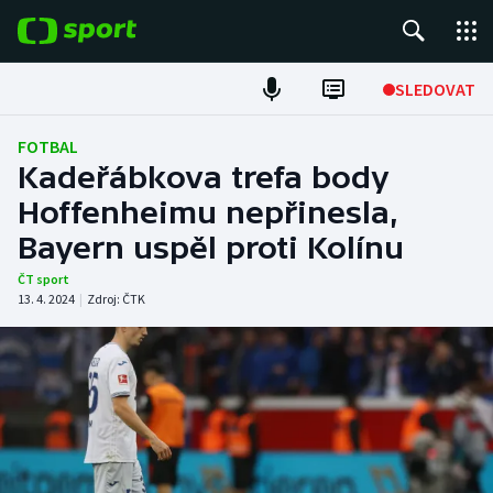
POPULÁRNÍ
SLEDOVAT
Fotbal
FOTBAL
Kadeřábkova trefa body
Hokej
Hoffenheimu nepřinesla,
Bayern uspěl proti Kolínu
Tenis
ČT sport
Atletika
13. 4. 2024
|
Zdroj:
ČTK
Cyklistika
DALŠÍ SPORTY
Americký fotbal
NEPŘEHLÉDNĚTE