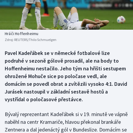
Baseball a softbal
Soutěže
Basketbal
Historické návraty
Biatlon
Aplikace ČT sport
Hráči Hoffenheimu
Zdroj:
REUTERS/Thilo Schmuelgen
Boby a skeleton
AZ kvíz
Pavel Kadeřábek se v německé fotbalové lize
podruhé v sezoně gólově prosadil, ale na body to
Box
Hoffenheimu nestačilo. Jeho tým na hřišti sestupem
Curling
ohrožené Mohuče sice po poločase vedl, ale
domácím se povedl obrat a zvítězili vysoko 4:1. David
Dostihy
Jurásek nastoupil v základní sestavě hostů a
vystřídal o poločasové přestávce.
Florbal
Bývalý reprezentant Kadeřábek si v 19. minutě ve vápně
Futsal
naběhl na centr Kramariče, hlavou překonal brankáře
Zentnera a dal jedenáctý gól v Bundeslize. Domácím se
Golf