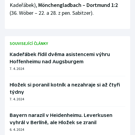
Stolní tenis
Kadeřábek),
Mönchengladbach – Dortmund 1:2
(36. Wöber – 22. a 28. z pen. Sabitzer).
Triatlon
Veslování
SOUVISEJÍCÍ ČLÁNKY
Vodní slalom
Kadeřábek řídil dvěma asistencemi výhru
Hoffenheimu nad Augsburgem
Volejbal
7. 4. 2024
Ostatní
Hložek si poranil kotník a nezahraje si až čtyři
týdny
7. 4. 2024
Bayern narazil v Heidenheimu. Leverkusen
vyhrál v Berlíně, ale Hložek se zranil
6. 4. 2024