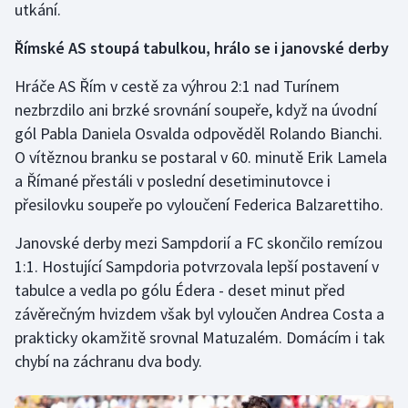
utkání.
Římské AS stoupá tabulkou, hrálo se i janovské derby
Hráče AS Řím v cestě za výhrou 2:1 nad Turínem
nezbrzdilo ani brzké srovnání soupeře, když na úvodní
gól Pabla Daniela Osvalda odpověděl Rolando Bianchi.
O vítěznou branku se postaral v 60. minutě Erik Lamela
a Římané přestáli v poslední desetiminutovce i
přesilovku soupeře po vyloučení Federica Balzarettiho.
Janovské derby mezi Sampdorií a FC skončilo remízou
1:1. Hostující Sampdoria potvrzovala lepší postavení v
tabulce a vedla po gólu Édera - deset minut před
závěrečným hvizdem však byl vyloučen Andrea Costa a
prakticky okamžitě srovnal Matuzalém. Domácím i tak
chybí na záchranu dva body.