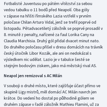
Fotbalisté Juventusu po pátém vítězství za sebou
vedou tabulku o 11 bodů před Neapolí. Oba góly
Gymnastika
v zápase na hřišti římského Lazia vstřelil v prvním
poločase Chilan Arturo Vidal, jenž se trefil poprvé od
Házená
listopadu. Pětadvacetiletý záložník se poprvé prosadil v
Jezdectví
8. minutě z penalty, nařízené za faul Lorika Cany na
Claudia Marchisia. Druhý gól přidal dvacet minut nato.
Judo
Do druhého poločasu přišel v dresu domácích na trávník
český útočník Libor Kozák, ale ani on nedokázal s
Krasobruslení
výsledkem nic udělat. Lazio je v tabulce šesté se
stejným bodovým ziskem, jako má městský rival AS.
Lezení
Neapol jen remizoval s AC Milán
Lyže a snowboard
V souboji o druhé místo, které zajišťuje účast přímo ve
Moderní pětiboj
skupině Ligy mistrů, měl domácí AC Milán navrch jen
krátce. Do vedení ho dostal po půlhodině gólem ve
Motorsport
druhém zápase v řadě záložník Mathieu Flamini, už za