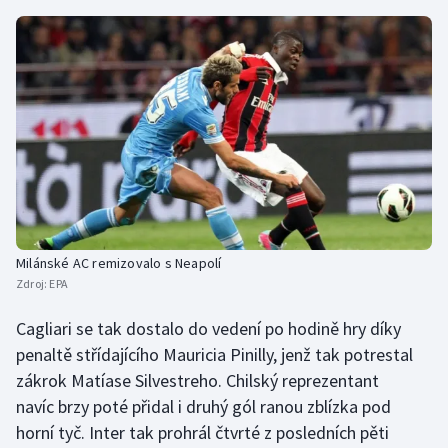
Stolní tenis
Triatlon
Veslování
Vodní slalom
Volejbal
Ostatní
Milánské AC remizovalo s Neapolí
Zdroj:
EPA
Cagliari se tak dostalo do vedení po hodině hry díky
penaltě střídajícího Mauricia Pinilly, jenž tak potrestal
zákrok Matíase Silvestreho. Chilský reprezentant
navíc brzy poté přidal i druhý gól ranou zblízka pod
horní tyč. Inter tak prohrál čtvrté z posledních pěti