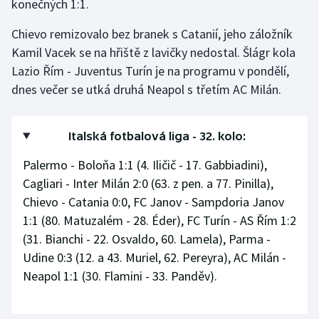
konečných 1:1.
Chievo remizovalo bez branek s Catanií, jeho záložník
Kamil Vacek se na hřiště z lavičky nedostal. Šlágr kola
Lazio Řím - Juventus Turín je na programu v pondělí,
dnes večer se utká druhá Neapol s třetím AC Milán.
Italská fotbalová liga - 32. kolo:
Palermo - Boloňa 1:1 (4. Iličič - 17. Gabbiadini),
Cagliari - Inter Milán 2:0 (63. z pen. a 77. Pinilla),
Chievo - Catania 0:0, FC Janov - Sampdoria Janov
1:1 (80. Matuzalém - 28. Éder), FC Turín - AS Řím 1:2
(31. Bianchi - 22. Osvaldo, 60. Lamela), Parma -
Udine 0:3 (12. a 43. Muriel, 62. Pereyra), AC Milán -
Neapol 1:1 (30. Flamini - 33. Panděv).