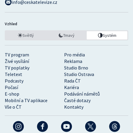
info@ceskatelevize.cz
Vzhled
Světlý
Tmavý
Systém
TV program
Pro média
Živé vysílání
Reklama
TV poplatky
Studio Brno
Teletext
Studio Ostrava
Podcasty
Rada ČT
Počasí
Kariéra
E-shop
Podávání námětů
Mobilní a TV aplikace
Časté dotazy
Vše o ČT
Kontakty