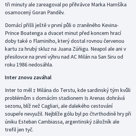
tři minuty ale zareagoval po přihrávce Marka Hamšíka
Olympijské hry
osamocený Goran Panděv.
Parasport
Domácí přišli ještě v první půli o zraněného Kevina-
Prince Boatenga a dvacet minut před koncem hrací
Plavání
doby také o Flaminiho, který dostal rovnou červenou
kartu za hrubý skluz na Juana Zúňigu. Neapol ale ani v
Plážový volejbal
přesilovce na první výhru nad AC Milán na San Siru od
roku 1986 nedosáhla.
Ragby
Inter znovu zaváhal
Rychlobruslení
Inter to měl z Milána do Terstu, kde sardinský tým kvůli
Rychlostní kanoistika
problémům s domácím stadionem Is Arenas dohrává
sezonu, blíž než Cagliari, ale dalekého cestování
Short track
soupeře nevyužil. Nejblíže gólu byl po čtvrthodině hry při
úniku Esteban Cambiassa, argentinský záložník ale
Sportovní střelba
trefil jen tyč.