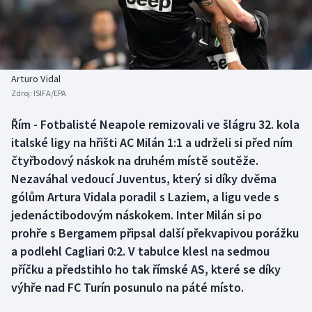
Baseball a softbal
Soutěže
Basketbal
Historické návraty
Biatlon
Aplikace ČT sport
Arturo Vidal
Zdroj:
ISIFA/EPA
Boby a skeleton
AZ kvíz
Řím - Fotbalisté Neapole remizovali ve šlágru 32. kola
italské ligy na hřišti AC Milán 1:1 a udrželi si před ním
Box
čtyřbodový náskok na druhém místě soutěže.
Curling
Nezaváhal vedoucí Juventus, který si díky dvěma
gólům Artura Vidala poradil s Laziem, a ligu vede s
Dostihy
jedenáctibodovým náskokem. Inter Milán si po
prohře s Bergamem připsal další překvapivou porážku
Florbal
a podlehl Cagliari 0:2. V tabulce klesl na sedmou
příčku a předstihlo ho tak římské AS, které se díky
Futsal
výhře nad FC Turín posunulo na páté místo.
Golf