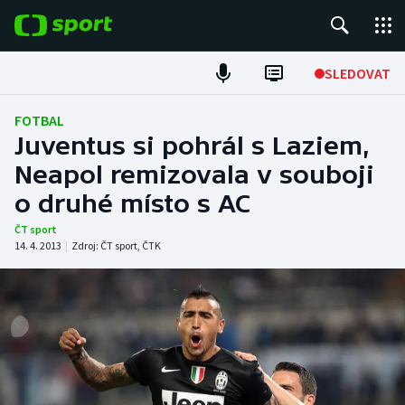
POPULÁRNÍ
SLEDOVAT
Fotbal
FOTBAL
Juventus si pohrál s Laziem,
Hokej
Neapol remizovala v souboji
o druhé místo s AC
Tenis
ČT sport
Atletika
14. 4. 2013
|
Zdroj:
ČT sport
,
ČTK
Cyklistika
DALŠÍ SPORTY
Americký fotbal
NEPŘEHLÉDNĚTE