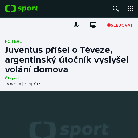
POPULÁRNÍ
SLEDOVAT
Fotbal
FOTBAL
Juventus přišel o Téveze,
Hokej
argentinský útočník vyslyšel
volání domova
Tenis
ČT sport
Atletika
18. 6. 2015
|
Zdroj:
ČTK
Cyklistika
DALŠÍ SPORTY
Americký fotbal
NEPŘEHLÉDNĚTE