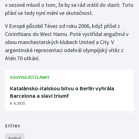
v sezoně mluvil o tom, že by se rád vrátil do vlasti. Toto
přání se tedy nyní mění ve skutečnost.
Gymnastika
V Evropě působil Tévez od roku 2006, když přišel z
Házená
Corinthians do West Hamu. Poté vystřídal angažmá v
obou manchesterských klubech United a City. V
Jezdectví
argentinské reprezentaci odehrál olympijský vítěz z
Atén 70 utkání.
Judo
Krasobruslení
SOUVISEJÍCÍ ČLÁNKY
Katalánsko-italskou bitvu o Berlín vyhrála
Lezení
Barcelona a slaví triumf
Lyže a snowboard
6. 6. 2015
Moderní pětiboj
ŠTÍTKY
Motorsport
Fotbal