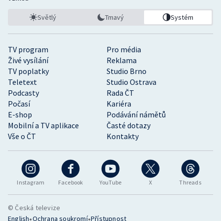
Světlý
Tmavý
Systém
TV program
Pro média
Živé vysílání
Reklama
TV poplatky
Studio Brno
Teletext
Studio Ostrava
Podcasty
Rada ČT
Počasí
Kariéra
E-shop
Podávání námětů
Mobilní a TV aplikace
Časté dotazy
Vše o ČT
Kontakty
Instagram
Facebook
YouTube
X
Threads
© Česká televize
•
•
English
Ochrana soukromí
Přístupnost