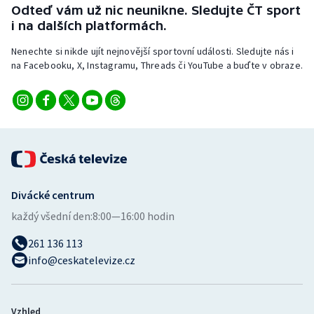
Odteď vám už nic neunikne. Sledujte ČT sport
Stolní tenis
i na dalších platformách.
Triatlon
Nenechte si nikde ujít nejnovější sportovní události. Sledujte nás i
na Facebooku, X, Instagramu, Threads či YouTube a buďte v obraze.
Veslování
Vodní slalom
Volejbal
Ostatní
Divácké centrum
každý všední den:
8:00—16:00 hodin
261 136 113
info@ceskatelevize.cz
Vzhled