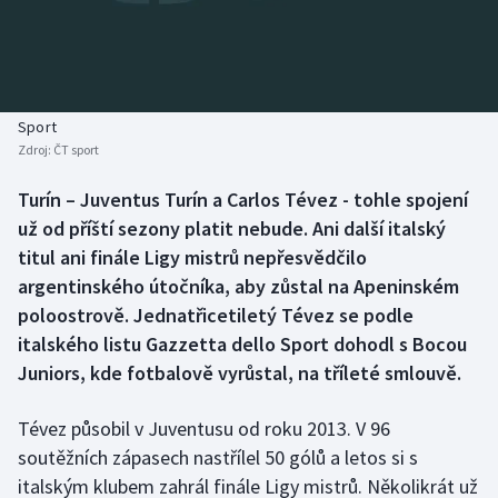
Baseball a softbal
Soutěže
Basketbal
Historické návraty
Biatlon
Aplikace ČT sport
Sport
Zdroj:
ČT sport
Boby a skeleton
AZ kvíz
Turín – Juventus Turín a Carlos Tévez - tohle spojení
už od příští sezony platit nebude. Ani další italský
Box
titul ani finále Ligy mistrů nepřesvědčilo
Curling
argentinského útočníka, aby zůstal na Apeninském
poloostrově. Jednatřicetiletý Tévez se podle
Dostihy
italského listu Gazzetta dello Sport dohodl s Bocou
Juniors, kde fotbalově vyrůstal, na tříleté smlouvě.
Florbal
Tévez působil v Juventusu od roku 2013. V 96
Futsal
soutěžních zápasech nastřílel 50 gólů a letos si s
italským klubem zahrál finále Ligy mistrů. Několikrát už
Golf