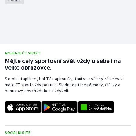
Olympijské hry
Parasport
Plavání
Plážový volejbal
APLIKACE ČT SPORT
Mějte celý sportovní svět vždy u sebe i na
velké obrazovce.
Ragby
S mobilní aplikací, HbbTV a apkou iVysílání ve své chytré televizi
Rychlobruslení
máte ČT sport vždy po ruce. Sledujte přímé přenosy, články a
bonusový obsah kdekoli a kdykoli.
Rychlostní kanoistika
Short track
Sportovní střelba
SOCIÁLNÍ SÍTĚ