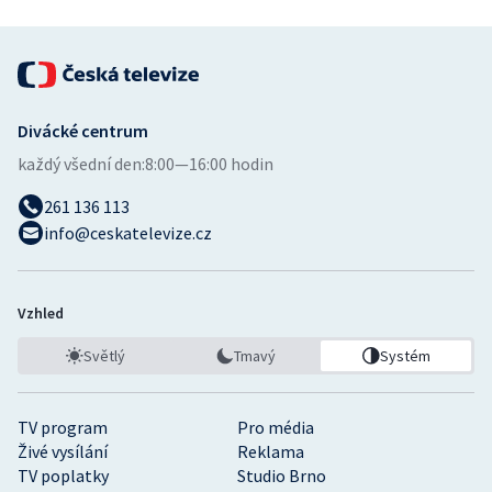
Divácké centrum
každý všední den:
8:00—16:00 hodin
261 136 113
info@ceskatelevize.cz
Vzhled
Světlý
Tmavý
Systém
TV program
Pro média
Živé vysílání
Reklama
TV poplatky
Studio Brno