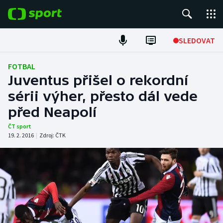
POPULÁRNÍ
SLEDOVAT
Fotbal
FOTBAL
Juventus přišel o rekordní
Hokej
sérii výher, přesto dál vede
před Neapolí
Tenis
ČT sport
Atletika
19. 2. 2016
|
Zdroj:
ČTK
Cyklistika
DALŠÍ SPORTY
Americký fotbal
NEPŘEHLÉDNĚTE