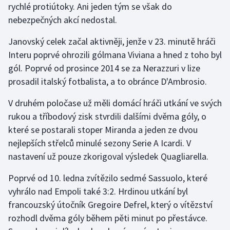
rychlé protiútoky. Ani jeden tým se však do
Stolní tenis
nebezpečných akcí nedostal.
Triatlon
Janovský celek začal aktivněji, jenže v 23. minutě hráči
Interu poprvé ohrozili gólmana Viviana a hned z toho byl
Veslování
gól. Poprvé od prosince 2014 se za Nerazzuri v lize
prosadil italský fotbalista, a to obránce D'Ambrosio.
Vodní slalom
V druhém poločase už měli domácí hráči utkání ve svých
Volejbal
rukou a tříbodový zisk stvrdili dalšími dvěma góly, o
které se postarali stoper Miranda a jeden ze dvou
Ostatní
nejlepších střelců minulé sezony Serie A Icardi. V
nastavení už pouze zkorigoval výsledek Quagliarella.
Poprvé od 10. ledna zvítězilo sedmé Sassuolo, které
vyhrálo nad Empoli také 3:2. Hrdinou utkání byl
francouzský útočník Gregoire Defrel, který o vítězství
rozhodl dvěma góly během pěti minut po přestávce.