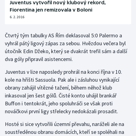
Juventus vytvořil nový klubový rekord,
Olympijské hry
Fiorentina jen remizovala v Boloni
6. 2. 2016
Parasport
Čtvrtý tým tabulky AS Řím deklasoval 5:0 Palermo a
Plavání
vyhrál pátý ligový zápas za sebou. Hvězdou večera byl
útočník Edin Džeko, který se dvakrát trefil sám a další
Plážový volejbal
dva góly připravil asistencemi.
Ragby
Juventus v lize naposledy prohrál na konci října v 10.
kole na hřišti Sassuola. Pak ale i zásluhou vynikající
Rychlobruslení
obrany zahájil vítězné tažení, během něhož klub
inkasoval jen šest gólů. Čisté konto uhájil brankář
Rychlostní kanoistika
Buffon i tentokrát, jeho spoluhráči se však proti
nováčkovi první ligy střelecky nedokázali prosadit.
Short track
Hosté si sice vytvořili územní převahu, naráželi ale na
Sportovní střelba
soustředěnou obranu domácích, kteří se spoléhali na