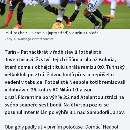
Baseball a softbal
Soutěže
Basketbal
Historické návraty
Biatlon
Aplikace ČT sport
Paul Pogba z Juventusu (uprostřed) v duelu s Boloňou
Zdroj:
ČTK/imago sportfotodienst
Boby a skeleton
AZ kvíz
Turín – Patnáctkrát v řadě slavili fotbalisté
Juventusu vítězství. Jejich šňůru uťala až Boloňa,
Box
která doma s obhájci titulu uhrála remízu 0:0. Turínský
Curling
velkoklub po ztrátě dvou bodů přesto nepřišel o
vedení v tabulce. Fotbalisté Neapole totiž remizovali
Dostihy
v dohrávce 26. kola s AC Milán 1:1 a jsou
druzí. Fiorentina po výhře 3:2 nad Atalantou ztrácí na
Florbal
svého soupeře šest bodů. Na čtvrtou pozici se
posunul Inter Milán po výhře 3:1 nad Sampdorií Janov.
Futsal
Oba góly padly už v prvním poločase. Domácí Neapol
Golf