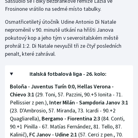
Sassuolo se i díky bezbrankové remíze Lazia ve
Frosinone vrátilo na sedmé místo tabulky.
Osmatřicetiletý útočník Udine Antonio Di Natale
neproměnil v 90. minutě utkání na hřišti Janova
pokutový kop a jeho tým v severoitalském městě
prohrál 1:2. Di Natale nevyužil tři ze čtyř posledních
penalt, které zahrával.
Italská fotbalová liga - 26. kolo:
Boloňa - Juventus Turín 0:0, Hellas Verona -
Chievo 3:1
(29. Toni, 57. Pazzini, 90.+5 Ionita - 71.
Pellissier z pen.),
Inter Milán - Sampdoria Janov 3:1
(23. D'Ambrosio, 57. Miranda, 73. Icardi - 90.+2
Quagliarella),
Bergamo - Fiorentina 2:3
(84. Conti,
90.+1 Pinilla - 67. Matías Fernández, 81. Tello, 87.
Kalinič),
FC Janov - Udine 2:1
(57. Cerci z pen., 70.