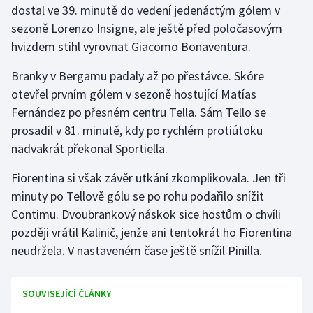
dostal ve 39. minutě do vedení jedenáctým gólem v
sezoně Lorenzo Insigne, ale ještě před poločasovým
Gymnastika
hvizdem stihl vyrovnat Giacomo Bonaventura.
Házená
Branky v Bergamu padaly až po přestávce. Skóre
otevřel prvním gólem v sezoně hostující Matías
Jezdectví
Fernández po přesném centru Tella. Sám Tello se
prosadil v 81. minutě, kdy po rychlém protiútoku
Judo
nadvakrát překonal Sportiella.
Krasobruslení
Fiorentina si však závěr utkání zkomplikovala. Jen tři
minuty po Tellově gólu se po rohu podařilo snížit
Lezení
Contimu. Dvoubrankový náskok sice hostům o chvíli
později vrátil Kalinič, jenže ani tentokrát ho Fiorentina
Lyže a snowboard
neudržela. V nastaveném čase ještě snížil Pinilla.
Moderní pětiboj
SOUVISEJÍCÍ ČLÁNKY
Motorsport