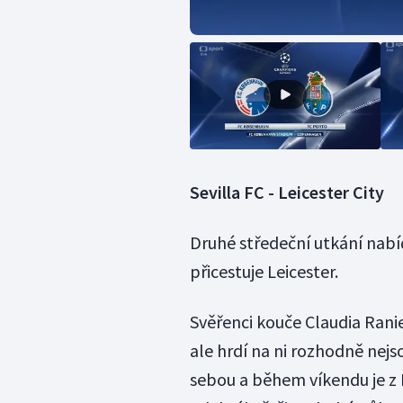
Sevilla FC - Leicester City
Druhé středeční utkání nabí
přicestuje Leicester.
Svěřenci kouče Claudia Ranie
ale hrdí na ni rozhodně nejso
sebou a během víkendu je z F