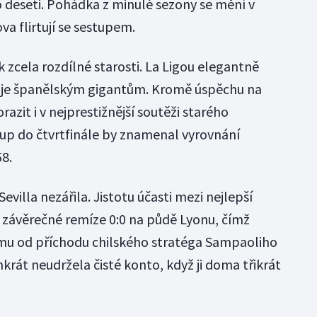
o deseti. Pohádka z minulé sezony se mění v
a flirtují se sestupem.
 zcela rozdílné starosti. La Ligou elegantně
uje španělským gigantům. Kromě úspěchu na
azit i v nejprestižnější soutěži starého
up do čtvrtfinále by znamenal vyrovnání
8.
villa nezářila. Jistotu účasti mezi nejlepší
po závěrečné remíze 0:0 na půdě Lyonu, čímž
týmu od příchodu chilského stratéga Sampaoliho
nkrát neudržela čisté konto, když ji doma třikrát