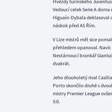
Hvězdy turínského Juventusu
Vedoucí celek Serie A doma
Higuaín-Dybala deklasoval o
náskok před AS Řím.
V Lize mistrů měl sice pomal
přehledem opanoval. Navíc s
Nestárnoucí brankář Gianlui
dvakrát.
Jeho dlouholetý rival Casilla
Porto skončilo druhé s dvo
mistry Premier League ovšem
5:0.