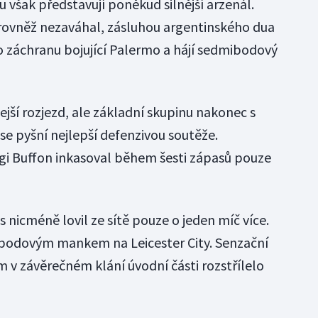
 však představují poněkud silnější arzenál.
 rovněž nezaváhal, zásluhou argentinského dua
 záchranu bojující Palermo a hájí sedmibodový
ejší rozjezd, ale základní skupinu nakonec s
e pyšní nejlepší defenzivou soutěže.
gi Buffon inkasoval během šesti zápasů pouze
s nicméně lovil ze sítě pouze o jeden míč více.
ubodovým mankem na Leicester City. Senzační
 v závěrečném klání úvodní části rozstřílelo