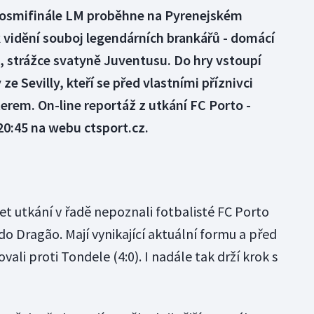
tí osmifinále LM proběhne na Pyrenejském
 vidění souboj legendárních brankářů - domácí
a, strážce svatyně Juventusu. Do hry vstoupí
ze Sevilly, kteří se před vlastními příznivci
terem. On-line reportáž z utkání FC Porto -
20:45 na webu ctsport.cz.
et utkání v řadě nepoznali fotbalisté FC Porto
o Dragão. Mají vynikající aktuální formu a před
li proti Tondele (4:0). I nadále tak drží krok s