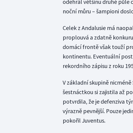
odehrál většinu druhé půle 
noční můru – šampioni doslov
Celek z Andalusie má naopak
proplouvá a zdatně konkur
domácí frontě však touží pror
kontinentu. Eventuální post
rekordního zápisu z roku 195
V základní skupině nicméně Se
šestnáctkou si zajistila až 
potvrdila, že je defenziva 
výrazně pevnější. Pouze jedi
pokořil Juventus.