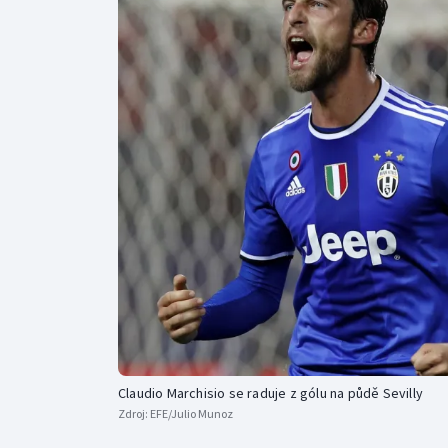
Curling
Dostihy
Florbal
Futsal
Golf
Gymnastika
Claudio Marchisio se raduje z gólu na půdě Sevilly
Zdroj:
EFE/Julio Munoz