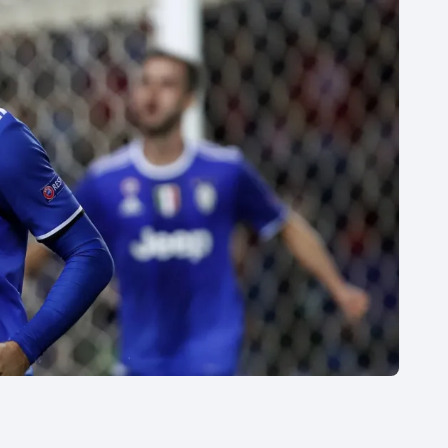
Moderní pětiboj
Triatlon
Motorsport
Veslování
Olympijské hry
Vodní slalom
Parasport
Volejbal
Plavání
Ostatní
Plážový volejbal