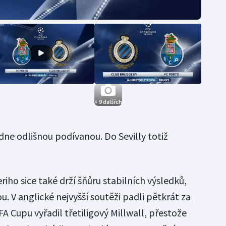
+ 9 dalších
dne odlišnou podívanou. Do Sevilly totiž
riho sice také drží šňůru stabilních výsledků,
u. V anglické nejvyšší soutěži padli pětkrát za
A Cupu vyřadil třetiligový Millwall, přestože