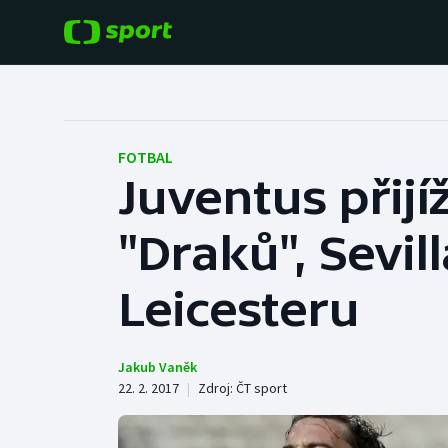
POPULÁRNÍ
DALŠÍ SPORTY
Fotbal
Americký fotbal
FOTBAL
Juventus přij
Hokej
Baseball a softbal
"Draků", Sevill
Tenis
Basketbal
Atletika
Leicesteru
Biatlon
Cyklistika
Boby a skeleton
Jakub Vaněk
22. 2. 2017
|
Zdroj:
ČT sport
Box