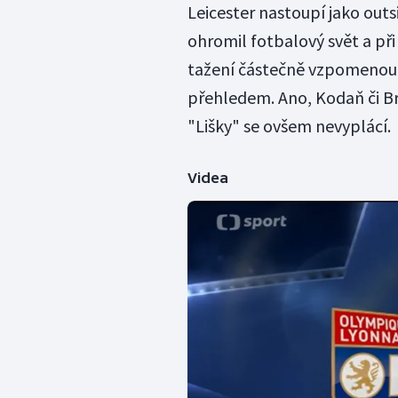
Leicester nastoupí jako outsi
ohromil fotbalový svět a při
tažení částečně vzpomenout
přehledem. Ano, Kodaň či B
"Lišky" se ovšem nevyplácí.
Videa