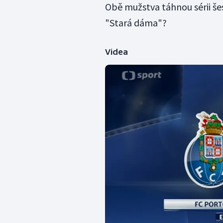
Obě mužstva táhnou sérii šes
"Stará dáma"?
Videa