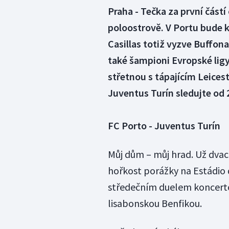
Praha - Tečka za první čás
poloostrově. V Portu bude k
Casillas totiž vyzve Buffon
také šampioni Evropské ligy 
střetnou s tápajícím Leices
Juventus Turín sledujte od 
FC Porto - Juventus Turín
Můj dům – můj hrad. Už dvac
hořkost porážky na Estádio d
středečním duelem koncertova
lisabonskou Benfikou.