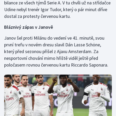
bilance ze všech týmů Serie A. V tu chvíli už na střídačce
Stolní tenis
Udine nebyl trenér Igor Tudor, který o pár minut dříve
dostal za protesty červenou kartu.
Triatlon
Bláznivý zápas v Janově
Veslování
Janov šel proti Milánu do vedení ve 41. minutě, svou
Vodní slalom
první trefu v novém dresu slavil Dán Lasse Schöne,
který před sezonou přišel z Ajaxu Amsterdam. Za
Volejbal
nesportovní chování mimo hřiště viděl ještě před
poločasem rovnou červenou kartu Riccardo Saponara.
Ostatní