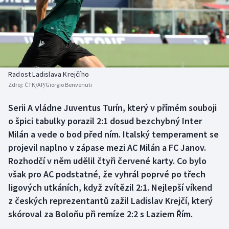
Baseball a softbal
Soutěže
Basketbal
Historické návraty
Biatlon
Aplikace ČT sport
Radost Ladislava Krejčího
Boby a skeleton
AZ kvíz
Zdroj:
ČTK/AP/Giorgio Benvenuti
Box
Serii A vládne Juventus Turín, který v přímém souboji
o špici tabulky porazil 2:1 dosud bezchybný Inter
Curling
Milán a vede o bod před ním. Italský temperament se
projevil naplno v zápase mezi AC Milán a FC Janov.
Dostihy
Rozhodčí v něm udělil čtyři červené karty. Co bylo
však pro AC podstatné, že vyhrál poprvé po třech
Florbal
ligových utkáních, když zvítězil 2:1. Nejlepší víkend
z českých reprezentantů zažil Ladislav Krejčí, který
Futsal
skóroval za Boloňu při remíze 2:2 s Laziem Řím.
Golf