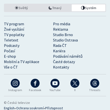
Světlý
Tmavý
Systém
TV program
Pro média
Živé vysílání
Reklama
TV poplatky
Studio Brno
Teletext
Studio Ostrava
Podcasty
Rada ČT
Počasí
Kariéra
E-shop
Podávání námětů
Mobilní a TV aplikace
Časté dotazy
Vše o ČT
Kontakty
Instagram
Facebook
YouTube
X
Threads
© Česká televize
•
•
English
Ochrana soukromí
Přístupnost