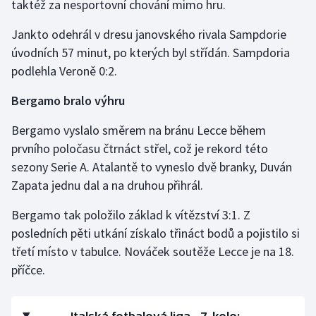
taktéž za nesportovní chování mimo hru.
Jankto odehrál v dresu janovského rivala Sampdorie
úvodních 57 minut, po kterých byl střídán. Sampdoria
podlehla Veroně 0:2.
Bergamo bralo výhru
Bergamo vyslalo směrem na bránu Lecce během
prvního poločasu čtrnáct střel, což je rekord této
sezony Serie A. Atalantě to vyneslo dvě branky, Duván
Zapata jednu dal a na druhou přihrál.
Bergamo tak položilo základ k vítězství 3:1. Z
posledních pěti utkání získalo třináct bodů a pojistilo si
třetí místo v tabulce. Nováček soutěže Lecce je na 18.
příčce.
Italská fotbalová liga - 7. kolo: