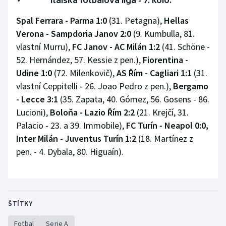
Spal Ferrara - Parma 1:0
(31. Petagna),
Hellas
Verona - Sampdoria Janov 2:0
(9. Kumbulla, 81.
vlastní Murru),
FC Janov - AC Milán 1:2
(41. Schöne -
52. Hernández, 57. Kessie z pen.),
Fiorentina -
Udine 1:0
(72. Milenkovič),
AS Řím - Cagliari 1:1
(31.
vlastní Ceppitelli - 26. Joao Pedro z pen.),
Bergamo
- Lecce 3:1
(35. Zapata, 40. Gómez, 56. Gosens - 86.
Lucioni),
Boloňa - Lazio Řím 2:2
(21. Krejčí, 31.
Palacio - 23. a 39. Immobile),
FC Turín - Neapol 0:0,
Inter Milán - Juventus Turín 1:2
(18. Martínez z
pen. - 4. Dybala, 80. Higuaín).
ŠTÍTKY
Fotbal
Serie A