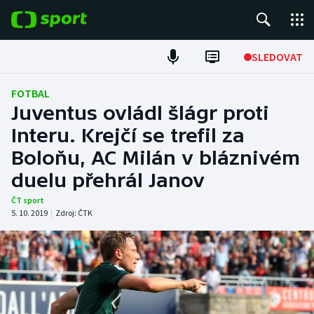
POPULÁRNÍ
SLEDOVAT
Fotbal
FOTBAL
Juventus ovládl šlágr proti
Hokej
Interu. Krejčí se trefil za
Boloňu, AC Milán v bláznivém
Tenis
duelu přehrál Janov
Atletika
ČT sport
5. 10. 2019
|
Zdroj:
ČTK
Cyklistika
DALŠÍ SPORTY
Americký fotbal
NEPŘEHLÉDNĚTE