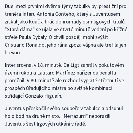
Duel mezi prvními dvěma týmy tabulky byl prestižní pro
trenéra Interu Antonia Conteho, který s Juventusem
Gymnastika
získal jako kouč a hráč dohromady osm ligových titulů.
Házená
"Stará dáma" se ujala ve čtvrté minutě vedení po křížné
střele Paula Dybaly. O chvíli později mohl zvýšit
Jezdectví
Cristiano Ronaldo, jeho rána zpoza vápna ale trefila jen
břevno.
Judo
Inter srovnal v 18. minutě. De Ligt zahrál v pokutovém
Krasobruslení
území rukou a Lautaro Martínez nařízenou penaltu
proměnil. V 80. minutě ale rozhodl vypjaté střetnutí ve
Lezení
prospěch úřadujícího mistra po svižné kombinaci
střídající Gonzalo Higuaín.
Lyže a snowboard
Juventus přeskočil svého soupeře v tabulce a odsunul
Moderní pětiboj
ho o bod na druhé místo. "Nerrazurri" neporazili
Juventus šest ligových utkání v řadě.
Motorsport