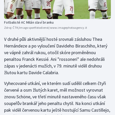
Fotbalisté AC Milán slaví branku
Zdroj:
ČTK/imago sportfotodienst/www.imagephotoagency.it
V druhé půli aktivnější hosté srovnali zásluhou Thea
Hernándeze a po vyloučení Davideho Biraschiho, který
ve vápně zahrál rukou, otočil skóre proměněnou
penaltou Franck Kessié. Ani "rossoneri" ale nedohráli
zápas v jedenácti mužích, v 79. minutě viděl druhou
žlutou kartu Davide Calabria.
Vyhecované utkání, ve kterém sudí udělil celkem čtyři
červené a osm žlutých karet, měl možnost vyrovnat
znovu Schöne, ve třetí minutě nastaveného času však
soupeřův brankář jeho penaltu chytil. Na konci utkání
pak viděl červenou kartu ještě hostující Samu Castillejo,