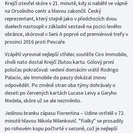
Krejčí otevřel skóre v 21. minutě, kdy si naběhl ve vápně
Olympijské hry
na Orsoliniho centr a hlavou zakončil. Český
reprezentant, který stejně jako v předchozích dvou
Parasport
duelech nastoupil v základní sestavě na pozici levého
obránce, skóroval v Serii A poprvé od premiérové trefy v
Plavání
prosinci 2016 proti Pescaře.
Plážový volejbal
Vzápětí vyrovnal nejlepší střelec soutěže Ciro Immobile,
chvíli nato dostal Krejčí žlutou kartu. Gólový první
Ragby
poločas pokračoval: vedení domácím vrátil Rodrigo
Palacio, ale Immobile do pauzy dokázal znovu
Rychlobruslení
odpovědět. Po změně stran oba týmy dohrávaly o
deseti po červených kartách Lucase Leivy a Garyho
Rychlostní kanoistika
Medela, skóre už se ale nezměnilo.
Short track
Jedinou branku zápasu Fiorentina – Udine vstřelil v 72.
minutě hlavou Nikola Milenkovič. "Fialky" se prosadily
Sportovní střelba
po rohovém kopu počtvrté v sezoně, což je nejlepší