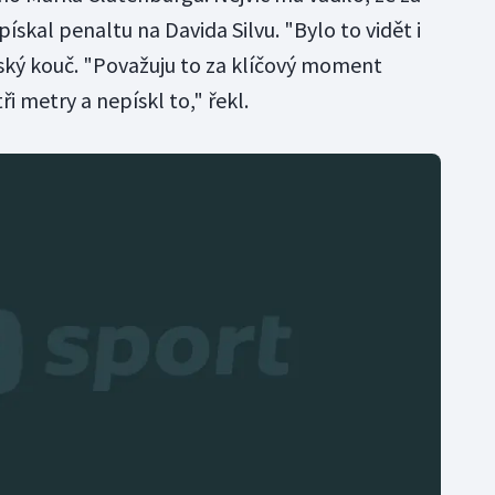
ískal penaltu na Davida Silvu. "Bylo to vidět i
ský kouč. "Považuju to za klíčový moment
ři metry a nepískl to," řekl.