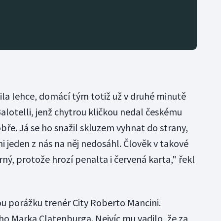
ila lehce, domácí tým totiž už v druhé minutě
alotelli, jenž chytrou kličkou nedal českému
obře. Já se ho snažil skluzem vyhnat do strany,
ni jeden z nás na něj nedosáhl. Člověk v takové
rný, protože hrozí penalta i červená karta," řekl
ou porážku trenér City Roberto Mancini.
dího Marka Clatenburga. Nejvíc mu vadilo, že za