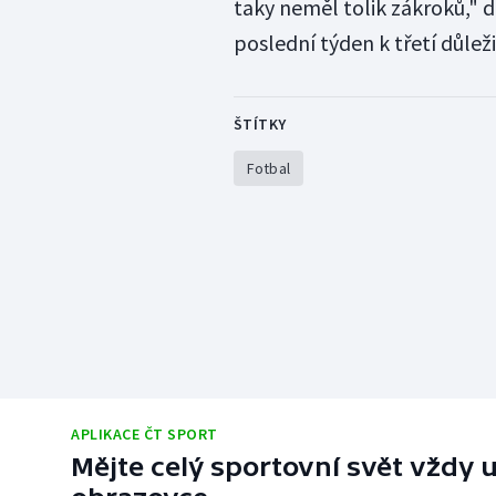
taky neměl tolik zákroků," d
poslední týden k třetí důleži
ŠTÍTKY
Fotbal
APLIKACE ČT SPORT
Mějte celý sportovní svět vždy u