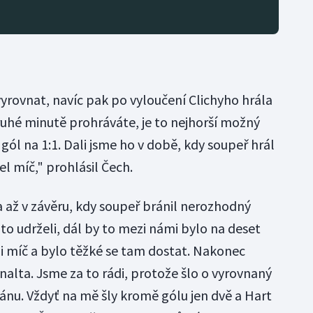
vyrovnat, navíc pak po vyloučení Clichyho hrála
ruhé minutě prohráváte, je to nejhorší možný
 gól na 1:1. Dali jsme ho v době, kdy soupeř hrál
 míč," prohlásil Čech.
a až v závěru, kdy soupeř bránil nerozhodný
y to udrželi, dál by to mezi námi bylo na deset
eli míč a bylo těžké se tam dostat. Nakonec
alta. Jsme za to rádi, protože šlo o vyrovnaný
ánu. Vždyť na mě šly kromě gólu jen dvě a Hart