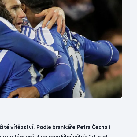
Moderní pětiboj
Triatlon
Motorsport
Veslování
Olympijské hry
Vodní slalom
Parasport
Volejbal
Plavání
Ostatní
Plážový volejbal
ité vítězství. Podle brankáře Petra Čecha i
se se tým vrátil po pondělní výhře 2:1 nad