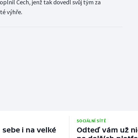
oplnil Čech, jenž tak dovedl svůj tým za
té výhře.
SOCIÁLNÍ SÍTĚ
 sebe i na velké
Odteď vám už nic