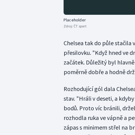
Placeholder
Zdroj:
ČT sport
Chelsea tak do půle stačila 
přesilovku. "Když hned ve d
začátek. Důležitý byl hlavně
poměrně dobře a hodně držel
Rozhodující gól dala Chelse
stav. "Hráli v deseti, a kdyb
bodů. Proto víc bránili, drž
rozhodla ruka ve vápně a pen
zápas s minimem střel na br