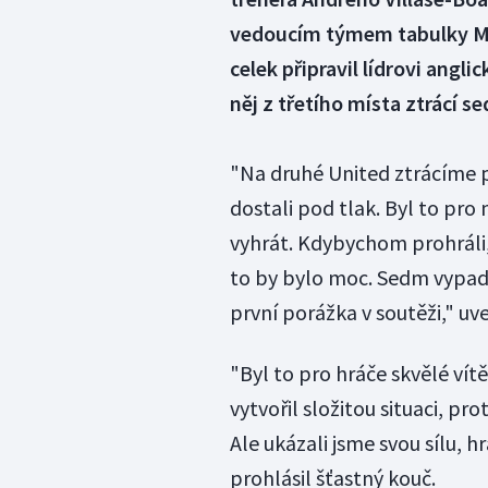
vedoucím týmem tabulky Ma
celek připravil lídrovi angli
něj z třetího místa ztrácí s
"Na druhé United ztrácíme 
dostali pod tlak. Byl to pro
vyhrát. Kdybychom prohráli, 
to by bylo moc. Sedm vypadá 
první porážka v soutěži," u
"Byl to pro hráče skvělé vítě
vytvořil složitou situaci, pr
Ale ukázali jsme svou sílu, h
prohlásil šťastný kouč.