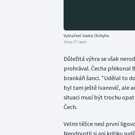
Vyloučení Gaela Clichyho
Zdroj:
ČT sport
Důležitá výhra se však nerod
prohrával. Čecha překonal B
brankáři šanci. "Udělal to d
byl tam ještě Ivanovič, ale a
situaci musí být trochu opat
Čech.
Velmi těžce nesl první ligov
Neodpustil si ani kritiku su