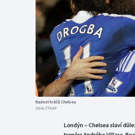
Curling
Dostihy
Florbal
Futsal
Golf
Gymnastika
Radost hráčů Chelsea
Zdroj:
ČTK/AP
Londýn – Chelsea slaví důlež
trenéra Andrého Villase-Boa