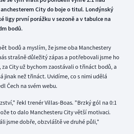
nchesterem City do boje o titul. Londýnský
cké ligy první porážku v sezoně a v tabulce na
edm bodů.
pět bodů a myslím, že jsme oba Manchestery
 nás strašně důležitý zápas a potřebovali jsme ho
za City už bychom zaostávali o třináct bodů, a
jinak než třináct. Uvidíme, co s nimi udělá
vedl Čech na svém webu.
zství," řekl trenér Villas-Boas. "Brzký gól na 0:1
otože to dalo Manchesteru City větší motivaci.
ráli jsme dobře, obzvláště ve druhé půli,"