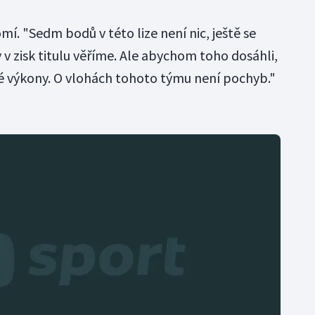
. "Sedm bodů v této lize není nic, ještě se
v zisk titulu věříme. Ale abychom toho dosáhli,
 výkony. O vlohách tohoto týmu není pochyb."