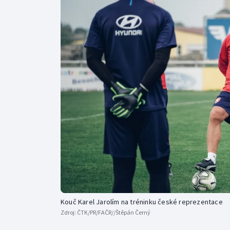
Curling
Dostihy
Florbal
Futsal
Golf
Gymnastika
Kouč Karel Jarolím na tréninku české reprezentace
Zdroj:
ČTK/PR/FAČR//Štěpán Černý