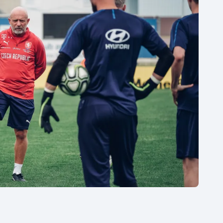
Moderní pětiboj
Triatlon
Motorsport
Veslování
Olympijské hry
Vodní slalom
Parasport
Volejbal
Plavání
Ostatní
Plážový volejbal