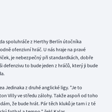
da spoluhráče z Herthy Berlín útočníka
odně ofenzivní hráč. U nás hraje na pravé
viček, je nebezpečný při standardkách, dobře
i defenzivu to bude jeden z hráčů, který ji bude
ida.
ea Jedinaka z druhé anglické ligy. "Je to
on Villy ve středu zálohy. Takže aspoň od toho
ám, že bude hrát. Pár těch kluků je tam i z té
lický fotbal a tempo," řekl Kalas.