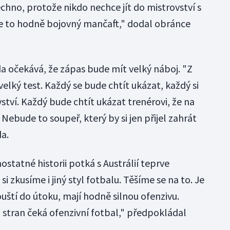
chno, protože nikdo nechce jít do mistrovství s
e to hodně bojovný mančaft," dodal obránce
da očekává, že zápas bude mít velký náboj. "Z
velký test. Každý se bude chtít ukázat, každý si
ství. Každý bude chtít ukázat trenérovi, že na
Nebude to soupeř, který by si jen přijel zahrát
da.
statné historii potká s Austrálií teprve
si zkusíme i jiný styl fotbalu. Těšíme se na to. Je
uští do útoku, mají hodně silnou ofenzivu.
 stran čeká ofenzivní fotbal," předpokládal