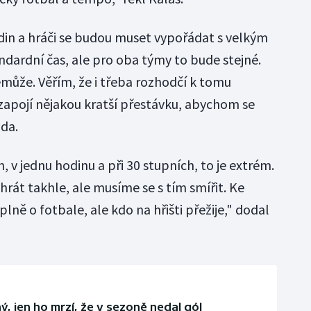
in a hráči se budou muset vypořádat s velkým
ndardní čas, ale pro oba týmy to bude stejné.
může. Věřím, že i třeba rozhodčí k tomu
apojí nějakou kratší přestávku, abychom se
ida.
, v jednu hodinu a při 30 stupních, to je extrém.
rát takhle, ale musíme se s tím smířit. Ke
lně o fotbale, ale kdo na hřišti přežije," dodal
ý, jen ho mrzí, že v sezoně nedal gól