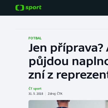
POPULÁRNÍ
DALŠÍ SPORTY
Fotbal
Americký fotbal
FOTBAL
Jen příprava?
Hokej
Baseball a softbal
půjdou naplno
Tenis
Basketbal
Atletika
zní z reprezen
Biatlon
Cyklistika
Boby a skeleton
ČT sport
31. 5. 2018
|
Zdroj:
ČTK
Box