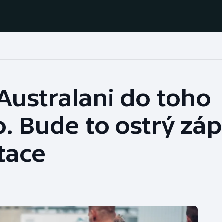
Házená
Ragby
 Australani do toho
Jezdectví
Rychlobruslení
. Bude to ostrý záp
Rychlostní
Judo
kanoistika
tace
Krasobruslení
Short track
Lezení
Sportovní střelba
Lyže a snowboard
Stolní tenis