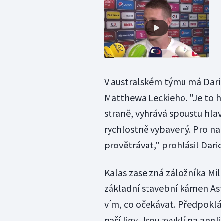
V australském týmu má Dari
Matthewa Leckieho. "Je to h
straně, vyhrává spoustu hla
rychlostně vybavený. Pro naš
provětrávat," prohlásil Dar
Kalas zase zná záložníka Mil
základní stavební kámen Ast
vím, co očekávat. Předpoklád
naší ligy. Jsou zvyklí na ang