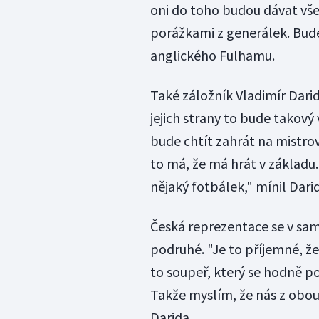
oni do toho budou dávat vše
porážkami z generálek. Bud
anglického Fulhamu.
Také záložník Vladimír Dari
jejich strany to bude takový 
bude chtít zahrát na mistrov
to má, že má hrát v základu. 
nějaký fotbálek," mínil Dari
Česká reprezentace se v samo
podruhé. "Je to příjemné, že 
to soupeř, který se hodně po
Takže myslím, že nás z obou
Darida.