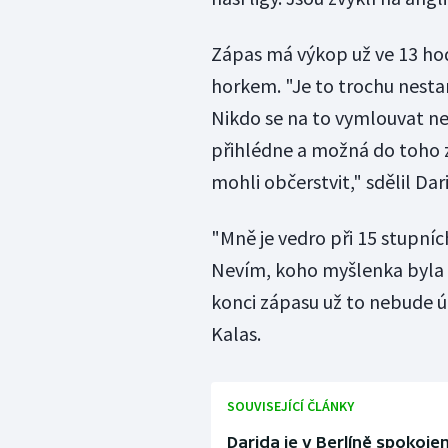
Zápas má výkop už ve 13 hod
horkem. "Je to trochu nesta
Nikdo se na to vymlouvat ne
přihlédne a možná do toho z
mohli občerstvit," sdělil Dar
"Mně je vedro při 15 stupních
Nevím, koho myšlenka byla h
konci zápasu už to nebude úp
Kalas.
SOUVISEJÍCÍ ČLÁNKY
Darida je v Berlíně spokojen