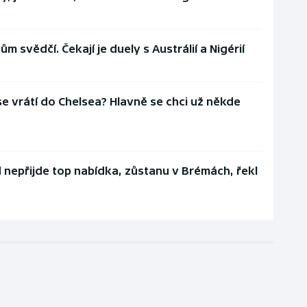
 svědčí. Čekají je duely s Austrálií a Nigérií
e vrátí do Chelsea? Hlavně se chci už někde
 nepřijde top nabídka, zůstanu v Brémách, řekl