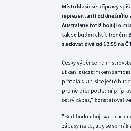
Místo klasické přípravy spíš 
reprezentanti od dnešního z
Australané totiž bojují o m
tak se budou chtít trenéru
sledovat živě od 12:55 na ČT
Český výběr se na mistrovstv
utkání s účastníkem šampio
přátelák. Oni sice ještě budou
pro ně předposlední přípra
ostrý zápas," konstatoval 
"Buď budou bojovat o nomina
zápasy na to, aby se sehráli a