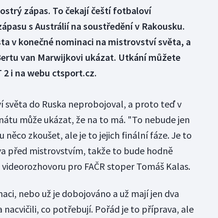
ostrý zápas. To čekají čeští fotbaloví
ápasu s Austrálií na soustředění v Rakousku.
ísta v konečné nominaci na mistrovství světa, a
 Bertu van Marwijkovi ukázat. Utkání můžete
 2 i na webu ctsport.cz.
í světa do Ruska neprobojoval, a proto teď v
nátu může ukázat, že na to má. "To nebude jen
 něco zkoušet, ale je to jejich finální fáze. Je to
va před mistrovstvím, takže to bude hodně
ve videorozhovoru pro FAČR stoper Tomáš Kalas.
ci, nebo už je dobojováno a už mají jen dva
 nacvičili, co potřebují. Pořád je to příprava, ale