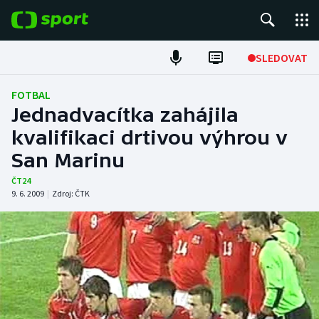
POPULÁRNÍ
SLEDOVAT
Fotbal
FOTBAL
Jednadvacítka zahájila
Hokej
kvalifikaci drtivou výhrou v
San Marinu
Tenis
ČT24
Atletika
9. 6. 2009
|
Zdroj:
ČTK
Cyklistika
DALŠÍ SPORTY
Americký fotbal
NEPŘEHLÉDNĚTE