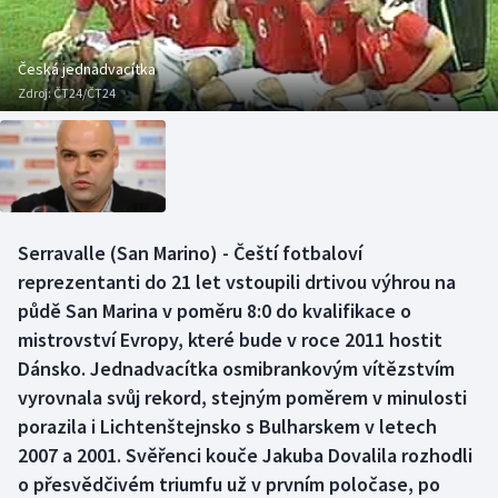
Baseball a softbal
Soutěže
Basketbal
Historické návraty
Česká jednadvacítka
Zdroj:
ČT24/ČT24
Biatlon
Aplikace ČT sport
Boby a skeleton
AZ kvíz
Box
Serravalle (San Marino) - Čeští fotbaloví
reprezentanti do 21 let vstoupili drtivou výhrou na
Curling
půdě San Marina v poměru 8:0 do kvalifikace o
Dostihy
mistrovství Evropy, které bude v roce 2011 hostit
Dánsko. Jednadvacítka osmibrankovým vítězstvím
Florbal
vyrovnala svůj rekord, stejným poměrem v minulosti
porazila i Lichtenštejnsko s Bulharskem v letech
Futsal
2007 a 2001. Svěřenci kouče Jakuba Dovalila rozhodli
o přesvědčivém triumfu už v prvním poločase, po
Golf