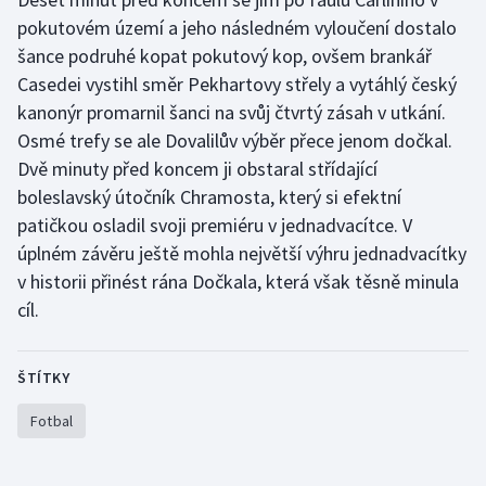
Stolní tenis
pokutovém území a jeho následném vyloučení dostalo
šance podruhé kopat pokutový kop, ovšem brankář
Triatlon
Casedei vystihl směr Pekhartovy střely a vytáhlý český
kanonýr promarnil šanci na svůj čtvrtý zásah v utkání.
Veslování
Osmé trefy se ale Dovalilův výběr přece jenom dočkal.
Dvě minuty před koncem ji obstaral střídající
Vodní slalom
boleslavský útočník Chramosta, který si efektní
Volejbal
patičkou osladil svoji premiéru v jednadvacítce. V
úplném závěru ještě mohla největší výhru jednadvacítky
Ostatní
v historii přinést rána Dočkala, která však těsně minula
cíl.
ŠTÍTKY
Fotbal