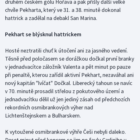
druhém českém gólu Hořava a pak přišly další velké
Olympijské hry
chvíle Pekharta, který ve 31. a 38. minutě dokonal
hattrick a zadělal na debakl San Marina.
Parasport
Pekhart se blýsknul hattrickem
Plavání
Hosté neztratili chuť k útočení ani za jasného vedení.
Plážový volejbal
Těsně před poločasem se dorážkou dočkal první branky
v jednadvacítce záložník Valenta a pět minut po pauze
Ragby
při penaltě, kterou zařídil aktivní Pekhart, nezaváhal ani
nový kapitán "lvíčat" Dočkal. Liberecký tahoun se navíc
Rychlobruslení
v 70. minutě prosadil střelou z pokutového území a
jednadvacítku dělil už jen jediný zásah od předchozích
Rychlostní kanoistika
rekordních osmibrankových výher nad
Short track
Lichtenštejnskem a Bulharskem.
Sportovní střelba
K vytoužené osmibrankové výhře Češi nebyli daleko.
Deset minut před koncem se jim po faulu Carliniho v