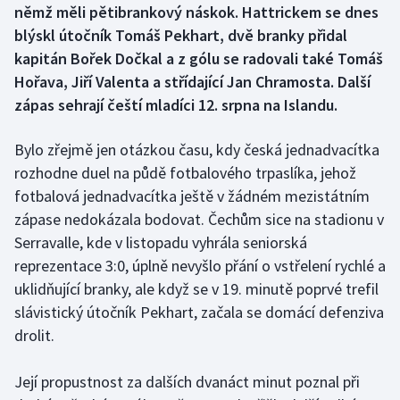
němž měli pětibrankový náskok. Hattrickem se dnes
blýskl útočník Tomáš Pekhart, dvě branky přidal
Gymnastika
kapitán Bořek Dočkal a z gólu se radovali také Tomáš
Hořava, Jiří Valenta a střídající Jan Chramosta. Další
Házená
zápas sehrají čeští mladíci 12. srpna na Islandu.
Jezdectví
Bylo zřejmě jen otázkou času, kdy česká jednadvacítka
Judo
rozhodne duel na půdě fotbalového trpaslíka, jehož
fotbalová jednadvacítka ještě v žádném mezistátním
Krasobruslení
zápase nedokázala bodovat. Čechům sice na stadionu v
Serravalle, kde v listopadu vyhrála seniorská
Lezení
reprezentace 3:0, úplně nevyšlo přání o vstřelení rychlé a
uklidňující branky, ale když se v 19. minutě poprvé trefil
Lyže a snowboard
slávistický útočník Pekhart, začala se domácí defenziva
drolit.
Moderní pětiboj
Její propustnost za dalších dvanáct minut poznal při
Motorsport