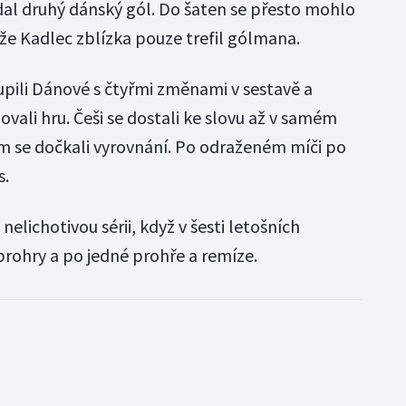
dal druhý dánský gól. Do šaten se přesto mohlo
nže Kadlec zblízka pouze trefil gólmana.
pili Dánové s čtyřmi změnami v sestavě a
ali hru. Češi se dostali ke slovu až v samém
m se dočkali vyrovnání. Po odraženém míči po
s.
elichotivou sérii, když v šesti letošních
rohry a po jedné prohře a remíze.