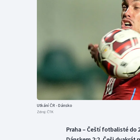
Curling
Dostihy
Florbal
Futsal
Golf
Gymnastika
Utkání ČR - Dánsko
Zdroj:
ČTK
Praha – Čeští fotbalisté do 
Dánskem 2:2. Češi dvakrát 