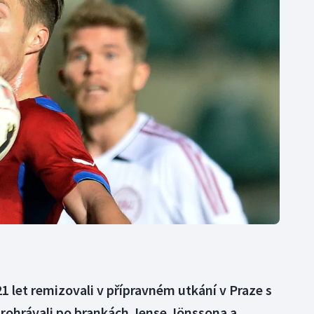
Moderní pětiboj
Triatlon
Motorsport
Veslování
Olympijské hry
Vodní slalom
Parasport
Volejbal
Plavání
Ostatní
Plážový volejbal
21 let remizovali v přípravném utkání v Praze s
prohrávali po brankách Jense Jönssona a