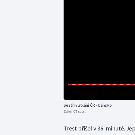
Sestřih utkání ČR - Dánsko
Zdroj:
ČT sport
Trest přišel v 36. minutě. J