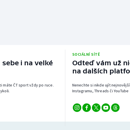
SOCIÁLNÍ SÍTĚ
 sebe i na velké
Odteď vám už nic
na dalších platf
izi máte ČT sport vždy po ruce.
Nenechte si nikde ujít nejnovější
ykoli.
Instagramu, Threads či YouTube 