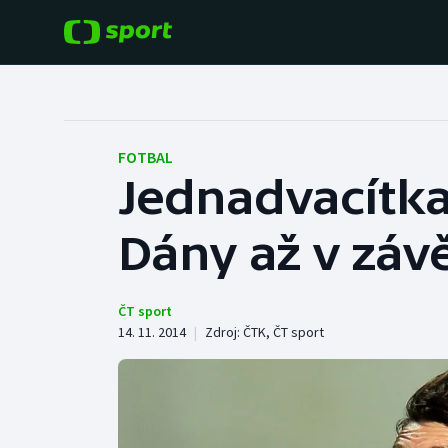
POPULÁRNÍ
DALŠÍ SPORTY
Fotbal
Americký fotbal
FOTBAL
Jednadvacítka
Hokej
Baseball a softbal
Dány až v záv
Tenis
Basketbal
Atletika
Biatlon
ČT sport
14. 11. 2014
|
Zdroj:
ČTK
,
ČT sport
Cyklistika
Boby a skeleton
Box