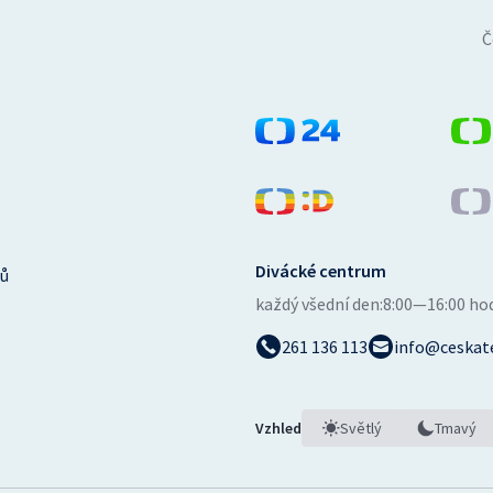
Č
Divácké centrum
ů
každý všední den:
8:00—16:00 ho
261 136 113
info@ceskate
Vzhled
Světlý
Tmavý