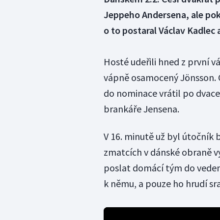
Jeppeho Andersena, ale pok
o to postaral Václav Kadlec 
Hosté udeřili hned z první v
vápně osamocený Jönsson. Če
do nominace vrátil po dvacet
brankáře Jensena.
V 16. minutě už byl útočník
zmatcích v dánské obraně v
poslat domácí tým do vedení
k němu, a pouze ho hrudí sra