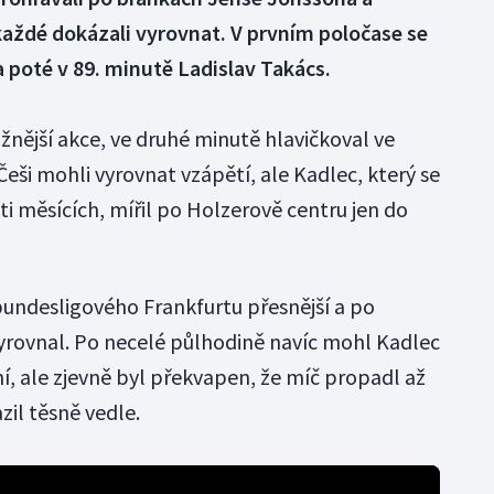
aždé dokázali vyrovnat. V prvním poločase se
a poté v 89. minutě Ladislav Takács.
ážnější akce, ve druhé minutě hlavičkoval ve
ši mohli vyrovnat vzápětí, ale Kadlec, který se
i měsících, mířil po Holzerově centru jen do
 bundesligového Frankfurtu přesnější a po
yrovnal. Po necelé půlhodině navíc mohl Kadlec
, ale zjevně byl překvapen, že míč propadl až
zil těsně vedle.