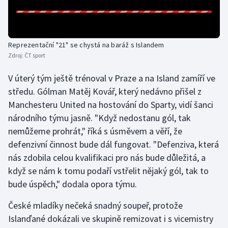
Gymnastika
Reprezentační "21" se chystá na baráž s Islandem
Házená
Zdroj:
ČT sport
Jezdectví
V úterý tým ještě trénoval v Praze a na Island zamíří ve
středu. Gólman Matěj Kovář, který nedávno přišel z
Judo
Manchesteru United na hostování do Sparty, vidí šanci
národního týmu jasně. "Když nedostanu gól, tak
Krasobruslení
nemůžeme prohrát," říká s úsměvem a věří, že
defenzivní činnost bude dál fungovat. "Defenziva, která
Lezení
nás zdobila celou kvalifikaci pro nás bude důležitá, a
když se nám k tomu podaří vstřelit nějaký gól, tak to
Lyže a snowboard
bude úspěch," dodala opora týmu.
Moderní pětiboj
České mladíky nečeká snadný soupeř, protože
Islanďané dokázali ve skupině remizovat i s vicemistry
Motorsport