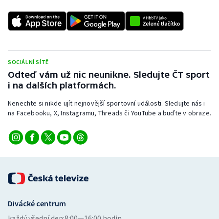
Stolní tenis
Triatlon
Veslování
SOCIÁLNÍ SÍTĚ
Odteď vám už nic neunikne. Sledujte ČT sport
Vodní slalom
i na dalších platformách.
Volejbal
Nenechte si nikde ujít nejnovější sportovní události. Sledujte nás i
na Facebooku, X, Instagramu, Threads či YouTube a buďte v obraze.
Ostatní
Divácké centrum
každý všední den:
8:00—16:00 hodin