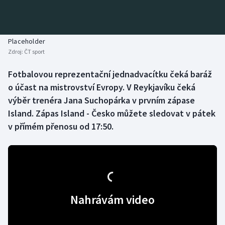
Baseball a softbal
Soutěže
Basketbal
Historické návraty
Placeholder
Zdroj:
ČT sport
Biatlon
Aplikace ČT sport
Fotbalovou reprezentační jednadvacítku čeká baráž
Boby a skeleton
AZ kvíz
o účast na mistrovství Evropy. V Reykjavíku čeká
výběr trenéra Jana Suchopárka v prvním zápase
Box
Island. Zápas Island - Česko můžete sledovat v pátek
v přímém přenosu od 17:50.
Curling
Dostihy
Florbal
Nahrávám video
Futsal
Golf