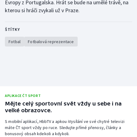
Evropy z Portugalska. Hrát se bude na umělé trávě, na
Olympijské hry
kterou si hráči zvykali už v Praze.
Parasport
ŠTÍTKY
Plavání
Fotbal
Fotbalová reprezentace
Plážový volejbal
Ragby
Rychlobruslení
APLIKACE ČT SPORT
Rychlostní kanoistika
Mějte celý sportovní svět vždy u sebe i na
velké obrazovce.
Short track
S mobilní aplikací, HbbTV a apkou iVysílání ve své chytré televizi
Sportovní střelba
máte ČT sport vždy po ruce. Sledujte přímé přenosy, články a
bonusový obsah kdekoli a kdykoli.