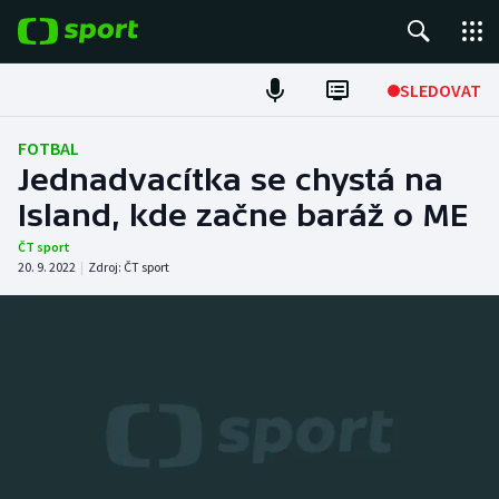
POPULÁRNÍ
SLEDOVAT
Fotbal
FOTBAL
Jednadvacítka se chystá na
Hokej
Island, kde začne baráž o ME
Tenis
ČT sport
20. 9. 2022
|
Zdroj:
ČT sport
Atletika
Cyklistika
DALŠÍ SPORTY
Americký fotbal
NEPŘEHLÉDNĚTE