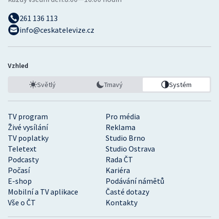
261 136 113
info@ceskatelevize.cz
Vzhled
Světlý
Tmavý
Systém
TV program
Pro média
Živé vysílání
Reklama
TV poplatky
Studio Brno
Teletext
Studio Ostrava
Podcasty
Rada ČT
Počasí
Kariéra
E-shop
Podávání námětů
Mobilní a TV aplikace
Časté dotazy
Vše o ČT
Kontakty