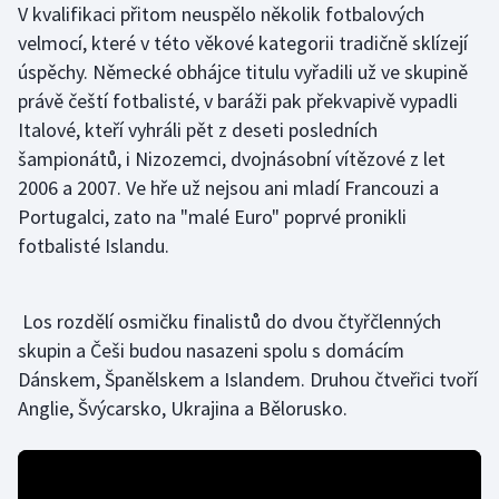
V kvalifikaci přitom neuspělo několik fotbalových
velmocí, které v této věkové kategorii tradičně sklízejí
Gymnastika
úspěchy. Německé obhájce titulu vyřadili už ve skupině
právě čeští fotbalisté, v baráži pak překvapivě vypadli
Házená
Italové, kteří vyhráli pět z deseti posledních
šampionátů, i Nizozemci, dvojnásobní vítězové z let
Jezdectví
2006 a 2007. Ve hře už nejsou ani mladí Francouzi a
Judo
Portugalci, zato na "malé Euro" poprvé pronikli
fotbalisté Islandu.
Krasobruslení
Lezení
Los rozdělí osmičku finalistů do dvou čtyřčlenných
skupin a Češi budou nasazeni spolu s domácím
Lyže a snowboard
Dánskem, Španělskem a Islandem. Druhou čtveřici tvoří
Anglie, Švýcarsko, Ukrajina a Bělorusko.
Moderní pětiboj
Motorsport