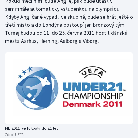
Pokud mezi nimi bude Anglie, pak bude účast v
Stolní tenis
semifinále automaticky vstupenkou na olympiádu.
Kdyby Angličané vypadli ve skupině, bude se hrát ještě o
Triatlon
třetí místo a do Londýna postoupí jen bronzový tým.
Turnaj budou od 11. do 25. června 2011 hostit dánská
Veslování
města Aarhus, Herning, Aalborg a Viborg.
Vodní slalom
Volejbal
Ostatní
ME 2011 ve fotbalu do 21 let
Zdroj:
UEFA