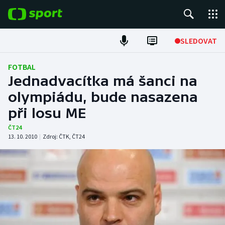
POPULÁRNÍ
SLEDOVAT
Fotbal
FOTBAL
Jednadvacítka má šanci na
Hokej
olympiádu, bude nasazena
při losu ME
Tenis
ČT24
Atletika
13. 10. 2010
|
Zdroj:
ČTK
,
ČT24
Cyklistika
DALŠÍ SPORTY
Americký fotbal
NEPŘEHLÉDNĚTE