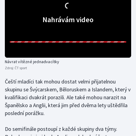
Olympijské hry
Nahrávám video
Parasport
Plavání
Plážový volejbal
Návrat vítězné jednadvacítky
Ragby
Zdroj:
ČT sport
Čeští mladíci tak mohou dostat velmi přijatelnou
Rychlobruslení
skupinu se Švýcarskem, Běloruskem a Islandem, který v
Rychlostní kanoistika
kvalifikaci dvakrát porazili. Ale také mohou narazit na
Španělsko a Anglii, která jim před dvěma lety uštědřila
Short track
poslední porážku.
Sportovní střelba
Do semifinále postoupí z každé skupiny dva týmy.