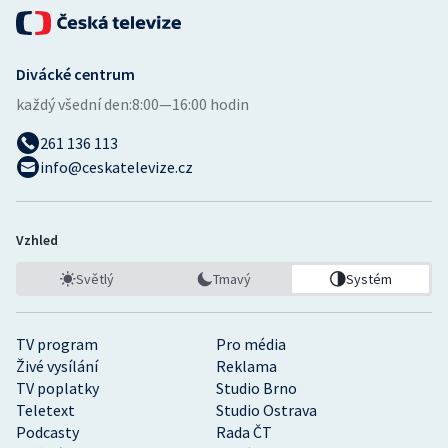
Divácké centrum
každý všední den:
8:00—16:00 hodin
261 136 113
info@ceskatelevize.cz
Vzhled
Světlý
Tmavý
Systém
TV program
Pro média
Živé vysílání
Reklama
TV poplatky
Studio Brno
Teletext
Studio Ostrava
Podcasty
Rada ČT