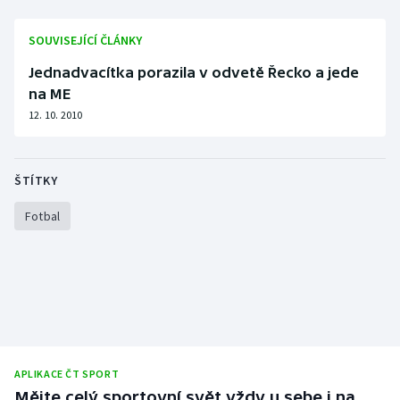
SOUVISEJÍCÍ ČLÁNKY
Jednadvacítka porazila v odvetě Řecko a jede
na ME
12. 10. 2010
ŠTÍTKY
Fotbal
APLIKACE ČT SPORT
Mějte celý sportovní svět vždy u sebe i na