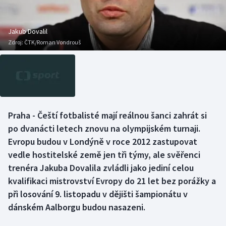
Baseball a softbal
Soutěže
Basketbal
Historické návraty
Jakub Dovalil
Zdroj:
ČTK/Roman Vondrouš
Biatlon
Aplikace ČT sport
Boby a skeleton
AZ kvíz
Box
Praha - Čeští fotbalisté mají reálnou šanci zahrát si
po dvanácti letech znovu na olympijském turnaji.
Curling
Evropu budou v Londýně v roce 2012 zastupovat
Dostihy
vedle hostitelské země jen tři týmy, ale svěřenci
trenéra Jakuba Dovalila zvládli jako jediní celou
Florbal
kvalifikaci mistrovství Evropy do 21 let bez porážky a
při losování 9. listopadu v dějišti šampionátu v
Futsal
dánském Aalborgu budou nasazeni.
Golf