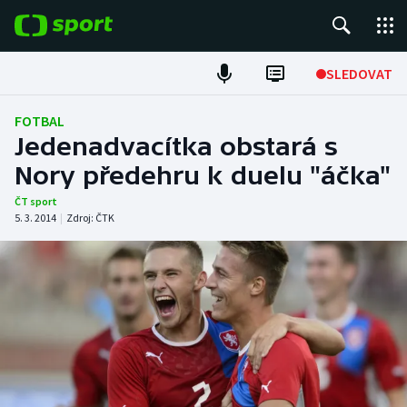
POPULÁRNÍ
SLEDOVAT
Fotbal
FOTBAL
Jedenadvacítka obstará s
Hokej
Nory předehru k duelu "áčka"
Tenis
ČT sport
5. 3. 2014
|
Zdroj:
ČTK
Atletika
Cyklistika
DALŠÍ SPORTY
Americký fotbal
NEPŘEHLÉDNĚTE