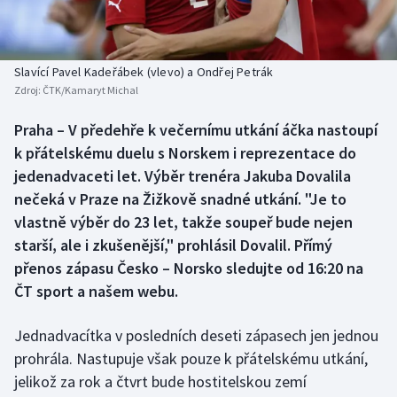
Baseball a softbal
Soutěže
Basketbal
Historické návraty
Slavící Pavel Kadeřábek (vlevo) a Ondřej Petrák
Zdroj:
ČTK/Kamaryt Michal
Biatlon
Aplikace ČT sport
Praha – V předehře k večernímu utkání áčka nastoupí
Boby a skeleton
AZ kvíz
k přátelskému duelu s Norskem i reprezentace do
jedenadvaceti let. Výběr trenéra Jakuba Dovalila
Box
nečeká v Praze na Žižkově snadné utkání. "Je to
vlastně výběr do 23 let, takže soupeř bude nejen
Curling
starší, ale i zkušenější," prohlásil Dovalil. Přímý
přenos zápasu Česko – Norsko sledujte od 16:20 na
Dostihy
ČT sport a našem webu.
Florbal
Jednadvacítka v posledních deseti zápasech jen jednou
Futsal
prohrála. Nastupuje však pouze k přátelskému utkání,
jelikož za rok a čtvrt bude hostitelskou zemí
Golf