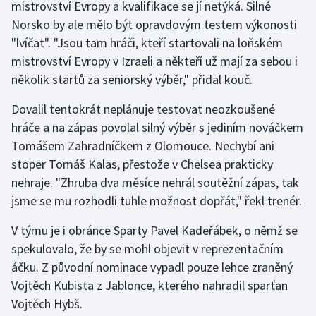
mistrovství Evropy a kvalifikace se jí netýká. Silné
Norsko by ale mělo být opravdovým testem výkonosti
Gymnastika
"lvíčat". "Jsou tam hráči, kteří startovali na loňském
mistrovství Evropy v Izraeli a někteří už mají za sebou i
Házená
několik startů za seniorský výběr," přidal kouč.
Jezdectví
Dovalil tentokrát neplánuje testovat neozkoušené
hráče a na zápas povolal silný výběr s jediním nováčkem
Judo
Tomášem Zahradníčkem z Olomouce. Nechybí ani
stoper Tomáš Kalas, přestože v Chelsea prakticky
Krasobruslení
nehraje. "Zhruba dva měsíce nehrál soutěžní zápas, tak
jsme se mu rozhodli tuhle možnost dopřát," řekl trenér.
Lezení
V týmu je i obránce Sparty Pavel Kadeřábek, o němž se
Lyže a snowboard
spekulovalo, že by se mohl objevit v reprezentačním
áčku. Z původní nominace vypadl pouze lehce zraněný
Moderní pětiboj
Vojtěch Kubista z Jablonce, kterého nahradil sparťan
Vojtěch Hybš.
Motorsport