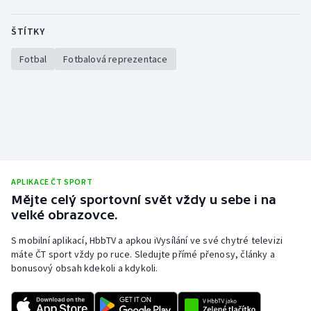
Olympijské hry
ŠTÍTKY
Parasport
Fotbal
Fotbalová reprezentace
Plavání
Plážový volejbal
Ragby
APLIKACE ČT SPORT
Rychlobruslení
Mějte celý sportovní svět vždy u sebe i na
velké obrazovce.
Rychlostní kanoistika
S mobilní aplikací, HbbTV a apkou iVysílání ve své chytré televizi
Short track
máte ČT sport vždy po ruce. Sledujte přímé přenosy, články a
bonusový obsah kdekoli a kdykoli.
Sportovní střelba