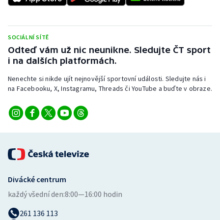
Stolní tenis
Triatlon
SOCIÁLNÍ SÍTĚ
Odteď vám už nic neunikne. Sledujte ČT sport
Veslování
i na dalších platformách.
Vodní slalom
Nenechte si nikde ujít nejnovější sportovní události. Sledujte nás i
na Facebooku, X, Instagramu, Threads či YouTube a buďte v obraze.
Volejbal
Ostatní
Divácké centrum
každý všední den:
8:00—16:00 hodin
261 136 113