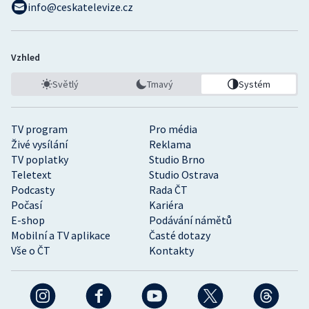
info@ceskatelevize.cz
Vzhled
Světlý
Tmavý
Systém
TV program
Pro média
Živé vysílání
Reklama
TV poplatky
Studio Brno
Teletext
Studio Ostrava
Podcasty
Rada ČT
Počasí
Kariéra
E-shop
Podávání námětů
Mobilní a TV aplikace
Časté dotazy
Vše o ČT
Kontakty