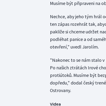
Musíme být připraveni na ob
Nechce, aby jeho tým hrál od
ten zápas rozehrát tak, aby
pakliže si chceme udržet nad
podléhat panice a od saméh
otevření," uvedl Jarolím.
"Nakonec to se nám stalo v 
Po našich ztrátách Irové cho
protiútoků. Musíme být bez
dopředu," dodal český trenér
Ostrovany.
Videa