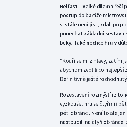
Belfast – Velké dilema řeší
postup do baráže mistrovst
si stále není jist, zdali po
ponechat základní sestavu s
beky. Také nechce hru v důle
"Kouří se mi z hlavy, zatím
abychom zvolili co nejlepší 
Definitivně ještě rozhodnutý
Rozestavení rozmýšlí i z to
vyzkoušel hru se čtyřmi i pě
pěti obránci. Není to ale j
nastoupili na čtyři obránce,