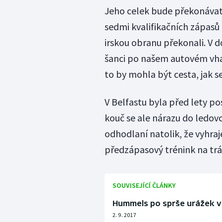
Jeho celek bude překonávat 
sedmi kvalifikačních zápasů
irskou obranu překonali. V 
šanci po našem autovém vhazo
to by mohla být cesta, jak se
V Belfastu byla před lety po
kouč se ale nárazu do ledov
odhodlaní natolik, že vyhraj
předzápasový trénink na tráv
SOUVISEJÍCÍ ČLÁNKY
Hummels po sprše urážek v 
2. 9. 2017