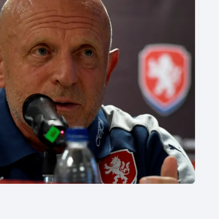
Moderní pětiboj
Triatlon
Motorsport
Veslování
Olympijské hry
Vodní slalom
Parasport
Volejbal
Plavání
Ostatní
Plážový volejbal