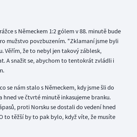
orážce s Německem 1:2 gólem v 88. minutě bude
pro mužstvo povzbuzením. "Zklamaní jsme byli
u. Věřím, že to nebyl jen takový záblesk,
 A snažit se, abychom to tentokrát zvládli i
m.
co se nám stalo s Německem, kdy jsme šli do
 hned ve čtvrté minutě inkasujeme branku.
ápasů, proti Norsku se dostali do vedení hned
O to těžší by to pak bylo, když víte, že musíte