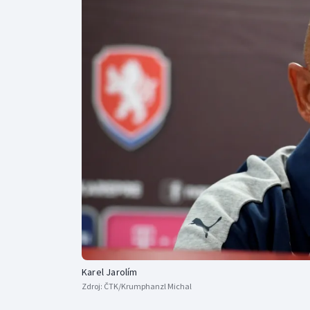
Curling
Dostihy
Florbal
Futsal
Golf
Gymnastika
Karel Jarolím
Zdroj:
ČTK/Krumphanzl Michal