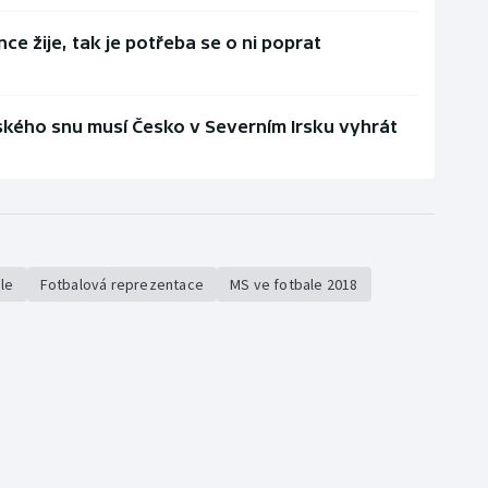
ce žije, tak je potřeba se o ni poprat
uského snu musí Česko v Severním Irsku vyhrát
ale
Fotbalová reprezentace
MS ve fotbale 2018