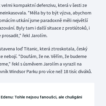
velmi kompaktní defenzivu, která v šesti ze
 neinkasovala. "Měla by to být výzva, abychom
domácím utkání jsme paradoxně měli největší
vání. Byly tam i další situace z protiútoků, i
 prosadit," řekl Jarolím.
stavena loď Titanic, která ztroskotala, český
ce nebojí. "Doufám, že ne. Věřím, že budeme
eme," řekl s úsměvem Jarolím a vyrazil na
ník Windsor Parku pro více než 18 tisíc diváků.
Edenu: Tohle nejsou fanoušci, ale chuligáni