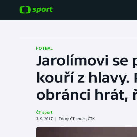
POPULÁRNÍ
DALŠÍ SPORTY
Fotbal
Americký fotbal
FOTBAL
Jarolímovi se
Hokej
Baseball a softbal
kouří z hlavy.
Tenis
Basketbal
Atletika
obránci hrát, 
Biatlon
Cyklistika
Boby a skeleton
ČT sport
3. 9. 2017
|
Zdroj:
ČT sport
,
ČTK
Box