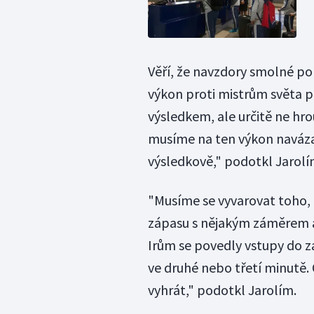
Věří, že navzdory smolné p
výkon proti mistrům světa 
výsledkem, ale určitě ne hro
musíme na ten výkon navázat.
výsledkově," podotkl Jarolí
"Musíme se vyvarovat toho, 
zápasu s nějakým záměrem a
Irům se povedly vstupy do z
ve druhé nebo třetí minutě. 
vyhrát," podotkl Jarolím.