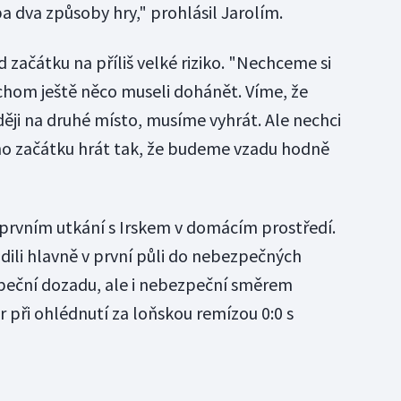
a dva způsoby hry," prohlásil Jarolím.
 začátku na příliš velké riziko. "Nechceme si
chom ještě něco museli dohánět. Víme, že
ěji na druhé místo, musíme vyhrát. Ale nechci
o začátku hrát tak, že budeme vzadu hodně
prvním utkání s Irskem v domácím prostředí.
dili hlavně v první půli do nebezpečných
peční dozadu, ale i nebezpeční směrem
 při ohlédnutí za loňskou remízou 0:0 s