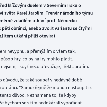
 před klíčovým duelem v Severním Irsku o
ví světa Karel Jarolím. Trenér národního týmu
 poměrně zdařilém utkání proti Německu
 pěti obránci, anebo zvolit variantu se čtyřmi
žitém utkání příliš otevírat.
 jsem nevypnul a přemýšlím o všem tak,
způsob hry, co by na Iry mohlo platit.
 nejsem, i když něco převažuje," řekl Jarolím.
ho důvodu, že také soupeř v nedávné době
ti obránci. "Samozřejmě že mohou nastoupit i s
en tento důvod. Neznamená to, že kdyby
 že bychom se s tím nedokázali vypořádat.