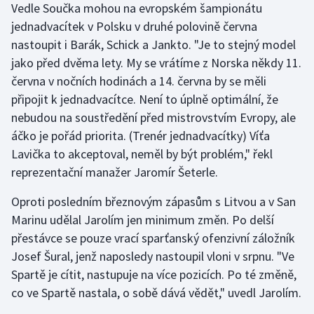
Vedle Součka mohou na evropském šampionátu
Stolní tenis
jednadvacítek v Polsku v druhé polovině června
nastoupit i Barák, Schick a Jankto. "Je to stejný model
Triatlon
jako před dvěma lety. My se vrátíme z Norska někdy 11.
Veslování
června v nočních hodinách a 14. června by se měli
připojit k jednadvacítce. Není to úplně optimální, že
Vodní slalom
nebudou na soustředění před mistrovstvím Evropy, ale
áčko je pořád priorita. (Trenér jednadvacítky) Víťa
Volejbal
Lavička to akceptoval, neměl by být problém," řekl
reprezentační manažer Jaromír Šeterle.
Ostatní
Oproti posledním březnovým zápasům s Litvou a v San
Marinu udělal Jarolím jen minimum změn. Po delší
přestávce se pouze vrací sparťanský ofenzivní záložník
Josef Šural, jenž naposledy nastoupil vloni v srpnu. "Ve
Spartě je cítit, nastupuje na více pozicích. Po té změně,
co ve Spartě nastala, o sobě dává vědět," uvedl Jarolím.