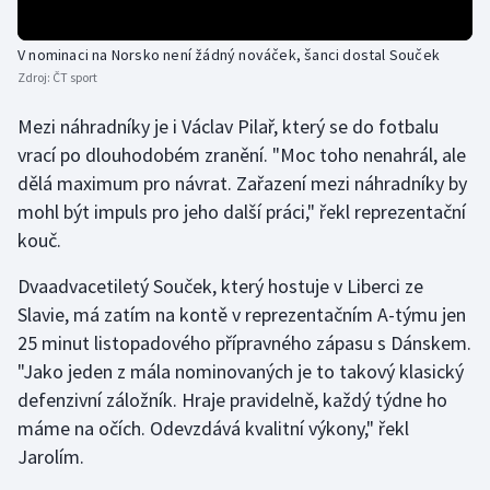
Olympijské hry
V nominaci na Norsko není žádný nováček, šanci dostal Souček
Zdroj:
ČT sport
Parasport
Mezi náhradníky je i Václav Pilař, který se do fotbalu
Plavání
vrací po dlouhodobém zranění. "Moc toho nenahrál, ale
dělá maximum pro návrat. Zařazení mezi náhradníky by
Plážový volejbal
mohl být impuls pro jeho další práci," řekl reprezentační
kouč.
Ragby
Dvaadvacetiletý Souček, který hostuje v Liberci ze
Rychlobruslení
Slavie, má zatím na kontě v reprezentačním A-týmu jen
25 minut listopadového přípravného zápasu s Dánskem.
Rychlostní kanoistika
"Jako jeden z mála nominovaných je to takový klasický
defenzivní záložník. Hraje pravidelně, každý týdne ho
Short track
máme na očích. Odevzdává kvalitní výkony," řekl
Sportovní střelba
Jarolím.