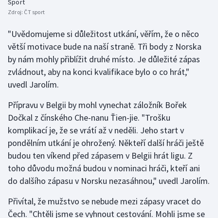
Sport
Zdroj:
ČT sport
"Uvědomujeme si důležitost utkání, věřím, že o něco
větší motivace bude na naší straně. Tři body z Norska
by nám mohly přiblížit druhé místo. Je důležité zápas
zvládnout, aby na konci kvalifikace bylo o co hrát,"
uvedl Jarolím.
Přípravu v Belgii by mohl vynechat záložník Bořek
Dočkal z čínského Che-nanu Ťien-jie. "Trošku
komplikací je, že se vrátí až v neděli. Jeho start v
pondělním utkání je ohrožený. Někteří další hráči ještě
budou ten víkend před zápasem v Belgii hrát ligu. Z
toho důvodu možná budou v nominaci hráči, kteří ani
do dalšího zápasu v Norsku nezasáhnou," uvedl Jarolím.
Přivítal, že mužstvo se nebude mezi zápasy vracet do
Čech. "Chtěli jsme se vyhnout cestování. Mohli jsme se