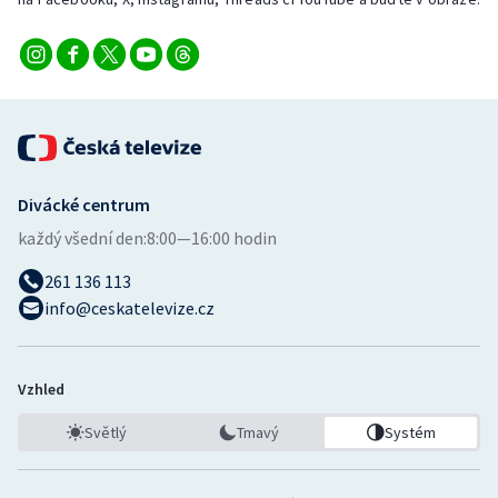
Divácké centrum
každý všední den:
8:00—16:00 hodin
261 136 113
info@ceskatelevize.cz
Vzhled
Světlý
Tmavý
Systém