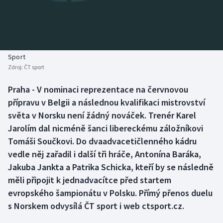
Baseball a softbal
Soutěže
Basketbal
Historické návraty
Biatlon
Aplikace ČT sport
Sport
Zdroj:
ČT sport
Boby a skeleton
AZ kvíz
Praha - V nominaci reprezentace na červnovou
přípravu v Belgii a následnou kvalifikaci mistrovství
Box
světa v Norsku není žádný nováček. Trenér Karel
Curling
Jarolím dal nicméně šanci libereckému záložníkovi
Tomáši Součkovi. Do dvaadvacetičlenného kádru
Dostihy
vedle něj zařadil i další tři hráče, Antonína Baráka,
Jakuba Jankta a Patrika Schicka, kteří by se následně
Florbal
měli připojit k jednadvacítce před startem
evropského šampionátu v Polsku. Přímý přenos duelu
Futsal
s Norskem odvysílá ČT sport i web ctsport.cz.
Golf