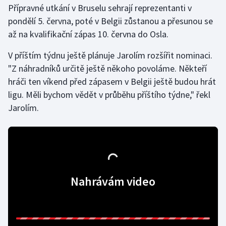
Přípravné utkání v Bruselu sehrají reprezentanti v
pondělí 5. června, poté v Belgii zůstanou a přesunou se
Gymnastika
až na kvalifikační zápas 10. června do Osla.
Házená
V příštím týdnu ještě plánuje Jarolím rozšířit nominaci.
"Z náhradníků určitě ještě někoho povoláme. Někteří
Jezdectví
hráči ten víkend před zápasem v Belgii ještě budou hrát
ligu. Měli bychom vědět v průběhu příštího týdne," řekl
Judo
Jarolím.
Krasobruslení
Lezení
Lyže a snowboard
Nahrávám video
Moderní pětiboj
Motorsport