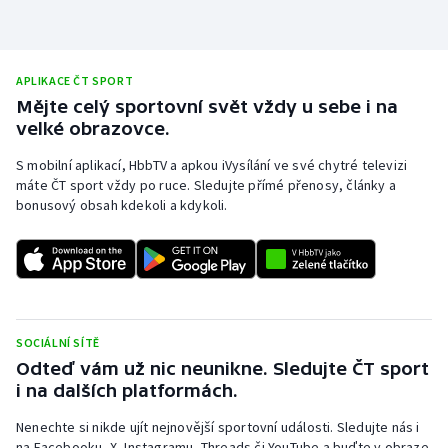
APLIKACE ČT SPORT
Mějte celý sportovní svět vždy u sebe i na
velké obrazovce.
S mobilní aplikací, HbbTV a apkou iVysílání ve své chytré televizi
máte ČT sport vždy po ruce. Sledujte přímé přenosy, články a
bonusový obsah kdekoli a kdykoli.
SOCIÁLNÍ SÍTĚ
Odteď vám už nic neunikne. Sledujte ČT sport
i na dalších platformách.
Nenechte si nikde ujít nejnovější sportovní události. Sledujte nás i
na Facebooku, X, Instagramu, Threads či YouTube a buďte v obraze.