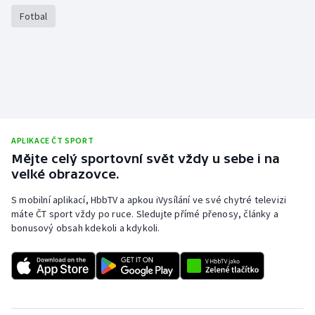
Stolní tenis
Fotbal
Triatlon
Veslování
Vodní slalom
APLIKACE ČT SPORT
Volejbal
Mějte celý sportovní svět vždy u sebe i na
velké obrazovce.
Ostatní
S mobilní aplikací, HbbTV a apkou iVysílání ve své chytré televizi
máte ČT sport vždy po ruce. Sledujte přímé přenosy, články a
bonusový obsah kdekoli a kdykoli.