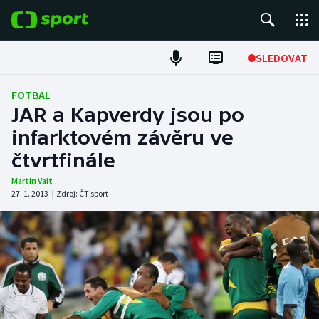
POPULÁRNÍ
SLEDOVAT
Fotbal
FOTBAL
JAR a Kapverdy jsou po
Hokej
infarktovém závěru ve
čtvrtfinále
Tenis
Martin Vait
Atletika
27. 1. 2013
|
Zdroj:
ČT sport
Cyklistika
DALŠÍ SPORTY
Americký fotbal
NEPŘEHLÉDNĚTE