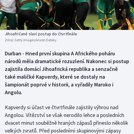
Baseball a softbal
Soutěže
Basketbal
Historické návraty
Biatlon
Aplikace ČT sport
Jihoafričané slaví postup do čtvrtfinále
Zdroj:
Getty Images/Anesh Debiky
Boby a skeleton
AZ kvíz
Durban - Hned první skupina A Afrického poháru
národů měla dramatické rozuzlení. Nakonec si postup
Box
zajistila domácí Jihoafrická republika a senzačně
Curling
také maličké Kapverdy, které se dostaly na
šampionát poprvé v historii, a vyřadily Maroko i
Dostihy
Angolu.
Florbal
Kapverdy si účast ve čtvrtfinále zajistily výhrou nad
Angolou. Vítězství se však nerodilo lehce a posledních
Futsal
dvacet minut souběžně hraných zápasů přineslo několik
velkých zvratů. Před posledními skupinovými zápasy
Golf