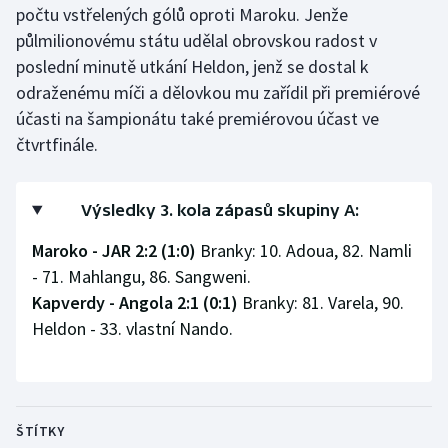
počtu vstřelených gólů oproti Maroku. Jenže
Olympijské hry
půlmilionovému státu udělal obrovskou radost v
poslední minutě utkání Heldon, jenž se dostal k
Parasport
odraženému míči a dělovkou mu zařídil při premiérové
účasti na šampionátu také premiérovou účast ve
Plavání
čtvrtfinále.
Plážový volejbal
Výsledky 3. kola zápasů skupiny A:
Ragby
Maroko - JAR 2:2 (1:0)
Branky: 10. Adoua, 82. Namli
Rychlobruslení
- 71. Mahlangu, 86. Sangweni.
Kapverdy - Angola 2:1 (0:1)
Branky: 81. Varela, 90.
Rychlostní kanoistika
Heldon - 33. vlastní Nando.
Short track
Sportovní střelba
ŠTÍTKY