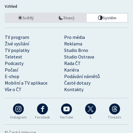
Vzhled
Světlý
Tmavý
Systém
TV program
Pro média
Živé vysílání
Reklama
TV poplatky
Studio Brno
Teletext
Studio Ostrava
Podcasty
Rada ČT
Počasí
Kariéra
E-shop
Podávání námětů
Mobilní a TV aplikace
Časté dotazy
Vše o ČT
Kontakty
Instagram
Facebook
YouTube
X
Threads
© Česká televize