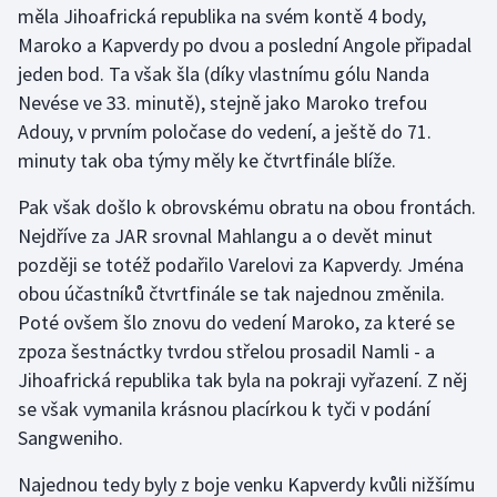
měla Jihoafrická republika na svém kontě 4 body,
Maroko a Kapverdy po dvou a poslední Angole připadal
Gymnastika
jeden bod. Ta však šla (díky vlastnímu gólu Nanda
Nevése ve 33. minutě), stejně jako Maroko trefou
Házená
Adouy, v prvním poločase do vedení, a ještě do 71.
Jezdectví
minuty tak oba týmy měly ke čtvrtfinále blíže.
Pak však došlo k obrovskému obratu na obou frontách.
Judo
Nejdříve za JAR srovnal Mahlangu a o devět minut
později se totéž podařilo Varelovi za Kapverdy. Jména
Krasobruslení
obou účastníků čtvrtfinále se tak najednou změnila.
Lezení
Poté ovšem šlo znovu do vedení Maroko, za které se
zpoza šestnáctky tvrdou střelou prosadil Namli - a
Lyže a snowboard
Jihoafrická republika tak byla na pokraji vyřazení. Z něj
se však vymanila krásnou placírkou k tyči v podání
Moderní pětiboj
Sangweniho.
Motorsport
Najednou tedy byly z boje venku Kapverdy kvůli nižšímu