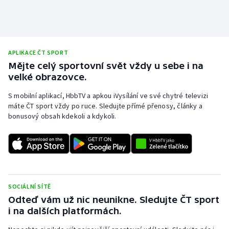
Olympijské hry
Parasport
APLIKACE ČT SPORT
Plavání
Mějte celý sportovní svět vždy u sebe i na
velké obrazovce.
Plážový volejbal
S mobilní aplikací, HbbTV a apkou iVysílání ve své chytré televizi
máte ČT sport vždy po ruce. Sledujte přímé přenosy, články a
Ragby
bonusový obsah kdekoli a kdykoli.
Rychlobruslení
Rychlostní kanoistika
Short track
SOCIÁLNÍ SÍTĚ
Odteď vám už nic neunikne. Sledujte ČT sport
i na dalších platformách.
Sportovní střelba