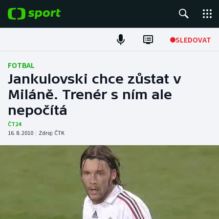
POPULÁRNÍ
SLEDOVAT
Fotbal
FOTBAL
Jankulovski chce zůstat v
Hokej
Miláně. Trenér s ním ale
nepočítá
Tenis
ČT24
Atletika
16. 8. 2010
|
Zdroj:
ČTK
Cyklistika
DALŠÍ SPORTY
Americký fotbal
NEPŘEHLÉDNĚTE