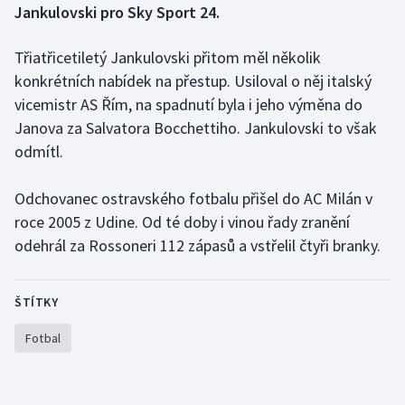
Jankulovski pro Sky Sport 24.
Gymnastika
Třiatřicetiletý Jankulovski přitom měl několik
konkrétních nabídek na přestup. Usiloval o něj italský
Házená
vicemistr AS Řím, na spadnutí byla i jeho výměna do
Janova za Salvatora Bocchettiho. Jankulovski to však
Jezdectví
odmítl.
Judo
Odchovanec ostravského fotbalu přišel do AC Milán v
Krasobruslení
roce 2005 z Udine. Od té doby i vinou řady zranění
odehrál za Rossoneri 112 zápasů a vstřelil čtyři branky.
Lezení
Lyže a snowboard
ŠTÍTKY
Fotbal
Moderní pětiboj
Motorsport