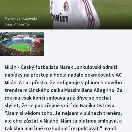
Baseball a softbal
Soutěže
Basketbal
Historické návraty
Marek Jankulovski
Zdroj:
ČT24/ČT24
Biatlon
Aplikace ČT sport
Boby a skeleton
AZ kvíz
Box
Milán - Český fotbalista Marek Jankulovski odmítl
nabídky na přestup a hodlá nadále pokračovat v AC
Curling
Milán. A to i přesto, že nefiguruje v plánech nového
Dostihy
trenéra milánského celku Massimiliana Allegriho. Za
rok mu však končí smlouva a již dříve se nechal
Florbal
slyšet, že se pak zřejmě vrátí do Baníku Ostrava.
"Jsem si vědom toho, že nejsem v plánech trenéra,
Futsal
ale chci zůstat v Miláně. Mám tu platnou smlouvu, a
tak klub musí mé rozhodnutí respektovat," uvedl
Golf