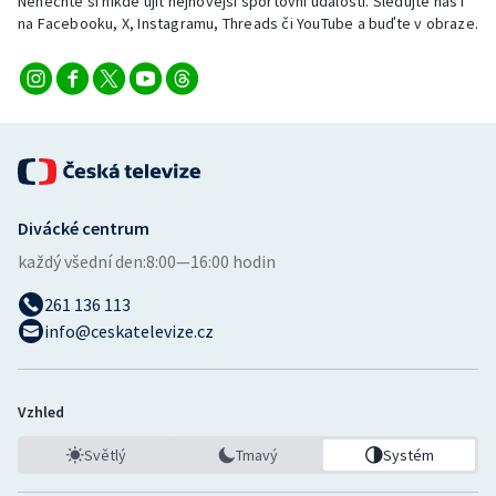
Nenechte si nikde ujít nejnovější sportovní události. Sledujte nás i
Stolní tenis
na Facebooku, X, Instagramu, Threads či YouTube a buďte v obraze.
Triatlon
Veslování
Vodní slalom
Volejbal
Divácké centrum
každý všední den:
8:00—16:00 hodin
Ostatní
261 136 113
info@ceskatelevize.cz
Vzhled
Světlý
Tmavý
Systém