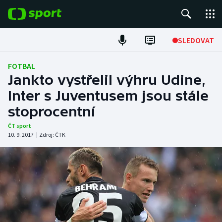
POPULÁRNÍ
SLEDOVAT
Fotbal
FOTBAL
Jankto vystřelil výhru Udine,
Hokej
Inter s Juventusem jsou stále
stoprocentní
Tenis
ČT sport
Atletika
10. 9. 2017
|
Zdroj:
ČTK
Cyklistika
DALŠÍ SPORTY
Americký fotbal
NEPŘEHLÉDNĚTE