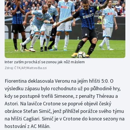
Stolní tenis
Triatlon
Veslování
Vodní slalom
Volejbal
Inter zatím prochází sezonou jak nůž máslem
Zdroj:
ČTK/AP/Matteo Bazzi
Ostatní
Fiorentina deklasovala Veronu na jejím hřišti 5:0. O
výsledku zápasu bylo rozhodnuto už po půlhodině hry,
kdy se postupně trefili Simeone, z penalty Théreau a
Astori. Na lavičce Crotone se poprvé objevil český
obránce Stefan Simič, jenž přihlížel porážce svého týmu
na hřišti Cagliari. Simič je v Crotone do konce sezony na
hostování z AC Milán.