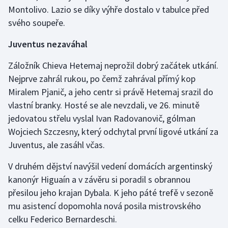
Montolivo. Lazio se díky výhře dostalo v tabulce před
svého soupeře.
Juventus nezaváhal
Záložník Chieva Hetemaj neprožil dobrý začátek utkání.
Nejprve zahrál rukou, po čemž zahrával přímý kop
Miralem Pjanič, a jeho centr si právě Hetemaj srazil do
vlastní branky. Hosté se ale nevzdali, ve 26. minutě
jedovatou střelu vyslal Ivan Radovanovič, gólman
Wojciech Szczesny, který odchytal první ligové utkání za
Juventus, ale zasáhl včas.
V druhém dějství navýšil vedení domácích argentinský
kanonýr Higuaín a v závěru si poradil s obrannou
přesilou jeho krajan Dybala. K jeho páté trefě v sezoně
mu asistencí dopomohla nová posila mistrovského
celku Federico Bernardeschi.