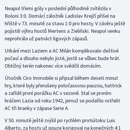
Neapol třemi góly v poslední půlhodině zvítězila v
Boloni 3:0. Domácí záložník Ladislav Krejčí přišel na
hřiště v 73. minutě za stavu 1:0 pro hosty. V závěru ještě
pojistili výhru hostů Mertens a Zieliňski. Neapol venku
neprohrála už patnáct ligových zápasů.
Utkání mezi Laziem a AC Milán komplikovalo deštivé
počasí a dlouho nebylo jisté, jestli se vůbec bude hrát.
Obtížný terén nakonec více svědčil domácím.
Útočník Ciro Immobile si připsal během deseti minut
hry, které byly přerušeny poločasovou pauzou, hattrick
a zařídil první porážku AC v sezoně. Stal se prvním
hráčem Lazia od roku 1942, jemuž se podařilo vstřelit
AC tři branky v zápase Serie A.
V 50. minutě ještě zvýšil po rychlém protiútoku Luis
Alberto, za hosty už pouze korigoval na konečných 4:1