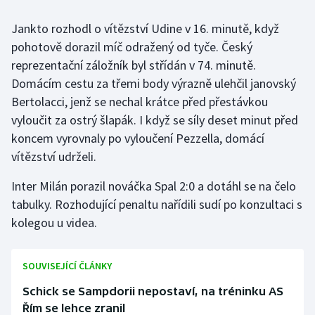
Jankto rozhodl o vítězství Udine v 16. minutě, když
Gymnastika
pohotově dorazil míč odražený od tyče. Český
reprezentační záložník byl střídán v 74. minutě.
Házená
Domácím cestu za třemi body výrazně ulehčil janovský
Jezdectví
Bertolacci, jenž se nechal krátce před přestávkou
vyloučit za ostrý šlapák. I když se síly deset minut před
Judo
koncem vyrovnaly po vyloučení Pezzella, domácí
vítězství udrželi.
Krasobruslení
Inter Milán porazil nováčka Spal 2:0 a dotáhl se na čelo
Lezení
tabulky. Rozhodující penaltu nařídili sudí po konzultaci s
kolegou u videa.
Lyže a snowboard
SOUVISEJÍCÍ ČLÁNKY
Moderní pětiboj
Schick se Sampdorii nepostaví, na tréninku AS
Motorsport
Řím se lehce zranil