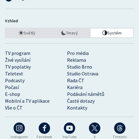
Vzhled
Světlý
Tmavý
Systém
TV program
Pro média
Živé vysílání
Reklama
TV poplatky
Studio Brno
Teletext
Studio Ostrava
Podcasty
Rada ČT
Počasí
Kariéra
E-shop
Podávání námětů
Mobilní a TV aplikace
Časté dotazy
Vše o ČT
Kontakty
Instagram
Facebook
YouTube
X
Threads