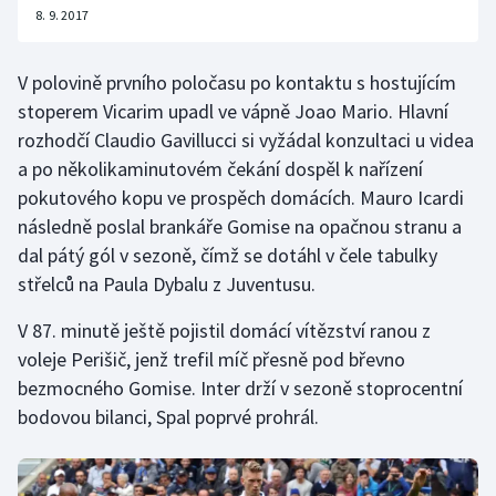
8. 9. 2017
Olympijské hry
V polovině prvního poločasu po kontaktu s hostujícím
Parasport
stoperem Vicarim upadl ve vápně Joao Mario. Hlavní
rozhodčí Claudio Gavillucci si vyžádal konzultaci u videa
Plavání
a po několikaminutovém čekání dospěl k nařízení
Plážový volejbal
pokutového kopu ve prospěch domácích. Mauro Icardi
následně poslal brankáře Gomise na opačnou stranu a
Ragby
dal pátý gól v sezoně, čímž se dotáhl v čele tabulky
střelců na Paula Dybalu z Juventusu.
Rychlobruslení
V 87. minutě ještě pojistil domácí vítězství ranou z
Rychlostní kanoistika
voleje Perišič, jenž trefil míč přesně pod břevno
bezmocného Gomise. Inter drží v sezoně stoprocentní
Short track
bodovou bilanci, Spal poprvé prohrál.
Sportovní střelba