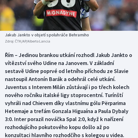
Baseball a softbal
Soutěže
Basketbal
Historické návraty
Biatlon
Aplikace ČT sport
Jakub Jankto v objetí spoluhráče Behramiho
Zdroj:
ČTK/AP/Alberto Lancia
Boby a skeleton
AZ kvíz
Řím – Jedinou brankou utkání rozhodl Jakub Jankto o
vítězství svého Udine na Janovem. V základní
Box
sestavě Udine poprvé od letního příchodu ze Slavie
Curling
nastoupil Antonín Barák a odehrál celé utkání.
Juventus s Interem Milán zůstávají i po třech kolech
Dostihy
nového ročníku italské ligy stoprocentní. Turínští
vyhráli nad Chievem díky vlastnímu gólu Përparima
Florbal
Hetemaje a trefám Gonzala Higuaína a Paula Dybaly
3:0. Inter porazil nováčka Spal 2:0, když k nařízení
Futsal
rozhodujícího pokutového kopu došlo až po
konzultaci hlavního rozhodčího s kolegou u videa.
Golf