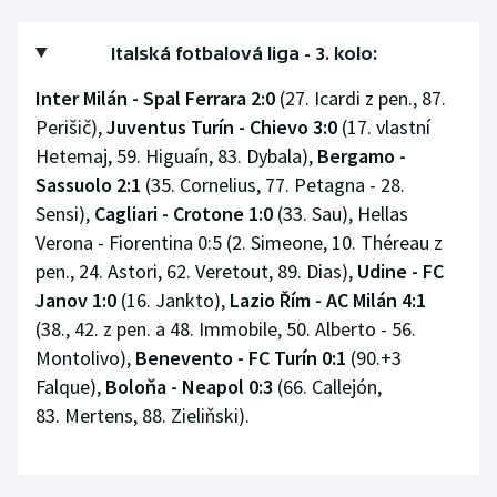
Italská fotbalová liga - 3. kolo:
Inter Milán - Spal Ferrara 2:0
(27. Icardi z pen., 87.
Perišič),
Juventus Turín - Chievo 3:0
(17. vlastní
Hetemaj, 59. Higuaín, 83. Dybala),
Bergamo -
Sassuolo 2:1
(35. Cornelius, 77. Petagna - 28.
Sensi),
Cagliari - Crotone 1:0
(33. Sau), Hellas
Verona - Fiorentina 0:5 (2. Simeone, 10. Théreau z
pen., 24. Astori, 62. Veretout, 89. Dias),
Udine - FC
Janov 1:0
(16. Jankto),
Lazio Řím - AC Milán 4:1
(38., 42. z pen. a 48. Immobile, 50. Alberto - 56.
Montolivo),
Benevento - FC Turín 0:1
(90.+3
Falque),
Boloňa - Neapol 0:3
(66. Callejón,
83. Mertens, 88. Zieliňski).