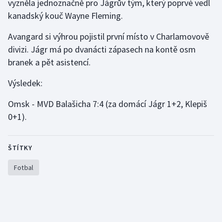
vyzněla jednoznačně pro Jágrův tým, který poprvé vedl
kanadský kouč Wayne Fleming.
Gymnastika
Avangard si výhrou pojistil první místo v Charlamovově
Házená
divizi. Jágr má po dvanácti zápasech na kontě osm
branek a pět asistencí.
Jezdectví
Výsledek:
Judo
Omsk - MVD Balašicha 7:4 (za domácí Jágr 1+2, Klepiš
0+1).
Krasobruslení
Lezení
ŠTÍTKY
Lyže a snowboard
Fotbal
Moderní pětiboj
Motorsport