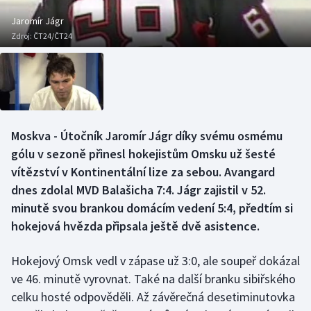
Baseball a softbal
Soutěže
Jaromír Jágr
Zdroj:
ČT24/ČT24
Basketbal
Historické návraty
Biatlon
Aplikace ČT sport
Boby a skeleton
AZ kvíz
Moskva - Útočník Jaromír Jágr díky svému osmému
Box
gólu v sezoně přinesl hokejistům Omsku už šesté
vítězství v Kontinentální lize za sebou. Avangard
Curling
dnes zdolal MVD Balašicha 7:4. Jágr zajistil v 52.
minutě svou brankou domácím vedení 5:4, předtím si
Dostihy
hokejová hvězda připsala ještě dvě asistence.
Florbal
Hokejový Omsk vedl v zápase už 3:0, ale soupeř dokázal
Futsal
ve 46. minutě vyrovnat. Také na další branku sibiřského
celku hosté odpověděli. Až závěrečná desetiminutovka
Golf