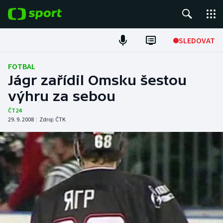
POPULÁRNÍ
SLEDOVAT
Fotbal
FOTBAL
Jágr zařídil Omsku šestou
Hokej
výhru za sebou
Tenis
ČT24
29. 9. 2008
|
Zdroj:
ČTK
Atletika
Cyklistika
DALŠÍ SPORTY
Americký fotbal
NEPŘEHLÉDNĚTE