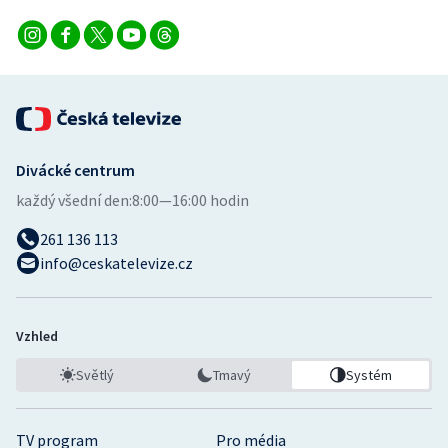
Stolní tenis
Triatlon
Veslování
Vodní slalom
Divácké centrum
každý všední den:
8:00—16:00 hodin
Volejbal
261 136 113
Ostatní
info@ceskatelevize.cz
Vzhled
Světlý
Tmavý
Systém
TV program
Pro média