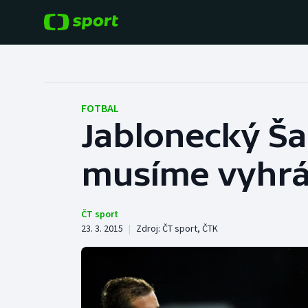
POPULÁRNÍ
DALŠÍ SPORTY
Fotbal
Americký fotbal
FOTBAL
Jablonecký Ša
Hokej
Baseball a softbal
musíme vyhrá
Tenis
Basketbal
Atletika
Biatlon
ČT sport
23. 3. 2015
|
Zdroj:
ČT sport
,
ČTK
Cyklistika
Boby a skeleton
Box