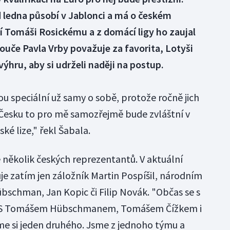
d ledna působí v Jablonci a má o českém
í Tomáši Rosickému a z domácí ligy ho zaujal
uče Pavla Vrby považuje za favorita, Lotyši
výhru, aby si udrželi naději na postup.
u speciální už samy o sobě, protože ročně jich
 Česku to pro mě samozřejmě bude zvláštní v
ké lize," řekl Šabala.
 několik českých reprezentantů. V aktuální
je zatím jen záložník Martin Pospíšil, národním
bschman, Jan Kopic či Filip Novák. "Občas se s
m. S Tomášem Hübschmanem, Tomášem Čížkem i
me si jeden druhého. Jsme z jednoho týmu a