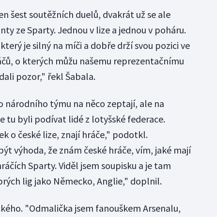
n šest soutěžních duelů, dvakrát už se ale
ty ze Sparty. Jednou v lize a jednou v poháru.
který je silný na míči a dobře drží svou pozici ve
hráčů, o kterých můžu našemu reprezentačnímu
dali pozor," řekl Šabala.
 národního týmu na něco zeptají, ale na
 tu byli podívat lidé z lotyšské federace.
k o české lize, znají hráče," podotkl.
t výhoda, že znám české hráče, vím, jaké mají
hráčích Sparty. Viděl jsem soupisku a je tam
rých lig jako Německo, Anglie," doplnil.
ického. "Odmalička jsem fanouškem Arsenalu,