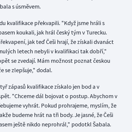
abala s úsměvem.
u kvalifikace překvapili. "Když jsme hráli s
asem koukali, jak hrál český tým v Turecku.
řekvapení, jak teď Češi hrají, že získali dvanáct
ulých letech nebyli v kvalifikaci tak dobří,"
 opět se zvedají. Mám možnost poznat českou
 že se zlepšuje," dodal.
yř zápasů kvalifikace získalo jen bod a v
spět. "Chceme dál bojovat o postup. Abychom v
ebujeme vyhrát. Pokud prohrajeme, myslím, že
kže budeme hrát na tři body. Je jasné, že Češi
pasem ještě nikdo neprohrál," podotkl Šabala.