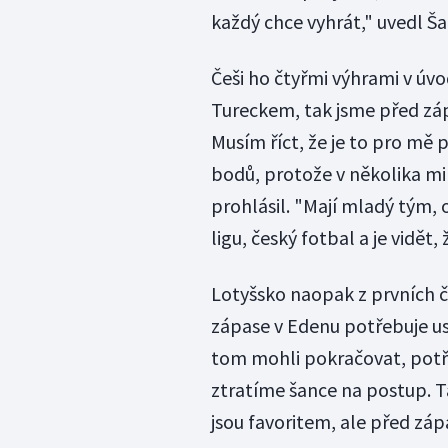
každý chce vyhrát," uvedl Š
Češi ho čtyřmi výhrami v úvod
Tureckem, tak jsme před záp
Musím říct, že je to pro mě p
bodů, protože v několika min
prohlásil. "Mají mladý tým,
ligu, český fotbal a je vidět,
Lotyšsko naopak z prvních čt
zápase v Edenu potřebuje u
tom mohli pokračovat, potř
ztratíme šance na postup. Ta
jsou favoritem, ale před zá