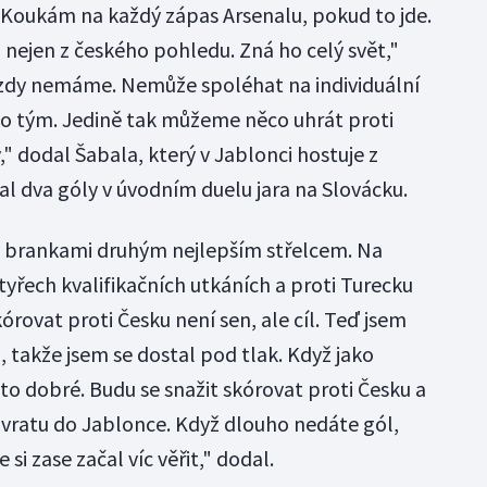
 Koukám na každý zápas Arsenalu, pokud to jde.
 nejen z českého pohledu. Zná ho celý svět,"
ězdy nemáme. Nemůže spoléhat na individuální
ko tým. Jedině tak můžeme něco uhrát proti
" dodal Šabala, který v Jablonci hostuje z
al dva góly v úvodním duelu jara na Slovácku.
sti brankami druhým nejlepším střelcem. Na
yřech kvalifikačních utkáních a proti Turecku
kórovat proti Česku není sen, ale cíl. Teď jsem
l, takže jsem se dostal pod tlak. Když jako
to dobré. Budu se snažit skórovat proti Česku a
vratu do Jablonce. Když dlouho nedáte gól,
si zase začal víc věřit," dodal.