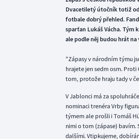
Dvacetiletý útočník totiž o
fotbale dobrý přehled. Fand
sparťan Lukáš Vácha. Tým ko
ale podle něj budou hrát na 
"Zápasy v národním týmu jso
hrajete jen sedm osm. Proti
tom, protože hraju tady v čes
V Jablonci má za spoluhráče
nominaci trenéra Vrby figuru
týmem ale prošli i Tomáš Hü
nimi o tom (zápase) baví
dalšími. Vtipkujeme, dobírá