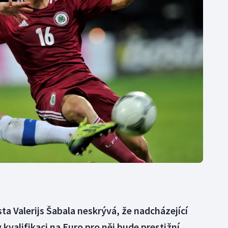
Moderní pětiboj
Triatlon
Motorsport
Veslování
Olympijské hry
Vodní slalom
Parasport
Volejbal
Plavání
Ostatní
Plážový volejbal
ta Valerijs Šabala neskrývá, že nadcházející
kvalifikaci na Euro pro něj bude prestižní.