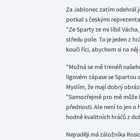
Za Jablonec zatím odehrál je
potkal s českými reprezentan
"Ze Sparty ze mi líbil Vácha, 
středu pole. To je jeden z 
kouči říci, abychom si na něj 
"Možná se mě trenéři našeho
ligovém zápase se Spartou se
Myslím, že mají dobrý obráze
"Samozřejmě pro mě může bý
přednosti. Ale není to jen o 
hodně kvalitních hráčů z dob
Nejraději má záložníka Ros