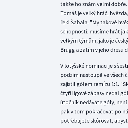
takže ho znám velmi dobře.
Tomáš je velký hráč, hvězda,
řekl Šabala. "My takové hv
schopnosti, musíme hrát ja
velkým týmům, jako je český,
Brugg a zatím v jeho dresu d
V lotyšské nominaci je s še
podzim nastoupil ve všech čt
zajistil gólem remízu 1:1. "S
čtyři ligové zápasy nedal gó
útočník nedáváte góly, není 
pak v tom pokračovat po ná
potřebujete skórovat, abyste 