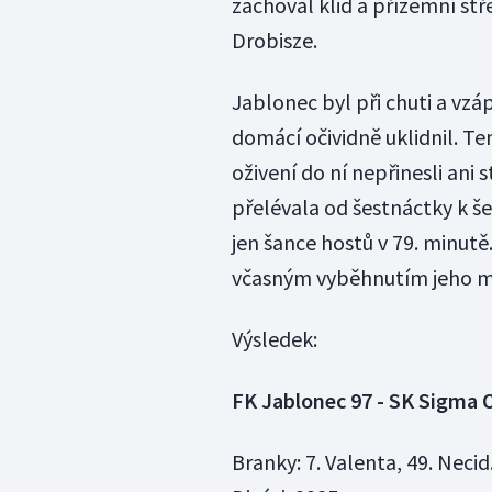
zachoval klid a přízemní stř
Drobisze.
Jablonec byl při chuti a vzá
domácí očividně uklidnil. T
oživení do ní nepřinesli ani 
přelévala od šestnáctky k š
jen šance hostů v 79. minutě
včasným vyběhnutím jeho mo
Výsledek:
FK Jablonec 97 - SK Sigma 
Branky: 7. Valenta, 49. Necid