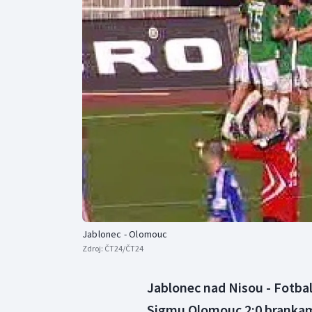
Curling
Dostihy
Florbal
Futsal
Golf
Gymnastika
Jablonec - Olomouc
Zdroj:
ČT24/ČT24
Jablonec nad Nisou - Fotbali
Sigmu Olomouc 2:0 brankami 