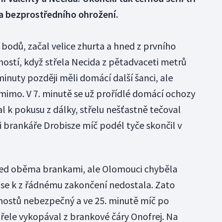
ma bezprostředního ohrožení.
bodů, začal velice zhurta a hned z prvního
hostí, když střela Necida z pětadvaceti metrů
inuty později měli domácí další šanci, ale
 mimo. V 7. minutě se už prořídlé domácí ochozy
l k pokusu z dálky, střelu nešťastně tečoval
i brankáře Drobisze míč podél tyče skončil v
před oběma brankami, ale Olomouci chyběla
ak se k z řádnému zakončení nedostala. Zato
hostů nebezpečný a ve 25. minutě míč po
ele vykopával z brankové čáry Onofrej. Na