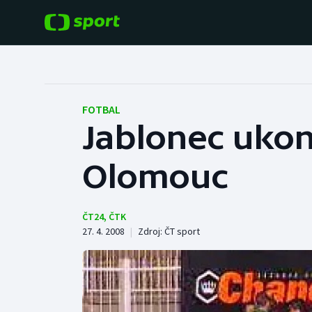
POPULÁRNÍ
DALŠÍ SPORTY
Fotbal
Americký fotbal
FOTBAL
Jablonec ukonč
Hokej
Baseball a softbal
Olomouc
Tenis
Basketbal
Atletika
Biatlon
ČT24
,
ČTK
27. 4. 2008
|
Zdroj:
ČT sport
Cyklistika
Boby a skeleton
Box