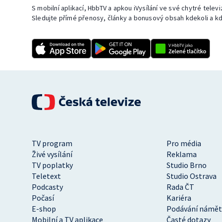
S mobilní aplikací, HbbTV a apkou iVysílání ve své chytré telev
Sledujte přímé přenosy, články a bonusový obsah kdekoli a kd
TV program
Pro média
Živé vysílání
Reklama
TV poplatky
Studio Brno
Teletext
Studio Ostrava
Podcasty
Rada ČT
Počasí
Kariéra
E-shop
Podávání námět
Mobilní a TV aplikace
Časté dotazy