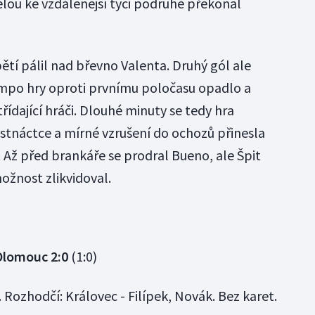
elou ke vzdálenější tyči podruhé překonal
pětí pálil nad břevno Valenta. Druhý gól ale
empo hry oproti prvnímu poločasu opadlo a
střídající hráči. Dlouhé minuty se tedy hra
estnáctce a mírné vzrušení do ochozů přinesla
. Až před brankáře se prodral Bueno, ale Špit
žnost zlikvidoval.
Olomouc 2:0
(1:0)
. Rozhodčí: Královec - Filípek, Novák. Bez karet.