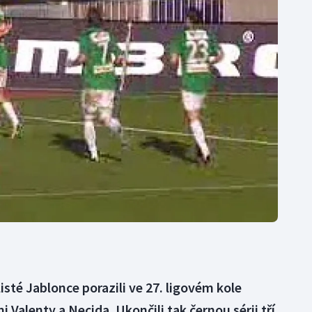
Moderní pětiboj
Triatlon
Motorsport
Veslování
Olympijské hry
Vodní slalom
Parasport
Volejbal
Plavání
Ostatní
Plážový volejbal
sté Jablonce porazili ve 27. ligovém kole
Valenty a Necida. Ukončili tak černou sérii tří