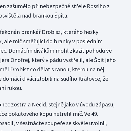
jen zašumělo při nebezpečné střele Rossiho z
osvištěla nad brankou Špita.
překonán brankář Drobisz, kterého hezky
ák, ale míč směřující do branky v posledním
dec. Domácím divákům mohl zkazit pohodu ve
era Onofrej, který v pádu vystřelil, ale Špit jeho
 měl Drobisz co dělat s ranou, kterou na něj
e domácí diváci zlobili na sudího Královce, že
ní rukou.
nec zostra a Necid, stejně jako v úvodu zápasu,
čce pokutového kopu netrefil míč. Ve 49.
adil, v šestnácte soupeře se skvěle uvolnil,