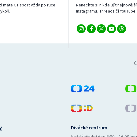
izi máte ČT sport vždy po ruce.
Nenechte si nikde ujít nejnovější
ykoli.
Instagramu, Threads či YouTube 
Č
Divácké centrum
ů
každý všední den:
8:00—16:00 ho