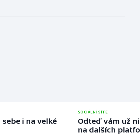
SOCIÁLNÍ SÍTĚ
 sebe i na velké
Odteď vám už nic
na dalších platf