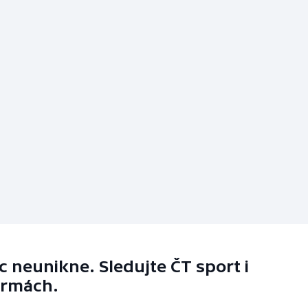
 neunikne. Sledujte ČT sport i
ormách.