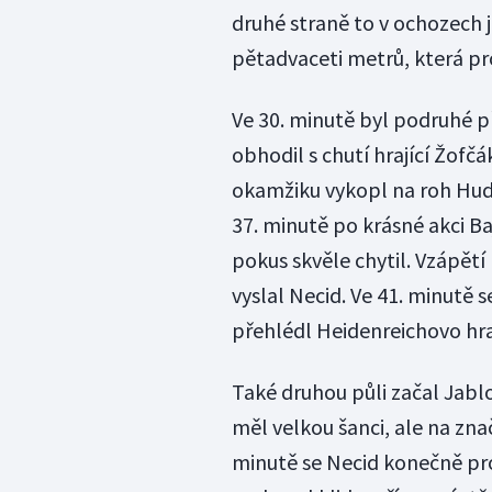
druhé straně to v ochozech 
pětadvaceti metrů, která pr
Ve 30. minutě byl podruhé 
obhodil s chutí hrající Žofč
okamžiku vykopl na roh Hu
37. minutě po krásné akci Baj
pokus skvěle chytil. Vzápětí
vyslal Necid. Ve 41. minutě s
přehlédl Heidenreichovo hra
Také druhou půli začal Jablo
měl velkou šanci, ale na zna
minutě se Necid konečně pros