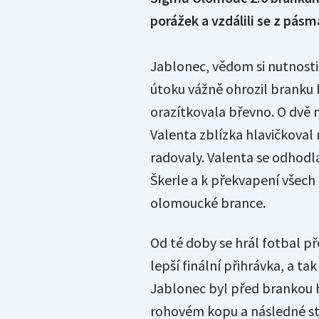
porážek a vzdálili se z pás
Jablonec, vědom si nutnosti 
útoku vážně ohrozil branku 
orazítkovala břevno. O dvě m
Valenta zblízka hlavičkoval
radovaly. Valenta se odhodla
Škerle a k překvapení všech 
olomoucké brance.
Od té doby se hrál fotbal 
lepší finální přihrávka, a t
Jablonec byl před brankou 
rohovém kopu a následné stř