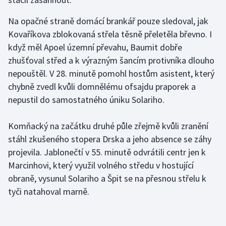
Olympijské hry
Na opačné straně domácí brankář pouze sledoval, jak
Kovaříkova zblokovaná střela těsně přeletěla břevno. I
Parasport
když měl Apoel územní převahu, Baumit dobře
zhušťoval střed a k výrazným šancím protivníka dlouho
Plavání
nepouštěl. V 28. minutě pomohl hostům asistent, který
chybně zvedl kvůli domnělému ofsajdu praporek a
Plážový volejbal
nepustil do samostatného úniku Solariho.
Ragby
Komňacký na začátku druhé půle zřejmě kvůli zranění
Rychlobruslení
stáhl zkušeného stopera Drska a jeho absence se záhy
projevila. Jablonečtí v 55. minutě odvrátili centr jen k
Rychlostní kanoistika
Marcinhovi, který využil volného středu v hostující
obraně, vysunul Solariho a Špit se na přesnou střelu k
Short track
tyči natahoval marně.
Sportovní střelba