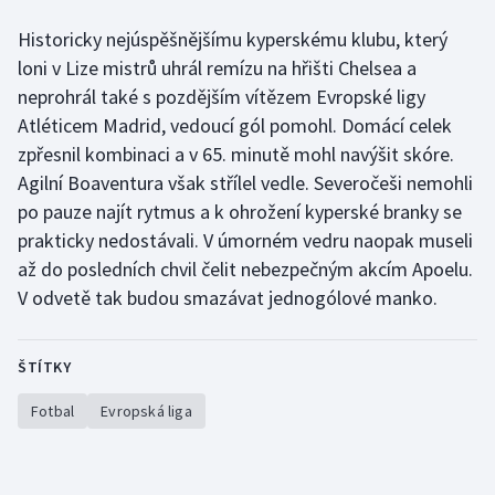
Stolní tenis
Historicky nejúspěšnějšímu kyperskému klubu, který
loni v Lize mistrů uhrál remízu na hřišti Chelsea a
Triatlon
neprohrál také s pozdějším vítězem Evropské ligy
Veslování
Atléticem Madrid, vedoucí gól pomohl. Domácí celek
zpřesnil kombinaci a v 65. minutě mohl navýšit skóre.
Vodní slalom
Agilní Boaventura však střílel vedle. Severočeši nemohli
po pauze najít rytmus a k ohrožení kyperské branky se
Volejbal
prakticky nedostávali. V úmorném vedru naopak museli
až do posledních chvil čelit nebezpečným akcím Apoelu.
Ostatní
V odvetě tak budou smazávat jednogólové manko.
ŠTÍTKY
Fotbal
Evropská liga