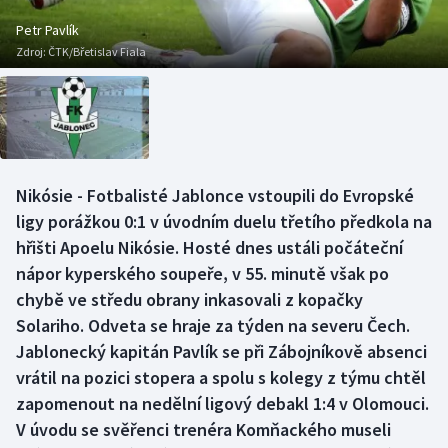
Baseball a softbal
Soutěže
Petr Pavlík
Zdroj:
ČTK/Břetislav Fiala
Basketbal
Historické návraty
Biatlon
Aplikace ČT sport
Boby a skeleton
AZ kvíz
Nikósie - Fotbalisté Jablonce vstoupili do Evropské
Box
ligy porážkou 0:1 v úvodním duelu třetího předkola na
hřišti Apoelu Nikósie. Hosté dnes ustáli počáteční
Curling
nápor kyperského soupeře, v 55. minutě však po
chybě ve středu obrany inkasovali z kopačky
Dostihy
Solariho. Odveta se hraje za týden na severu Čech.
Florbal
Jablonecký kapitán Pavlík se při Zábojníkově absenci
vrátil na pozici stopera a spolu s kolegy z týmu chtěl
Futsal
zapomenout na nedělní ligový debakl 1:4 v Olomouci.
V úvodu se svěřenci trenéra Komňackého museli
Golf