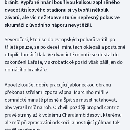
bránit. Kypřané hnáni bouřlivou kulisou zaplněného
dvacetitisícového stadionu si vytvořili několik
Gymnastika
závarů, ale víc než Boaventurův nepřesný pokus ve
skrumáži z úvodního náporu nevytěžili.
Házená
Severočeši, kteří se do evropských pohárů vrátili po
Jezdectví
tříleté pauze, se po deseti minutách oklepali a postupně
otupili domácí tlak. Ve dvanácté minutě se dostal do
Judo
zakončení Lafata, v akrobatické pozici však pálil jen do
Krasobruslení
domácího brankáře.
Lezení
Apoel zkoušel dobře pracující jabloneckou obranu
překonat střelami zpoza vápna. Marcinho mířil v
Lyže a snowboard
osmnácté minutě přesně a Špit se musel natahovat,
aby vyrazil míč na roh. O chvíli později propadl centr z
Moderní pětiboj
pravé strany až k volnému Charalambidesovi, kterému
ale míč při zpracování odskočil a hostující gólman tak
Motorsport
stačil zasáhnout.