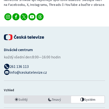
na Facebooku, X, Instagramu, Threads či YouTube a buďte v obraze.
Divácké centrum
každý všední den:
8:00—16:00 hodin
261 136 113
info@ceskatelevize.cz
Vzhled
Světlý
Tmavý
Systém