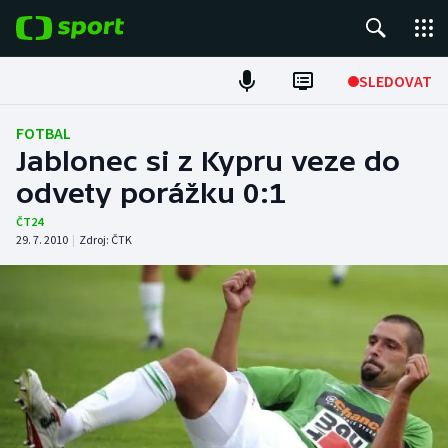
POPULÁRNÍ
SLEDOVAT
Fotbal
FOTBAL
Jablonec si z Kypru veze do
Hokej
odvety porážku 0:1
Tenis
ČT24
29. 7. 2010
|
Zdroj:
ČTK
Atletika
Cyklistika
DALŠÍ SPORTY
Americký fotbal
NEPŘEHLÉDNĚTE