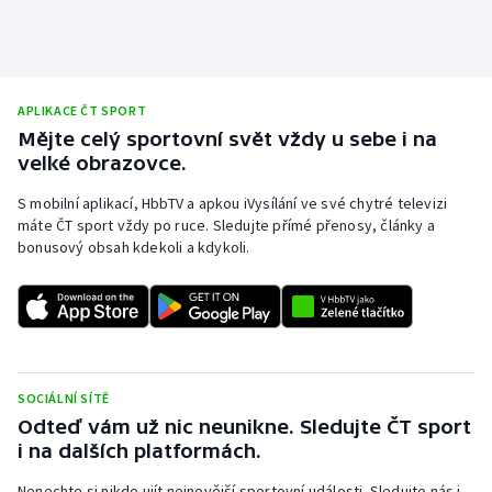
APLIKACE ČT SPORT
Mějte celý sportovní svět vždy u sebe i na
velké obrazovce.
S mobilní aplikací, HbbTV a apkou iVysílání ve své chytré televizi
máte ČT sport vždy po ruce. Sledujte přímé přenosy, články a
bonusový obsah kdekoli a kdykoli.
SOCIÁLNÍ SÍTĚ
Odteď vám už nic neunikne. Sledujte ČT sport
i na dalších platformách.
Nenechte si nikde ujít nejnovější sportovní události. Sledujte nás i