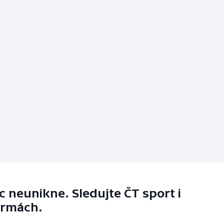
 neunikne. Sledujte ČT sport i
ormách.