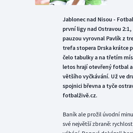
Jablonec nad Nisou - Fotbal
první ligy nad Ostravou 2:1,
pauzou vyrovnal Pavlík z t
trefa stopera Drska krátce 
čelo tabulky a na třetím mís
letos hrají otevřený fotbal a
většího vyčkávání. Už ve dr
spojnici břevna a tyče ostra
fotbalživě.cz.
Baník ale prožil úvodní minu
své největší zbraně: rychlos