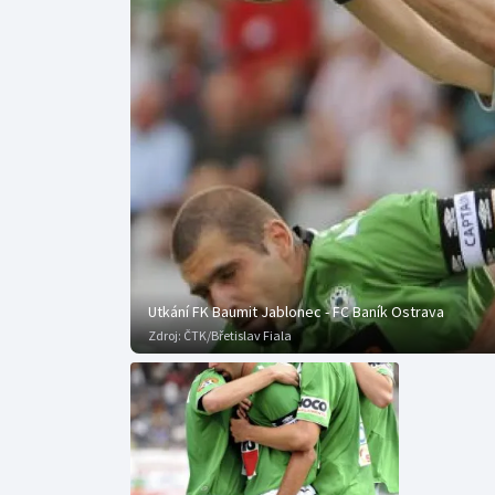
Curling
Dostihy
Florbal
Futsal
Golf
Gymnastika
Utkání FK Baumit Jablonec - FC Baník Ostrava
Zdroj:
ČTK/Břetislav Fiala