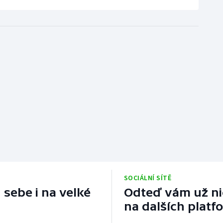
SOCIÁLNÍ SÍTĚ
 sebe i na velké
Odteď vám už nic
na dalších platf