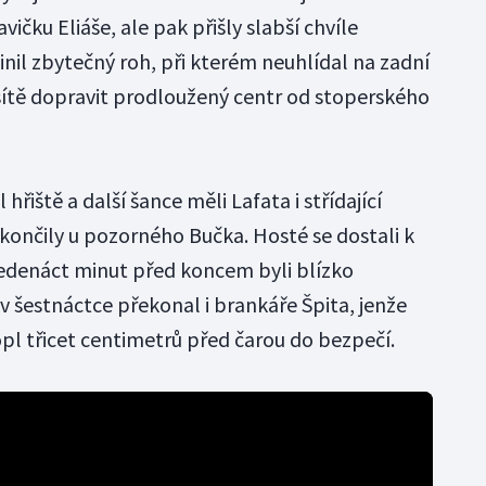
vičku Eliáše, ale pak přišly slabší chvíle
nil zbytečný roh, při kterém neuhlídal na zadní
 sítě dopravit prodloužený centr od stoperského
hřiště a další šance měli Lafata i střídající
 končily u pozorného Bučka. Hosté se dostali k
 jedenáct minut před koncem byli blízko
v šestnáctce překonal i brankáře Špita, jenže
pl třicet centimetrů před čarou do bezpečí.