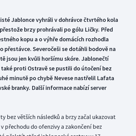
isté Jablonce vyhráli v dohrávce čtvrtého kola
 přestože brzy prohrávali po gólu Ličky. Před
restného kopu a o výhře domácích rozhodla
po přestávce. Severočeši se dotáhli bodově na
tě jsou jen kvůli horšímu skóre. Jablonečtí
 také proti Ostravě se pustili do útočení bez
uhé minutě po chybě Nevese nastřelil Lafata
vské branky. Další informace nabízí server
ty bez větších následků a brzy začal ukazovat
t v přechodu do ofenzivy a zakončení bez