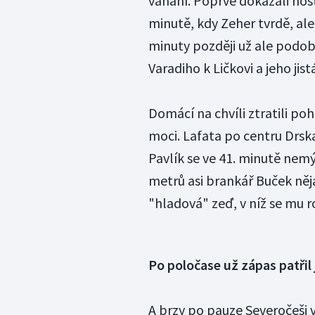
váhání. Poprvé dokázali host
minutě, kdy Zeher tvrdě, ale
minuty později už ale podob
Varadiho k Ličkovi a jeho jis
Domácí na chvíli ztratili poh
moci. Lafata po centru Drska 
Pavlík se ve 41. minutě nemý
metrů asi brankář Buček něj
"hladová" zeď, v níž se mu r
Po poločase už zápas patři
A brzy po pauze Severočeši v