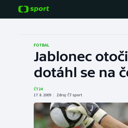
POPULÁRNÍ
DALŠÍ SPORTY
Fotbal
Americký fotbal
FOTBAL
Jablonec otoči
Hokej
Baseball a softbal
dotáhl se na č
Tenis
Basketbal
Atletika
Biatlon
ČT24
17. 8. 2009
|
Zdroj:
ČT sport
Cyklistika
Boby a skeleton
Box