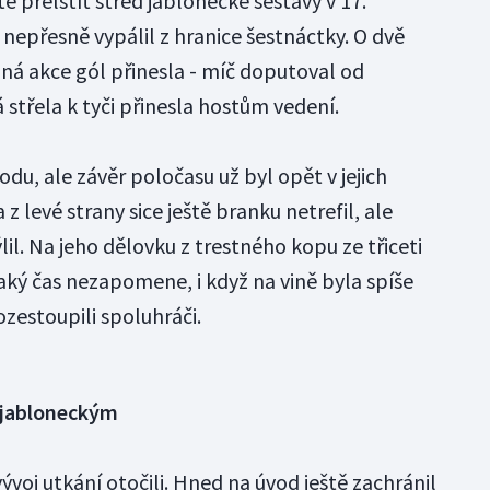
é přelstít střed jablonecké sestavy v 17.
 nepřesně vypálil z hranice šestnáctky. O dvě
ná akce gól přinesla - míč doputoval od
tá střela k tyči přinesla hostům vedení.
odu, ale závěr poločasu už byl opět v jejich
z levé strany sice ještě branku netrefil, ale
lil. Na jeho dělovku z trestného kopu ze třiceti
aký čas nezapomene, i když na vině byla spíše
ozestoupili spoluhráči.
l jabloneckým
ývoj utkání otočili. Hned na úvod ještě zachránil