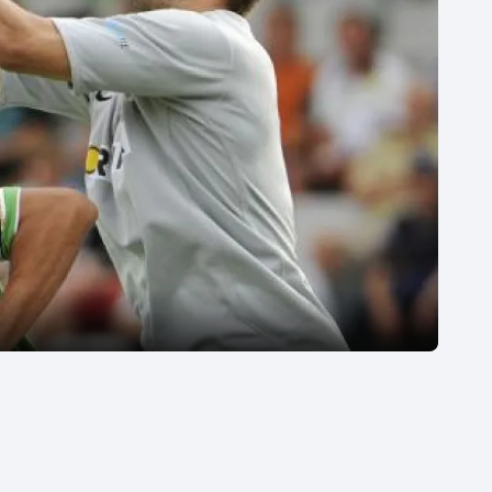
Moderní pětiboj
Triatlon
Motorsport
Veslování
Olympijské hry
Vodní slalom
Parasport
Volejbal
Plavání
Ostatní
Plážový volejbal