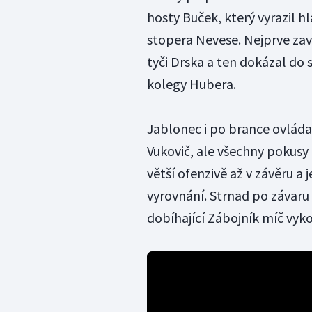
hosty Buček, který vyrazil hla
stopera Nevese. Nejprve zavi
tyči Drska a ten dokázal do
kolegy Hubera.
Jablonec i po brance ovládal 
Vukovič, ale všechny pokusy
větší ofenzivě až v závěru a
vyrovnání. Strnad po závaru 
dobíhající Zábojník míč vyko