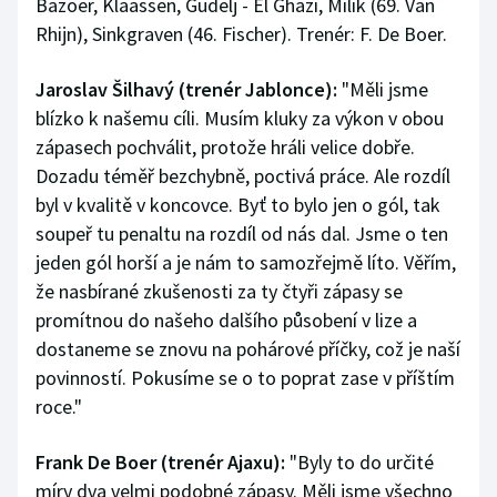
Bazoer, Klaassen, Gudelj - El Ghazi, Milik (69. Van
Rhijn), Sinkgraven (46. Fischer). Trenér: F. De Boer.
Jaroslav Šilhavý (trenér Jablonce):
"Měli jsme
blízko k našemu cíli. Musím kluky za výkon v obou
zápasech pochválit, protože hráli velice dobře.
Dozadu téměř bezchybně, poctivá práce. Ale rozdíl
byl v kvalitě v koncovce. Byť to bylo jen o gól, tak
soupeř tu penaltu na rozdíl od nás dal. Jsme o ten
jeden gól horší a je nám to samozřejmě líto. Věřím,
že nasbírané zkušenosti za ty čtyři zápasy se
promítnou do našeho dalšího působení v lize a
dostaneme se znovu na pohárové příčky, což je naší
povinností. Pokusíme se o to poprat zase v příštím
roce."
Frank De Boer (trenér Ajaxu):
"Byly to do určité
míry dva velmi podobné zápasy. Měli jsme všechno