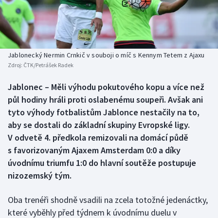
Baseball a softbal
Soutěže
Basketbal
Historické návraty
Biatlon
Aplikace ČT sport
Jablonecký Nermin Crnkič v souboji o míč s Kennym Tetem z Ajaxu
Zdroj:
ČTK/Petrášek Radek
Boby a skeleton
AZ kvíz
Jablonec – Měli výhodu pokutového kopu a více než
půl hodiny hráli proti oslabenému soupeři. Avšak ani
Box
tyto výhody fotbalistům Jablonce nestačily na to,
Curling
aby se dostali do základní skupiny Evropské ligy.
V odvetě 4. předkola remizovali na domácí půdě
Dostihy
s favorizovaným Ajaxem Amsterdam 0:0 a díky
úvodnímu triumfu 1:0 do hlavní soutěže postupuje
Florbal
nizozemský tým.
Futsal
Oba trenéři shodně vsadili na zcela totožné jedenáctky,
které vyběhly před týdnem k úvodnímu duelu v
Golf