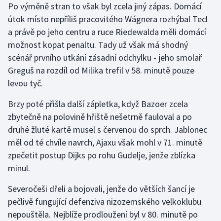
Po výměně stran to však byl zcela jiný zápas. Domácí
Stolní tenis
útok místo nepříliš pracovitého Wágnera rozhýbal Tecl
Triatlon
a právě po jeho centru a ruce Riedewalda měli domácí
možnost kopat penaltu. Tady už však má shodný
Veslování
scénář prvního utkání zásadní odchylku - jeho smolař
Greguš na rozdíl od Milika trefil v 58. minutě pouze
Vodní slalom
levou tyč.
Volejbal
Brzy poté přišla další zápletka, když Bazoer zcela
zbytečně na polovině hřiště nešetrně fauloval a po
Ostatní
druhé žluté kartě musel s červenou do sprch. Jablonec
měl od té chvíle navrch, Ajaxu však mohl v 71. minutě
zpečetit postup Dijks po rohu Gudelje, jenže zblízka
minul.
Severočeši dřeli a bojovali, jenže do větších šancí je
pečlivě fungující defenziva nizozemského velkoklubu
nepouštěla. Nejblíže prodloužení byl v 80. minutě po