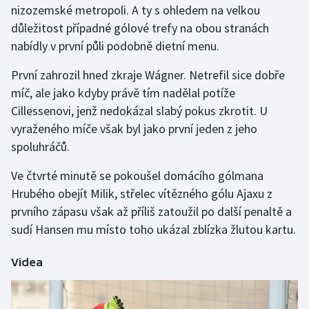
nizozemské metropoli. A ty s ohledem na velkou
důležitost případné gólové trefy na obou stranách
Gymnastika
nabídly v první půli podobně dietní menu.
Házená
První zahrozil hned zkraje Wágner. Netrefil sice dobře
míč, ale jako kdyby právě tím nadělal potíže
Jezdectví
Cillessenovi, jenž nedokázal slabý pokus zkrotit. U
vyraženého míče však byl jako první jeden z jeho
Judo
spoluhráčů.
Krasobruslení
Ve čtvrté minutě se pokoušel domácího gólmana
Hrubého obejít Milik, střelec vítězného gólu Ajaxu z
Lezení
prvního zápasu však až příliš zatoužil po další penaltě a
sudí Hansen mu místo toho ukázal zblízka žlutou kartu.
Lyže a snowboard
Videa
Moderní pětiboj
Motorsport