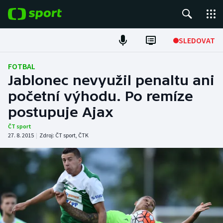
POPULÁRNÍ
SLEDOVAT
Fotbal
FOTBAL
Jablonec nevyužil penaltu ani
Hokej
početní výhodu. Po remíze
postupuje Ajax
Tenis
ČT sport
Atletika
27. 8. 2015
|
Zdroj:
ČT sport
,
ČTK
Cyklistika
DALŠÍ SPORTY
Americký fotbal
NEPŘEHLÉDNĚTE