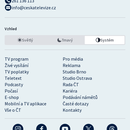
261 136 113
info@ceskatelevize.cz
Vzhled
Světlý
Tmavý
Systém
TV program
Pro média
Živé vysílání
Reklama
TV poplatky
Studio Brno
Teletext
Studio Ostrava
Podcasty
Rada ČT
Počasí
Kariéra
E-shop
Podávání námětů
Mobilní a TV aplikace
Časté dotazy
Vše o ČT
Kontakty