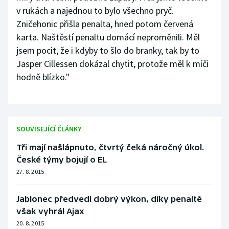
v rukách a najednou to bylo všechno pryč.
Zničehonic přišla penalta, hned potom červená
karta. Naštěstí penaltu domácí neproměnili. Měl
jsem pocit, že i kdyby to šlo do branky, tak by to
Jasper Cillessen dokázal chytit, protože měl k míči
hodně blízko."
SOUVISEJÍCÍ ČLÁNKY
Tři mají našlápnuto, čtvrtý čeká náročný úkol.
České týmy bojují o EL
27. 8. 2015
Jablonec předvedl dobrý výkon, díky penaltě
však vyhrál Ajax
20. 8. 2015