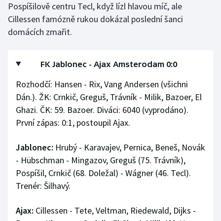
Pospíšilově centru Tecl, když lízl hlavou míč, ale
Cillessen famózně rukou dokázal poslední šanci
domácích zmařit.
FK Jablonec - Ajax Amsterodam 0:0
Rozhodčí: Hansen - Rix, Vang Andersen (všichni
Dán.). ŽK: Crnkič, Greguš, Trávník - Milik, Bazoer, El
Ghazi. ČK: 59. Bazoer. Diváci: 6040 (vyprodáno).
První zápas: 0:1, postoupil Ajax.
Jablonec:
Hrubý - Karavajev, Pernica, Beneš, Novák
- Hübschman - Mingazov, Greguš (75. Trávník),
Pospíšil, Crnkič (68. Doležal) - Wágner (46. Tecl).
Trenér: Šilhavý.
Ajax:
Cillessen - Tete, Veltman, Riedewald, Dijks -