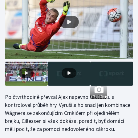
Olympijské hry
Parasport
Plavání
Plážový volejbal
Ragby
Rychlobruslení
Po čtvrthodině převzal Ajax napevno taktovku a
+ 7 dalších
Rychlostní kanoistika
kontroloval průběh hry. Vyrušila ho snad jen kombinace
Wágnera se zakončujícím Crnkičem při ojedinělém
Short track
brejku, Cillessen si však dokázal poradit, byť domácí
Sportovní střelba
měli pocit, že za pomoci nedovoleného zákroku.