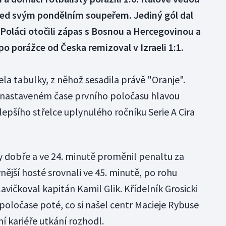
řed svým pondělním soupeřem. Jediný gól dal
í Poláci otočili zápas s Bosnou a Hercegovinou a
 po porážce od Česka remizoval v Izraeli 1:1.
ela tabulky, z něhož sesadila právě "Oranje".
 nastaveném čase prvního poločasu hlavou
lepšího střelce uplynulého ročníku Serie A Cira
y dobře a ve 24. minutě proměnil penaltu za
vnější hosté srovnali ve 45. minutě, po rohu
vičkoval kapitán Kamil Glik. Křídelník Grosicki
poločase poté, co si našel centr Macieje Rybuse
í kariéře utkání rozhodl.