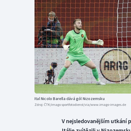
Curling
Dostihy
Florbal
Futsal
Golf
Gymnastika
Ital Nicolo Barella dává gól Nizozemsku
Zdroj:
ČTK/imago sportfotodienst/via/www.imago-images.de
V nejsledovanějším utkání 
Itálie zvítězili v Nizozemsk