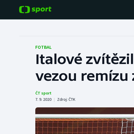
POPULÁRNÍ
DALŠÍ SPORTY
Fotbal
Americký fotbal
FOTBAL
Italové zvítěz
Hokej
Baseball a softbal
vezou remízu z
Tenis
Basketbal
Atletika
Biatlon
ČT sport
7. 9. 2020
|
Zdroj:
ČTK
Cyklistika
Boby a skeleton
Box