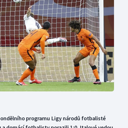
Moderní pětiboj
Triatlon
Motorsport
Veslování
Olympijské hry
Vodní slalom
Parasport
Volejbal
Plavání
Ostatní
Plážový volejbal
pondělního programu Ligy národů fotbalisté
u a domácí fotbalisty porazili 1:0. Italové vedou