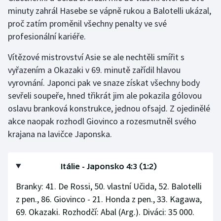
Stolní tenis
minuty zahrál Hasebe se vápně rukou a Balotelli ukázal,
proč zatím proměnil všechny penalty ve své
Triatlon
profesionální kariéře.
Veslování
Vítězové mistrovství Asie se ale nechtěli smířit s
vyřazením a Okazaki v 69. minutě zařídil hlavou
Vodní slalom
vyrovnání. Japonci pak ve snaze získat všechny body
sevřeli soupeře, hned třikrát jim ale pokazila gólovou
Volejbal
oslavu branková konstrukce, jednou ofsajd. Z ojedinělé
akce naopak rozhodl Giovinco a rozesmutněl svého
Ostatní
krajana na lavičce Japonska.
Itálie - Japonsko 4:3 (1:2)
Branky: 41. De Rossi, 50. vlastní Učida, 52. Balotelli
z pen., 86. Giovinco - 21. Honda z pen., 33. Kagawa,
69. Okazaki. Rozhodčí: Abal (Arg.). Diváci: 35 000.