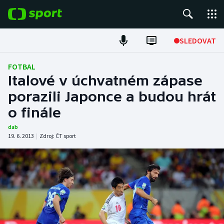
POPULÁRNÍ
SLEDOVAT
Fotbal
FOTBAL
Italové v úchvatném zápase
Hokej
porazili Japonce a budou hrát
o finále
Tenis
dab
Atletika
19. 6. 2013
|
Zdroj:
ČT sport
Cyklistika
DALŠÍ SPORTY
Americký fotbal
NEPŘEHLÉDNĚTE