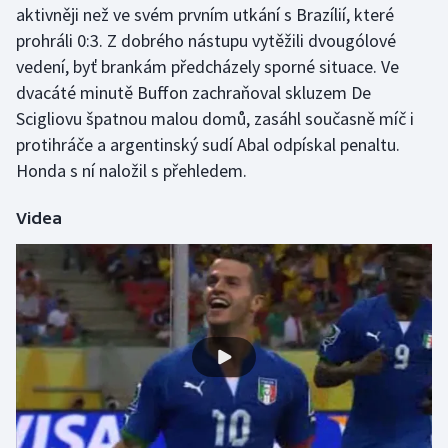
aktivněji než ve svém prvním utkání s Brazílií, které
prohráli 0:3. Z dobrého nástupu vytěžili dvougólové
Gymnastika
vedení, byť brankám předcházely sporné situace. Ve
dvacáté minutě Buffon zachraňoval skluzem De
Házená
Scigliovu špatnou malou domů, zasáhl současně míč i
Jezdectví
protihráče a argentinský sudí Abal odpískal penaltu.
Honda s ní naložil s přehledem.
Judo
Videa
Krasobruslení
Lezení
Lyže a snowboard
Moderní pětiboj
Motorsport