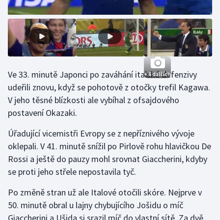
Olympijské hry
Parasport
Plavání
Ve 33. minutě Japonci po zaváhání italské defenzivy
+ 6 dalších
Plážový volejbal
udeřili znovu, když se pohotově z otočky trefil Kagawa.
V jeho těsné blízkosti ale vybíhal z ofsajdového
Ragby
postavení Okazaki.
Úřadující vicemistři Evropy se z nepříznivého vývoje
Rychlobruslení
oklepali. V 41. minutě snížil po Pirlově rohu hlavičkou De
Rychlostní kanoistika
Rossi a ještě do pauzy mohl srovnat Giaccherini, kdyby
se proti jeho střele nepostavila tyč.
Short track
Po změně stran už ale Italové otočili skóre. Nejprve v
Sportovní střelba
50. minutě obral u lajny chybujícího Jošidu o míč
Giaccherini a Ušida si srazil míč do vlastní sítě. Za dvě