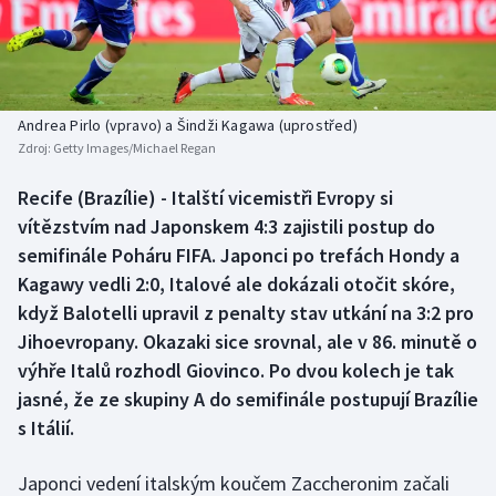
Baseball a softbal
Soutěže
Basketbal
Historické návraty
Biatlon
Aplikace ČT sport
Andrea Pirlo (vpravo) a Šindži Kagawa (uprostřed)
Zdroj:
Getty Images/Michael Regan
Boby a skeleton
AZ kvíz
Recife (Brazílie) - Italští vicemistři Evropy si
vítězstvím nad Japonskem 4:3 zajistili postup do
Box
semifinále Poháru FIFA. Japonci po trefách Hondy a
Curling
Kagawy vedli 2:0, Italové ale dokázali otočit skóre,
když Balotelli upravil z penalty stav utkání na 3:2 pro
Dostihy
Jihoevropany. Okazaki sice srovnal, ale v 86. minutě o
výhře Italů rozhodl Giovinco. Po dvou kolech je tak
Florbal
jasné, že ze skupiny A do semifinále postupují Brazílie
s Itálií.
Futsal
Japonci vedení italským koučem Zaccheronim začali
Golf