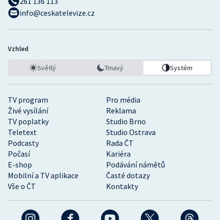
261 136 113
info@ceskatelevize.cz
Vzhled
Světlý
Tmavý
Systém
TV program
Pro média
Živé vysílání
Reklama
TV poplatky
Studio Brno
Teletext
Studio Ostrava
Podcasty
Rada ČT
Počasí
Kariéra
E-shop
Podávání námětů
Mobilní a TV aplikace
Časté dotazy
Vše o ČT
Kontakty