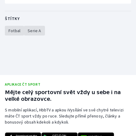
Stolní tenis
Triatlon
ŠTÍTKY
Fotbal
Serie A
Veslování
Vodní slalom
Volejbal
Ostatní
APLIKACE ČT SPORT
Mějte celý sportovní svět vždy u sebe i na
velké obrazovce.
S mobilní aplikací, HbbTV a apkou iVysílání ve své chytré televizi
máte ČT sport vždy po ruce. Sledujte přímé přenosy, články a
bonusový obsah kdekoli a kdykoli.