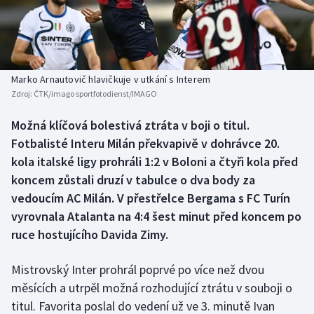
Baseball a softbal
Soutěže
Basketbal
Historické návraty
Biatlon
Aplikace ČT sport
Marko Arnautovič hlavičkuje v utkání s Interem
Zdroj:
ČTK/imago sportfotodienst/IMAGO
Boby a skeleton
AZ kvíz
Možná klíčová bolestivá ztráta v boji o titul.
Fotbalisté Interu Milán překvapivě v dohrávce 20.
Box
kola italské ligy prohráli 1:2 v Boloni a čtyři kola před
Curling
koncem zůstali druzí v tabulce o dva body za
vedoucím AC Milán. V přestřelce Bergama s FC Turín
Dostihy
vyrovnala Atalanta na 4:4 šest minut před koncem po
ruce hostujícího Davida Zimy.
Florbal
Mistrovský Inter prohrál poprvé po více než dvou
Futsal
měsících a utrpěl možná rozhodující ztrátu v souboji o
titul. Favorita poslal do vedení už ve 3. minutě Ivan
Golf