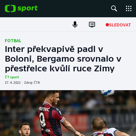
POPULÁRNÍ
SLEDOVAT
Fotbal
FOTBAL
Inter překvapivě padl v
Hokej
Boloni, Bergamo srovnalo v
přestřelce kvůli ruce Zimy
Tenis
ČT sport
Atletika
27. 4. 2022
|
Zdroj:
ČTK
Cyklistika
DALŠÍ SPORTY
Americký fotbal
NEPŘEHLÉDNĚTE