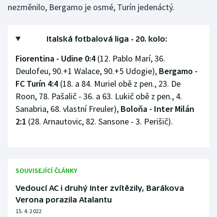
nezměnilo, Bergamo je osmé, Turín jedenáctý.
Olympijské hry
Parasport
Italská fotbalová liga - 20. kolo:
Fiorentina - Udine 0:4
(12. Pablo Marí, 36.
Plavání
Deulofeu, 90.+1 Walace, 90.+5 Udogie),
Bergamo -
FC Turín 4:4
(18. a 84. Muriel obě z pen., 23. De
Plážový volejbal
Roon, 78. Pašalič - 36. a 63. Lukič obě z pen., 4.
Ragby
Sanabria, 68. vlastní Freuler),
Boloňa - Inter Milán
2:1
(28. Arnautovic, 82. Sansone - 3. Perišič).
Rychlobruslení
Rychlostní kanoistika
SOUVISEJÍCÍ ČLÁNKY
Short track
Vedoucí AC i druhý Inter zvítězily, Barákova
Verona porazila Atalantu
Sportovní střelba
15. 4. 2022