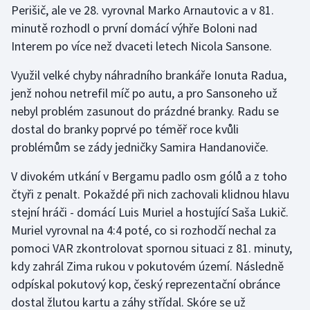
Perišič, ale ve 28. vyrovnal Marko Arnautovic a v 81.
minutě rozhodl o první domácí výhře Boloni nad
Gymnastika
Interem po více než dvaceti letech Nicola Sansone.
Házená
Využil velké chyby náhradního brankáře Ionuta Radua,
jenž nohou netrefil míč po autu, a pro Sansoneho už
Jezdectví
nebyl problém zasunout do prázdné branky. Radu se
dostal do branky poprvé po téměř roce kvůli
Judo
problémům se zády jedničky Samira Handanoviče.
Krasobruslení
V divokém utkání v Bergamu padlo osm gólů a z toho
čtyři z penalt. Pokaždé při nich zachovali klidnou hlavu
Lezení
stejní hráči - domácí Luis Muriel a hostující Saša Lukič.
Muriel vyrovnal na 4:4 poté, co si rozhodčí nechal za
Lyže a snowboard
pomoci VAR zkontrolovat spornou situaci z 81. minuty,
Moderní pětiboj
kdy zahrál Zima rukou v pokutovém území. Následně
odpískal pokutový kop, český reprezentační obránce
Motorsport
dostal žlutou kartu a záhy střídal. Skóre se už