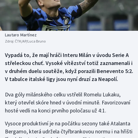
Baseball a softbal
Soutěže
Basketbal
Historické návraty
Biatlon
Aplikace ČT sport
Lautaro Martínez
Zdroj:
ČTK/AP/Luca Bruno
Boby a skeleton
AZ kvíz
Vypadá to, že mají hráči Interu Milán v úvodu Serie A
střeleckou chuť. Vysoké vítězství totiž zaznamenali i
Box
v druhém duelu soutěže, když porazili Benevento 5:2.
Curling
V tabulce italské ligy jsou nyní druzí za Neapolí.
Dostihy
Dva góly milánského celku vstřelil Romelu Lukaku,
který otevřel skóre hned v úvodní minutě. Favorizovaní
Florbal
hosté vedli na konci prvního poločasu už 4:1.
Futsal
Vysoce produktivní je na počátku sezony také Atalanta
Bergamo, která udržela čtyřbrankovou normu i na hřišti
Golf