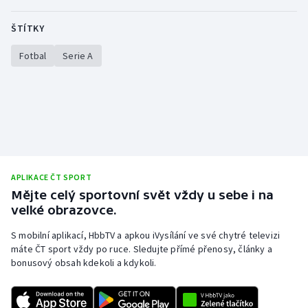
Olympijské hry
ŠTÍTKY
Parasport
Fotbal
Serie A
Plavání
Plážový volejbal
Ragby
APLIKACE ČT SPORT
Rychlobruslení
Mějte celý sportovní svět vždy u sebe i na
velké obrazovce.
Rychlostní kanoistika
S mobilní aplikací, HbbTV a apkou iVysílání ve své chytré televizi
máte ČT sport vždy po ruce. Sledujte přímé přenosy, články a
Short track
bonusový obsah kdekoli a kdykoli.
Sportovní střelba