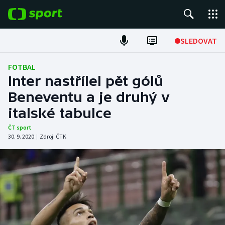
POPULÁRNÍ
SLEDOVAT
Fotbal
FOTBAL
Inter nastřílel pět gólů
Hokej
Beneventu a je druhý v
italské tabulce
Tenis
ČT sport
Atletika
30. 9. 2020
|
Zdroj:
ČTK
Cyklistika
DALŠÍ SPORTY
Americký fotbal
NEPŘEHLÉDNĚTE