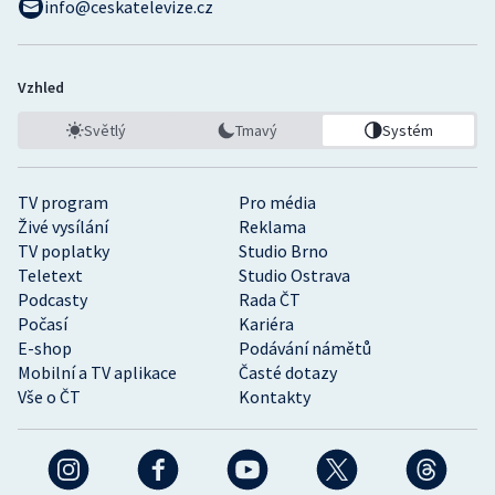
info@ceskatelevize.cz
Vzhled
Světlý
Tmavý
Systém
TV program
Pro média
Živé vysílání
Reklama
TV poplatky
Studio Brno
Teletext
Studio Ostrava
Podcasty
Rada ČT
Počasí
Kariéra
E-shop
Podávání námětů
Mobilní a TV aplikace
Časté dotazy
Vše o ČT
Kontakty