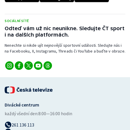
Stolní tenis
Triatlon
SOCIÁLNÍ SÍTĚ
Odteď vám už nic neunikne. Sledujte ČT sport
Veslování
i na dalších platformách.
Nenechte si nikde ujít nejnovější sportovní události. Sledujte nás i
Vodní slalom
na Facebooku, X, Instagramu, Threads či YouTube a buďte v obraze.
Volejbal
Ostatní
Divácké centrum
každý všední den:
8:00—16:00 hodin
261 136 113