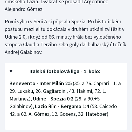
římského Lazia. Dvakrát se prosadil Argentinec
Alejandro Gómez.
Gymnastika
První výhru v Serii A si připsala Spezia. Po historickém
Házená
postupu mezi elitu dokázala v druhém utkání zvítězit v
Udine 2:0, i když od 66. minuty hrála bez vyloučeného
Jezdectví
stopera Claudia Terziho. Oba góly dal bulharský útočník
Andrej Galabinov.
Judo
Krasobruslení
Italská fotbalová liga - 1. kolo:
Benevento - Inter Milán 2:5
(35. a 76. Caprari - 1. a
Lezení
29. Lukaku, 26. Gagliardini, 43. Hakimí, 72. L.
Martínez),
Udine - Spezia 0:2
(29. a 90.+5
Lyže a snowboard
Galabinov),
Lazio Řím - Bergamo 1:4
(58. Caicedo -
Moderní pětiboj
42. a 62. A. Gómez, 12. Gosens, 32. Hateboer).
Motorsport