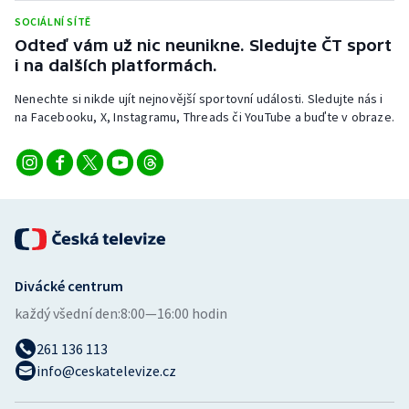
Stolní tenis
SOCIÁLNÍ SÍTĚ
Odteď vám už nic neunikne. Sledujte ČT sport
Triatlon
i na dalších platformách.
Nenechte si nikde ujít nejnovější sportovní události. Sledujte nás i
Veslování
na Facebooku, X, Instagramu, Threads či YouTube a buďte v obraze.
Vodní slalom
Volejbal
Ostatní
Divácké centrum
každý všední den:
8:00—16:00 hodin
261 136 113
info@ceskatelevize.cz