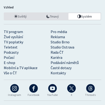
Vzhled
Světlý
Tmavý
Systém
TV program
Pro média
Živé vysílání
Reklama
TV poplatky
Studio Brno
Teletext
Studio Ostrava
Podcasty
Rada ČT
Počasí
Kariéra
E-shop
Podávání námětů
Mobilní a TV aplikace
Časté dotazy
Vše o ČT
Kontakty
Instagram
Facebook
YouTube
X
Threads