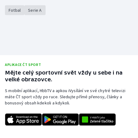
Olympijské hry
Fotbal
Serie A
Parasport
Plavání
Plážový volejbal
APLIKACE ČT SPORT
Ragby
Mějte celý sportovní svět vždy u sebe i na
velké obrazovce.
Rychlobruslení
S mobilní aplikací, HbbTV a apkou iVysílání ve své chytré televizi
máte ČT sport vždy po ruce. Sledujte přímé přenosy, články a
Rychlostní kanoistika
bonusový obsah kdekoli a kdykoli.
Short track
Sportovní střelba