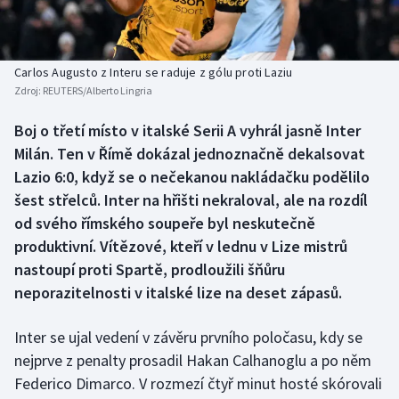
Baseball a softbal
Soutěže
Basketbal
Historické návraty
Carlos Augusto z Interu se raduje z gólu proti Laziu
Zdroj:
REUTERS/Alberto Lingria
Biatlon
Aplikace ČT sport
Boj o třetí místo v italské Serii A vyhrál jasně Inter
Boby a skeleton
AZ kvíz
Milán. Ten v Římě dokázal jednoznačně dekalsovat
Lazio 6:0, když se o nečekanou nakládačku podělilo
Box
šest střelců. Inter na hřišti nekraloval, ale na rozdíl
od svého římského soupeře byl neskutečně
Curling
produktivní. Vítězové, kteří v lednu v Lize mistrů
nastoupí proti Spartě, prodloužili šňůru
Dostihy
neporazitelnosti v italské lize na deset zápasů.
Florbal
Inter se ujal vedení v závěru prvního poločasu, kdy se
Futsal
nejprve z penalty prosadil Hakan Calhanoglu a po něm
Federico Dimarco. V rozmezí čtyř minut hosté skórovali
Golf