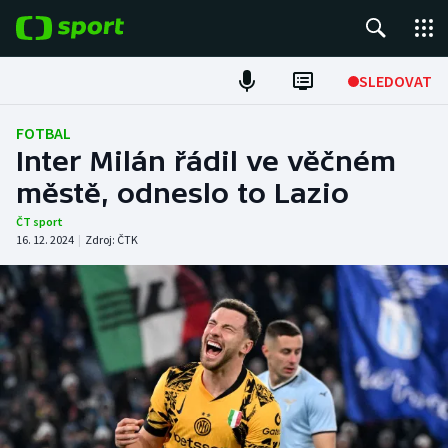
POPULÁRNÍ
SLEDOVAT
Fotbal
FOTBAL
Inter Milán řádil ve věčném
Hokej
městě, odneslo to Lazio
Tenis
ČT sport
16. 12. 2024
|
Zdroj:
ČTK
Atletika
Cyklistika
DALŠÍ SPORTY
Americký fotbal
NEPŘEHLÉDNĚTE