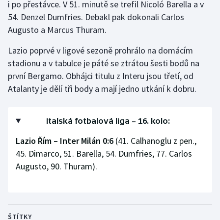
i po přestávce. V 51. minutě se trefil Nicoló Barella a v
54. Denzel Dumfries. Debakl pak dokonali Carlos
Gymnastika
Augusto a Marcus Thuram.
Házená
Lazio poprvé v ligové sezoně prohrálo na domácím
stadionu a v tabulce je páté se ztrátou šesti bodů na
Jezdectví
první Bergamo. Obhájci titulu z Interu jsou třetí, od
Atalanty je dělí tři body a mají jedno utkání k dobru.
Judo
Krasobruslení
Italská fotbalová liga – 16. kolo:
Lazio Řím – Inter Milán 0:6
(41. Calhanoglu z pen.,
Lezení
45. Dimarco, 51. Barella, 54. Dumfries, 77. Carlos
Lyže a snowboard
Augusto, 90. Thuram).
Moderní pětiboj
Motorsport
ŠTÍTKY