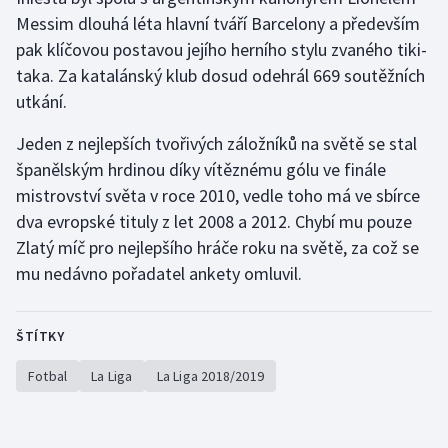
Stolní tenis
Messim dlouhá léta hlavní tváří Barcelony a především
pak klíčovou postavou jejího herního stylu zvaného tiki-
Triatlon
taka. Za katalánský klub dosud odehrál 669 soutěžních
utkání.
Veslování
Jeden z nejlepších tvořivých záložníků na světě se stal
Vodní slalom
španělským hrdinou díky vítěznému gólu ve finále
mistrovství světa v roce 2010, vedle toho má ve sbírce
Volejbal
dva evropské tituly z let 2008 a 2012. Chybí mu pouze
Zlatý míč pro nejlepšího hráče roku na světě, za což se
Ostatní
mu nedávno pořadatel ankety omluvil.
ŠTÍTKY
Fotbal
La Liga
La Liga 2018/2019