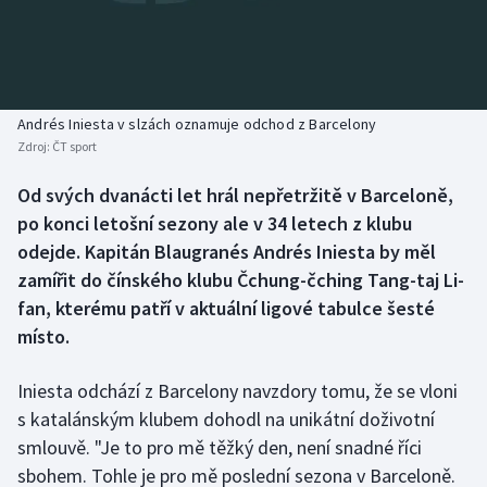
Baseball a softbal
Soutěže
Basketbal
Historické návraty
Biatlon
Aplikace ČT sport
Andrés Iniesta v slzách oznamuje odchod z Barcelony
Zdroj:
ČT sport
Boby a skeleton
AZ kvíz
Od svých dvanácti let hrál nepřetržitě v Barceloně,
po konci letošní sezony ale v 34 letech z klubu
Box
odejde. Kapitán Blaugranés Andrés Iniesta by měl
Curling
zamířit do čínského klubu Čchung-čching Tang-taj Li-
fan, kterému patří v aktuální ligové tabulce šesté
Dostihy
místo.
Florbal
Iniesta odchází z Barcelony navzdory tomu, že se vloni
s katalánským klubem dohodl na unikátní doživotní
Futsal
smlouvě. "Je to pro mě těžký den, není snadné říci
sbohem. Tohle je pro mě poslední sezona v Barceloně.
Golf