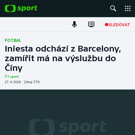
POPULÁRNÍ
SLEDOVAT
Fotbal
FOTBAL
Iniesta odchází z Barcelony,
Hokej
zamířit má na výslužbu do
Číny
Tenis
ČT sport
Atletika
27. 4. 2018
|
Zdroj:
ČTK
Cyklistika
DALŠÍ SPORTY
Americký fotbal
NEPŘEHLÉDNĚTE