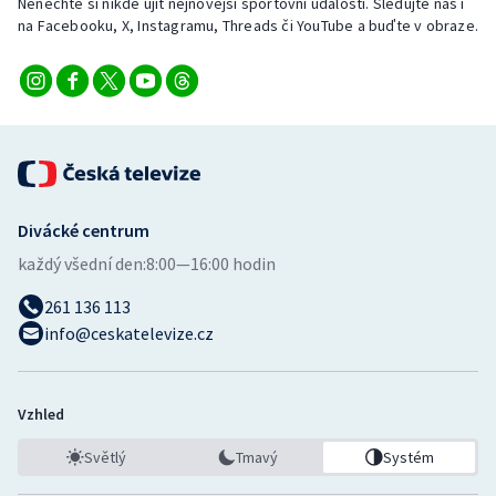
Nenechte si nikde ujít nejnovější sportovní události. Sledujte nás i
na Facebooku, X, Instagramu, Threads či YouTube a buďte v obraze.
Divácké centrum
každý všední den:
8:00—16:00 hodin
261 136 113
info@ceskatelevize.cz
Vzhled
Světlý
Tmavý
Systém