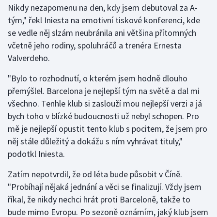
Nikdy nezapomenu na den, kdy jsem debutoval za A-
tým," řekl Iniesta na emotivní tiskové konferenci, kde
Gymnastika
se vedle něj slzám neubránila ani většina přítomných
včetně jeho rodiny, spoluhráčů a trenéra Ernesta
Házená
Valverdeho.
Jezdectví
"Bylo to rozhodnutí, o kterém jsem hodně dlouho
přemýšlel. Barcelona je nejlepší tým na světě a dal mi
Judo
všechno. Tenhle klub si zaslouží mou nejlepší verzi a já
bych toho v blízké budoucnosti už nebyl schopen. Pro
Krasobruslení
mě je nejlepší opustit tento klub s pocitem, že jsem pro
Lezení
něj stále důležitý a dokážu s ním vyhrávat tituly,"
podotkl Iniesta.
Lyže a snowboard
Zatím nepotvrdil, že od léta bude působit v Číně.
Moderní pětiboj
"Probíhají nějaká jednání a věci se finalizují. Vždy jsem
říkal, že nikdy nechci hrát proti Barceloně, takže to
Motorsport
bude mimo Evropu. Po sezoně oznámím, jaký klub jsem