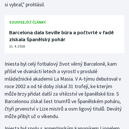
si vybral," prohlásil.
Olympijské hry
SOUVISEJÍCÍ ČLÁNKY
Parasport
Barcelona dala Seville búra a počtvrté v řadě
Plavání
získala Španělský pohár
21. 4. 2018
Plážový volejbal
Iniesta byl celý fotbalový život věrný Barceloně, kam
Ragby
přišel ve dvanácti letech a vyrostl v proslulé
Rychlobruslení
mládežnické akademii La Masia. V A-týmu debutoval v
roce 2002 a od té doby získal 31 trofejí, ke kterým
Rychlostní kanoistika
může brzy přidat další za vítězství ve španělské lize. S
Barcelonou získal šest triumfů ve Španělském poháru,
Short track
čtyři prvenství v Lize mistrů a osm ligový titulů. Devátý
může přibýt už o víkendu.
Sportovní střelba
Iniesta byl spolu s argentinským kanonýrem Lionelem