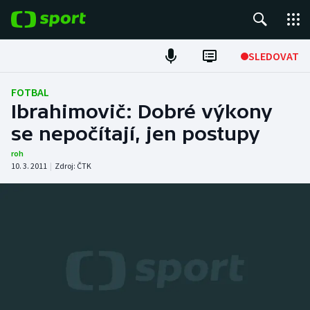
POPULÁRNÍ
SLEDOVAT
Fotbal
FOTBAL
Ibrahimovič: Dobré výkony
Hokej
se nepočítají, jen postupy
Tenis
roh
10. 3. 2011
|
Zdroj:
ČTK
Atletika
Cyklistika
DALŠÍ SPORTY
Americký fotbal
NEPŘEHLÉDNĚTE