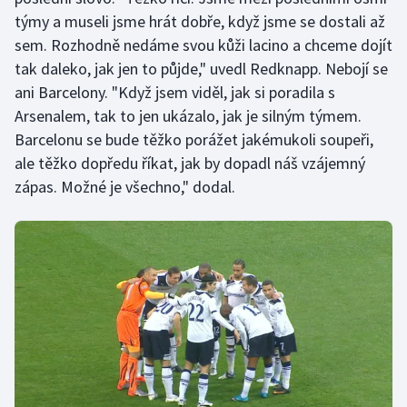
Stolní tenis
týmy a museli jsme hrát dobře, když jsme se dostali až
sem. Rozhodně nedáme svou kůži lacino a chceme dojít
Triatlon
tak daleko, jak jen to půjde," uvedl Redknapp. Nebojí se
ani Barcelony. "Když jsem viděl, jak si poradila s
Veslování
Arsenalem, tak to jen ukázalo, jak je silným týmem.
Barcelonu se bude těžko porážet jakémukoli soupeři,
Vodní slalom
ale těžko dopředu říkat, jak by dopadl náš vzájemný
zápas. Možné je všechno," dodal.
Volejbal
Ostatní