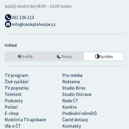
každý všední den:
8:00—16:00 hodin
261 136 113
info@ceskatelevize.cz
Vzhled
Světlý
Tmavý
Systém
TV program
Pro média
Živé vysílání
Reklama
TV poplatky
Studio Brno
Teletext
Studio Ostrava
Podcasty
Rada ČT
Počasí
Kariéra
E-shop
Podávání námětů
Mobilní a TV aplikace
Časté dotazy
Vše o ČT
Kontakty