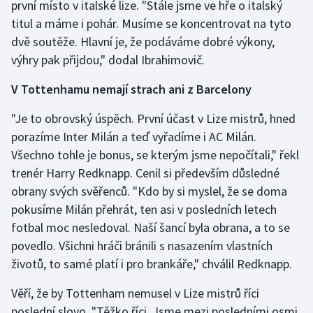
první místo v italské lize. "Stále jsme ve hře o italský
Olympijské hry
titul a máme i pohár. Musíme se koncentrovat na tyto
dvě soutěže. Hlavní je, že podáváme dobré výkony,
Parasport
výhry pak přijdou," dodal Ibrahimovič.
V Tottenhamu nemají strach ani z Barcelony
Plavání
"Je to obrovský úspěch. První účast v Lize mistrů, hned
Plážový volejbal
porazíme Inter Milán a teď vyřadíme i AC Milán.
Všechno tohle je bonus, se kterým jsme nepočítali," řekl
Ragby
trenér Harry Redknapp. Cenil si především důsledné
Rychlobruslení
obrany svých svěřenců. "Kdo by si myslel, že se doma
pokusíme Milán přehrát, ten asi v posledních letech
Rychlostní kanoistika
fotbal moc nesledoval. Naší šancí byla obrana, a to se
povedlo. Všichni hráči bránili s nasazením vlastních
Short track
životů, to samé platí i pro brankáře," chválil Redknapp.
Sportovní střelba
Věří, že by Tottenham nemusel v Lize mistrů říci
poslední slovo. "Těžko říci. Jsme mezi posledními osmi