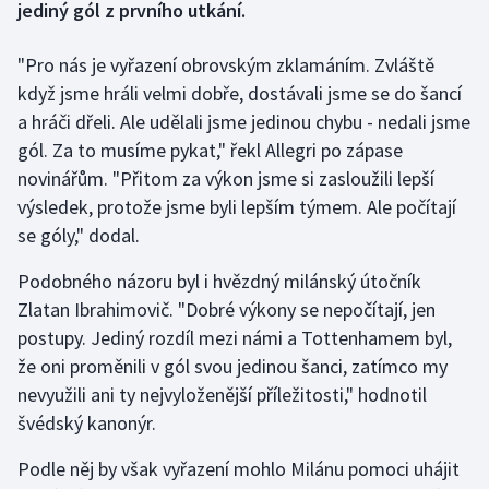
jediný gól z prvního utkání.
Gymnastika
"Pro nás je vyřazení obrovským zklamáním. Zvláště
když jsme hráli velmi dobře, dostávali jsme se do šancí
Házená
a hráči dřeli. Ale udělali jsme jedinou chybu - nedali jsme
gól. Za to musíme pykat," řekl Allegri po zápase
Jezdectví
novinářům. "Přitom za výkon jsme si zasloužili lepší
výsledek, protože jsme byli lepším týmem. Ale počítají
Judo
se góly," dodal.
Krasobruslení
Podobného názoru byl i hvězdný milánský útočník
Zlatan Ibrahimovič. "Dobré výkony se nepočítají, jen
Lezení
postupy. Jediný rozdíl mezi námi a Tottenhamem byl,
že oni proměnili v gól svou jedinou šanci, zatímco my
Lyže a snowboard
nevyužili ani ty nejvyloženější příležitosti," hodnotil
Moderní pětiboj
švédský kanonýr.
Podle něj by však vyřazení mohlo Milánu pomoci uhájit
Motorsport