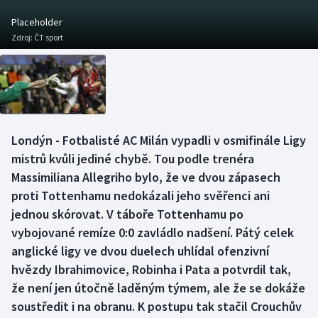
Baseball a softbal
Soutěže
Placeholder
Zdroj:
ČT sport
Basketbal
Historické návraty
Biatlon
Aplikace ČT sport
Boby a skeleton
AZ kvíz
Londýn - Fotbalisté AC Milán vypadli v osmifinále Ligy
Box
mistrů kvůli jediné chybě. Tou podle trenéra
Massimiliana Allegriho bylo, že ve dvou zápasech
Curling
proti Tottenhamu nedokázali jeho svěřenci ani
jednou skórovat. V táboře Tottenhamu po
Dostihy
vybojované remíze 0:0 zavládlo nadšení. Pátý celek
Florbal
anglické ligy ve dvou duelech uhlídal ofenzivní
hvězdy Ibrahimovice, Robinha i Pata a potvrdil tak,
Futsal
že není jen útočně laděným týmem, ale že se dokáže
soustředit i na obranu. K postupu tak stačil Crouchův
Golf