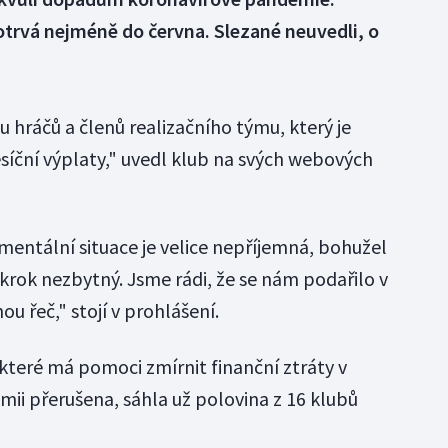
otrvá nejméně do června. Slezané neuvedli, o
 hráčů a členů realizačního týmu, který je
měsíční výplaty," uvedl klub na svých webových
entální situace je velice nepříjemná, bohužel
ý krok nezbytný. Jsme rádi, že se nám podařilo v
ou řeč," stojí v prohlášení.
které má pomoci zmírnit finanční ztráty v
emii přerušena, sáhla už polovina z 16 klubů