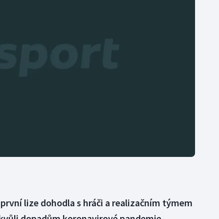
Moderní pětiboj
Triatlon
Motorsport
Veslování
Olympijské hry
Vodní slalom
Parasport
Volejbal
Plavání
Ostatní
Plážový volejbal
 první lize dohodla s hráči a realizačním týmem
kvůli dopadům koronavirové pandemie.