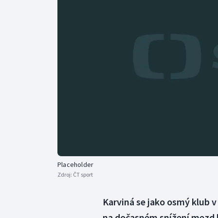
Curling
Dostihy
Florbal
Futsal
Golf
Gymnastika
Placeholder
Zdroj:
ČT sport
Karviná se jako osmý klub v
na dočasném snížení mezd 