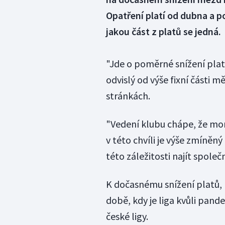
Opatření platí od dubna a p
jakou část z platů se jedná.
"Jde o poměrné snížení platu
odvislý od výše fixní části 
stránkách.
"Vedení klubu chápe, že mom
v této chvíli je výše zmíněn
této záležitosti najít společn
K dočasnému snížení platů, 
době, kdy je liga kvůli pand
české ligy.