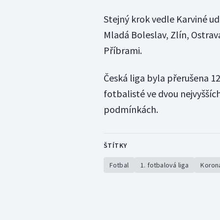
Stejný krok vedle Karviné u
Mladá Boleslav, Zlín, Ostra
Příbrami.
Česká liga byla přerušena 12
fotbalisté ve dvou nejvyššíc
podmínkách.
ŠTÍTKY
Fotbal
1. fotbalová liga
Koron