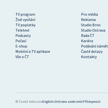
TV program
Pro média
Živé vysílání
Reklama
TV poplatky
Studio Brno
Teletext
Studio Ostrava
Podcasty
Rada ČT
Počasí
Kariéra
E-shop
Podávání námět
Mobilní a TV aplikace
Časté dotazy
Vše o ČT
Kontakty
•
•
•
© Česká televize
English
Ochrana soukromí
Přístupnost