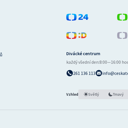
Divácké centrum
ů
každý všední den:
8:00—16:00 ho
261 136 113
info@ceskate
Vzhled
Světlý
Tmavý