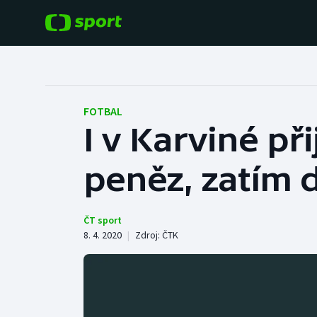
POPULÁRNÍ
DALŠÍ SPORTY
Fotbal
Americký fotbal
FOTBAL
I v Karviné při
Hokej
Baseball a softbal
peněz, zatím 
Tenis
Basketbal
Atletika
Biatlon
ČT sport
8. 4. 2020
|
Zdroj:
ČTK
Cyklistika
Boby a skeleton
Box