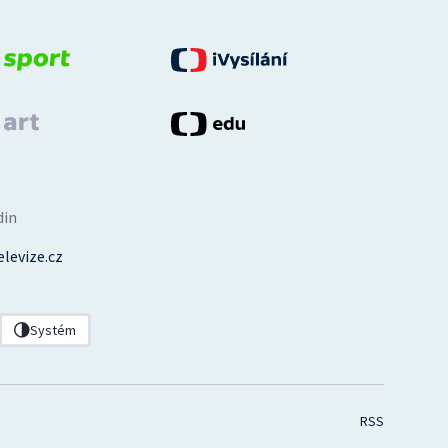
din
levize.cz
Systém
RSS