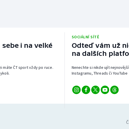
SOCIÁLNÍ SÍTĚ
 sebe i na velké
Odteď vám už nic
na dalších platf
izi máte ČT sport vždy po ruce.
Nenechte si nikde ujít nejnovější
ykoli.
Instagramu, Threads či YouTube 
Č