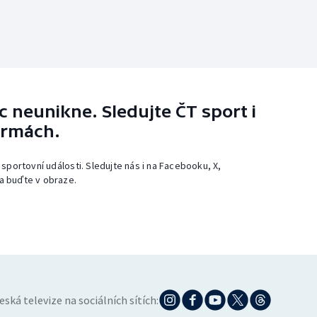
 neunikne. Sledujte ČT sport i
ormách.
 sportovní události. Sledujte nás i na Facebooku, X,
a buďte v obraze.
eská televize na sociálních sítích: