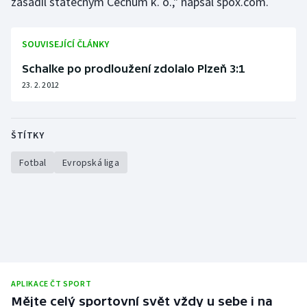
zasadil statečným Čechům k. o.," napsal spox.com.
SOUVISEJÍCÍ ČLÁNKY
Schalke po prodloužení zdolalo Plzeň 3:1
23. 2. 2012
ŠTÍTKY
Fotbal
Evropská liga
APLIKACE ČT SPORT
Mějte celý sportovní svět vždy u sebe i na