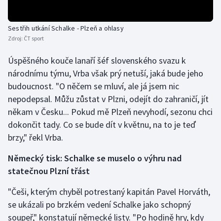
Sestřih utkání Schalke - Plzeň a ohlasy
Zdroj:
ČT sport
Úspěšného kouče lanaří šéf slovenského svazu k
národnímu týmu, Vrba však prý netuší, jaká bude jeho
budoucnost. "O něčem se mluví, ale já jsem nic
nepodepsal. Můžu zůstat v Plzni, odejít do zahraničí, jít
někam v Česku... Pokud mě Plzeň nevyhodí, sezonu chci
dokončit tady. Co se bude dít v květnu, na to je teď
brzy," řekl Vrba.
Německý tisk: Schalke se muselo o výhru nad
statečnou Plzní třást
"Češi, kterým chyběl potrestaný kapitán Pavel Horváth,
se ukázali po brzkém vedení Schalke jako schopný
soupeř," konstatují německé listy. "Po hodině hry, kdy