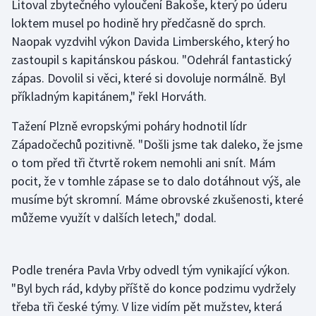
Litoval zbytečného vyloučení Bakoše, který po úderu
Stolní tenis
loktem musel po hodině hry předčasně do sprch.
Naopak vyzdvihl výkon Davida Limberského, který ho
Triatlon
zastoupil s kapitánskou páskou. "Odehrál fantastický
zápas. Dovolil si věci, které si dovoluje normálně. Byl
Veslování
příkladným kapitánem," řekl Horváth.
Vodní slalom
Tažení Plzně evropskými poháry hodnotil lídr
Západočechů pozitivně. "Došli jsme tak daleko, že jsme
Volejbal
o tom před tři čtvrtě rokem nemohli ani snít. Mám
Ostatní
pocit, že v tomhle zápase se to dalo dotáhnout výš, ale
musíme být skromní. Máme obrovské zkušenosti, které
můžeme využít v dalších letech," dodal.
Podle trenéra Pavla Vrby odvedl tým vynikající výkon.
"Byl bych rád, kdyby příště do konce podzimu vydržely
třeba tři české týmy. V lize vidím pět mužstev, která