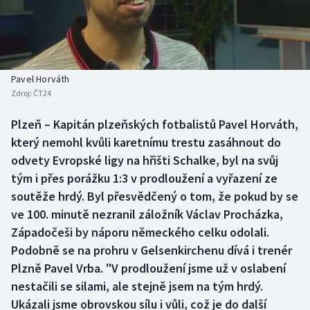
Baseball a softbal
Soutěže
Basketbal
Historické návraty
Biatlon
Aplikace ČT sport
Pavel Horváth
Zdroj:
ČT24
Boby a skeleton
AZ kvíz
Plzeň – Kapitán plzeňských fotbalistů Pavel Horváth,
který nemohl kvůli karetnímu trestu zasáhnout do
Box
odvety Evropské ligy na hřišti Schalke, byl na svůj
Curling
tým i přes porážku 1:3 v prodloužení a vyřazení ze
soutěže hrdý. Byl přesvědčený o tom, že pokud by se
Dostihy
ve 100. minutě nezranil záložník Václav Procházka,
Západočeši by náporu německého celku odolali.
Florbal
Podobně se na prohru v Gelsenkirchenu dívá i trenér
Plzně Pavel Vrba. "V prodloužení jsme už v oslabení
Futsal
nestačili se silami, ale stejně jsem na tým hrdý.
Ukázali jsme obrovskou sílu i vůli, což je do další
Golf