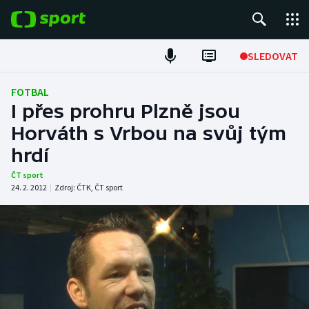
POPULÁRNÍ
SLEDOVAT
Fotbal
FOTBAL
I přes prohru Plzně jsou
Hokej
Horváth s Vrbou na svůj tým
hrdí
Tenis
ČT sport
Atletika
24. 2. 2012
|
Zdroj:
ČTK
,
ČT sport
Cyklistika
DALŠÍ SPORTY
Americký fotbal
NEPŘEHLÉDNĚTE