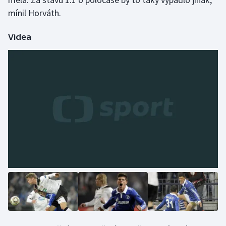
mínil Horváth.
Olympijské hry
Videa
Parasport
Plavání
Plážový volejbal
Ragby
Rychlobruslení
Rychlostní kanoistika
Short track
Sportovní střelba