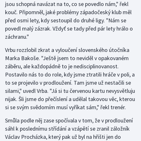
jsou schopná navázat na to, co se povedlo nám," řekl
kouč. Připomněl, jaké problémy západočeský klub měl
před osmi lety, kdy sestoupil do druhé ligy. "Nám se
povedl malý zázrak. Vždyť se tady před pár lety hrálo o
záchranu."
Vrbu rozzlobil zkrat a vyloučení slovenského útočníka
Marka Bakoše. "Ještě jsem to neviděl v opakovaném
záběru, ale každopádně to je nedisciplinovanost.
Postavilo nás to do role, kdy jsme ztratili hráče v poli, a
to se projevilo v prodloužení. Tam jsme už nestačili se
silami," uvedl Vrba. "Já si tu červenou kartu nevysvětluju
nijak. Šli jsme do přečíslení a udělal takovou věc, kterou
si se svým svědomím musí vyříkat sám," řekl trenér.
Smůla podle něj zase spočívala v tom, že v prodloužení
sáhl k poslednímu střídání a vzápětí se zranil záložník
Václav Procházka, který pak už byl na hřišti jen do