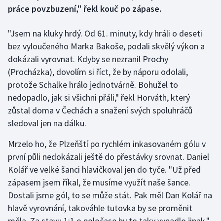
práce povzbuzení," řekl kouč po zápase.
Gymnastika
"Jsem na kluky hrdý. Od 61. minuty, kdy hráli o deseti
bez vyloučeného Marka Bakoše, podali skvělý výkon a
Házená
dokázali vyrovnat. Kdyby se nezranil Prochy
Jezdectví
(Procházka), dovolím si říct, že by náporu odolali,
protože Schalke hrálo jednotvárně. Bohužel to
Judo
nedopadlo, jak si všichni přáli," řekl Horváth, který
zůstal doma v Čechách a snažení svých spoluhráčů
Krasobruslení
sledoval jen na dálku.
Lezení
Mrzelo ho, že Plzeňští po rychlém inkasovaném gólu v
první půli nedokázali ještě do přestávky srovnat. Daniel
Lyže a snowboard
Kolář ve velké šanci hlavičkoval jen do tyče. "Už před
zápasem jsem říkal, že musíme využít naše šance.
Moderní pětiboj
Dostali jsme gól, to se může stát. Pak měl Dan Kolář na
hlavě vyrovnání, takováhle tutovka by se proměnit
Motorsport
měla. Za stavu 1:1 o poločase by to taky vypadlo jinak,"