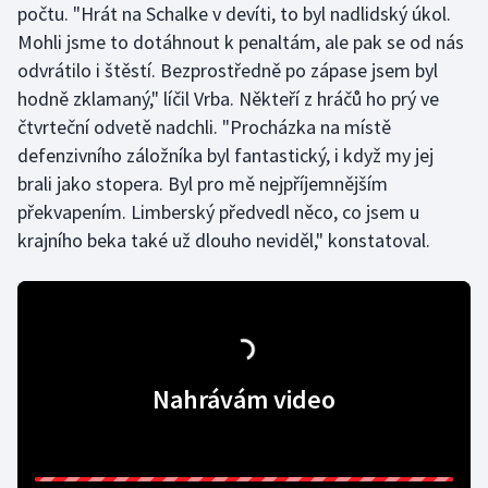
počtu. "Hrát na Schalke v devíti, to byl nadlidský úkol.
Mohli jsme to dotáhnout k penaltám, ale pak se od nás
odvrátilo i štěstí. Bezprostředně po zápase jsem byl
hodně zklamaný," líčil Vrba. Někteří z hráčů ho prý ve
čtvrteční odvetě nadchli. "Procházka na místě
defenzivního záložníka byl fantastický, i když my jej
brali jako stopera. Byl pro mě nejpříjemnějším
překvapením. Limberský předvedl něco, co jsem u
krajního beka také už dlouho neviděl," konstatoval.
Nahrávám video