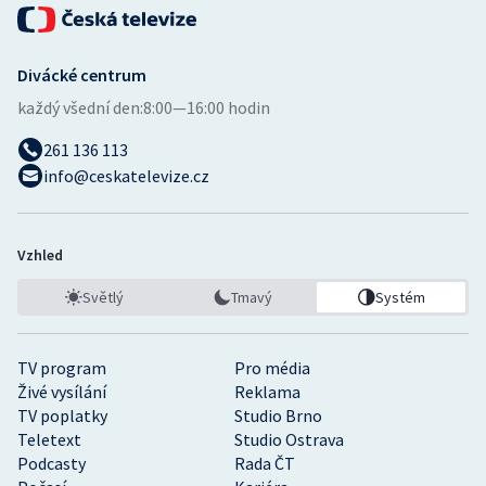
Divácké centrum
každý všední den:
8:00—16:00 hodin
261 136 113
info@ceskatelevize.cz
Vzhled
Světlý
Tmavý
Systém
TV program
Pro média
Živé vysílání
Reklama
TV poplatky
Studio Brno
Teletext
Studio Ostrava
Podcasty
Rada ČT