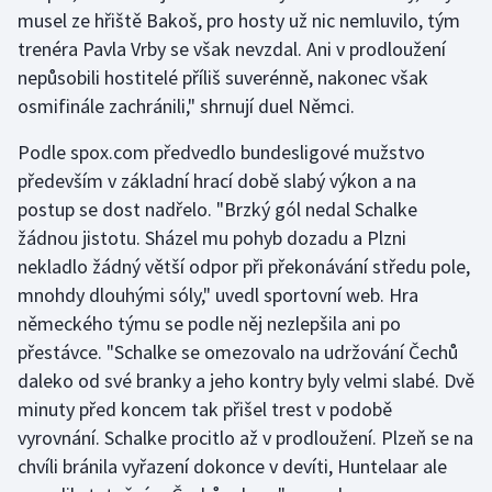
musel ze hřiště Bakoš, pro hosty už nic nemluvilo, tým
trenéra Pavla Vrby se však nevzdal. Ani v prodloužení
nepůsobili hostitelé příliš suverénně, nakonec však
osmifinále zachránili," shrnují duel Němci.
Podle spox.com předvedlo bundesligové mužstvo
především v základní hrací době slabý výkon a na
postup se dost nadřelo. "Brzký gól nedal Schalke
žádnou jistotu. Sházel mu pohyb dozadu a Plzni
nekladlo žádný větší odpor při překonávání středu pole,
mnohdy dlouhými sóly," uvedl sportovní web. Hra
německého týmu se podle něj nezlepšila ani po
přestávce. "Schalke se omezovalo na udržování Čechů
daleko od své branky a jeho kontry byly velmi slabé. Dvě
minuty před koncem tak přišel trest v podobě
vyrovnání. Schalke procitlo až v prodloužení. Plzeň se na
chvíli bránila vyřazení dokonce v devíti, Huntelaar ale