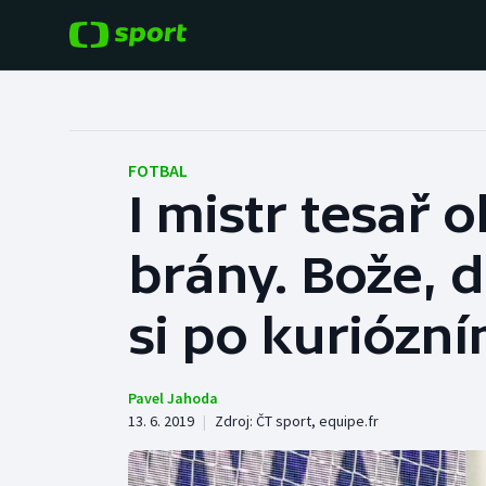
POPULÁRNÍ
DALŠÍ SPORTY
Fotbal
Americký fotbal
FOTBAL
I mistr tesař 
Hokej
Baseball a softbal
brány. Bože, 
Tenis
Basketbal
Atletika
si po kuriózn
Biatlon
Cyklistika
Boby a skeleton
Pavel Jahoda
13. 6. 2019
|
Zdroj:
ČT sport
,
equipe.fr
Box