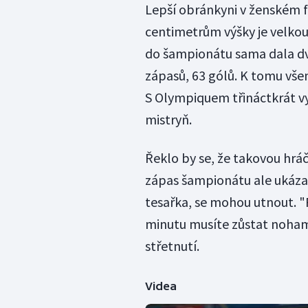
Lepší obránkyni v ženském f
centimetrům výšky je velkou 
do šampionátu sama dala dvě
zápasů, 63 gólů. K tomu všem
S Olympiquem třináctkrát vyh
mistryň.
Řeklo by se, že takovou hrá
zápas šampionátu ale ukázal,
tesařka, se mohou utnout. 
minutu musíte zůstat noham
střetnutí.
Videa