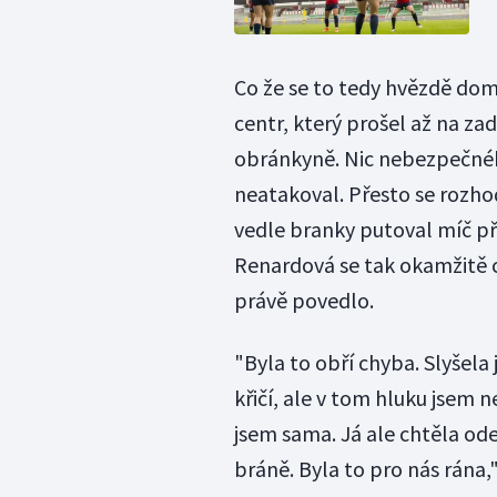
Co že se to tedy hvězdě dom
centr, který prošel až na za
obránkyně. Nic nebezpečnéh
neatakoval. Přesto se rozhod
vedle branky putoval míč pří
Renardová se tak okamžitě ch
právě povedlo.
"Byla to obří chyba. Slyšel
křičí, ale v tom hluku jsem ne
jsem sama. Já ale chtěla ode
bráně. Byla to pro nás rána,