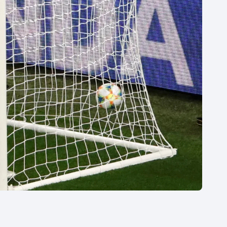
Moderní pětiboj
Triatlon
Motorsport
Veslování
Olympijské hry
Vodní slalom
Parasport
Volejbal
Plavání
Ostatní
Plážový volejbal