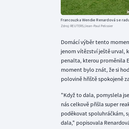
Francouzka Wendie Renardová se radu
Zdroj:
REUTERS/Jean-Paul Pelissier
Domácí výběr tento moment a
jenom vítězství ještě urval,
penalta, kterou proměnila 
moment bylo znát, že si hodn
polovině hřiště spokojeně 
"Když to dala, pomyslela jse
nás celkově přišla super rea
poděkovat spoluhráčkám, sp
dala," popisovala Renardová