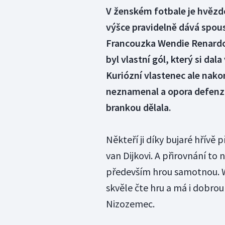
V ženském fotbale je hvězdo
výšce pravidelně dává spoust
Francouzka Wendie Renardo
byl vlastní gól, který si dal
Kuriózní vlastenec ale nakon
neznamenal a opora defenziv
brankou dělala.
Někteří ji díky bujaré hřívě 
van Dijkovi. A přirovnání to 
především hrou samotnou. W
skvěle čte hru a má i dobrou
Nizozemec.