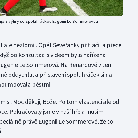
je z výhry se spoluhráčkou Eugénií Le Sommerovou
le nezlomil. Opět Seveřanky přitlačil a přece
 když po konzultaci s videem byla nařízena
Eugenie Le Sommerová. Na Renardové v ten
ě oddychla, a při slavení spoluhráček si na
zapumpovala pěstmi.
m si: Moc děkuji, Bože. Po tom vlastenci ale od
kce. Pokračovaly jsme v naší hře a musím
eciálně právě Eugenii Le Sommerové, že to
.