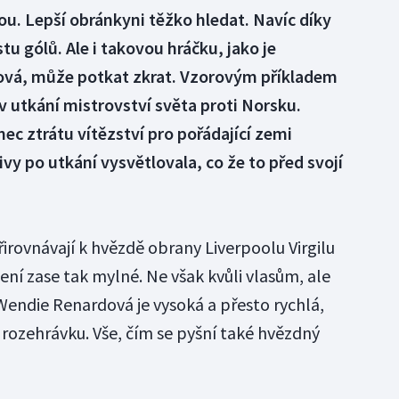
u. Lepší obránkyni těžko hledat. Navíc díky
u gólů. Ale i takovou hráčku, jako je
vá, může potkat zkrat. Vzorovým příkladem
a v utkání mistrovství světa proti Norsku.
ec ztrátu vítězství pro pořádající zemi
y po utkání vysvětlovala, co že to před svojí
přirovnávají k hvězdě obrany Liverpoolu Virgilu
není zase tak mylné. Ne však kvůli vlasům, ale
endie Renardová je vysoká a přesto rychlá,
 rozehrávku. Vše, čím se pyšní také hvězdný