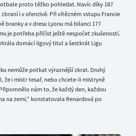
otbale proto těžko pohledat. Navíc díky 187
zbraní i v ofenzivě. Při vítězném vstupu Francie
 branky a v dresu Lyonu má bilanci 177
u je potřeba přičíst ještě nespočet zkušeností.
rála domácí ligový titul a šestkrát Ligu
čku nemůže potkat výraznější zkrat. Druhý
 že i mistr tesař, nebo chcete-li mistryně
"Připomnělo nám to, že každý den, každou
a na zemi," konstatovala Renardová po