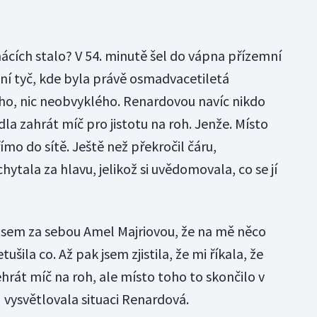
ácích stalo? V 54. minutě šel do vápna přízemní
dní tyč, kde byla právě osmadvacetiletá
o, nic neobvyklého. Renardovou navíc nikdo
la zahrát míč pro jistotu na roh. Jenže. Místo
mo do sítě. Ještě než překročil čáru,
ytala za hlavu, jelikož si uvědomovala, co se jí
a jsem za sebou Amel Majriovou, že na mě něco
tušila co. Až pak jsem zjistila, že mi říkala, že
hrát míč na roh, ale místo toho to skončilo v
" vysvětlovala situaci Renardová.