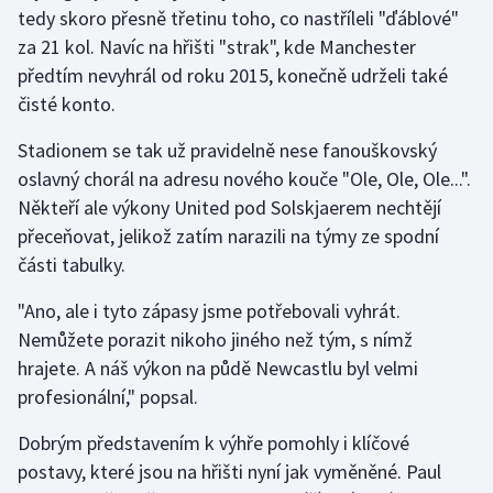
Stolní tenis
tedy skoro přesně třetinu toho, co nastříleli "ďáblové"
za 21 kol. Navíc na hřišti "strak", kde Manchester
Triatlon
předtím nevyhrál od roku 2015, konečně udrželi také
čisté konto.
Veslování
Stadionem se tak už pravidelně nese fanouškovský
Vodní slalom
oslavný chorál na adresu nového kouče "Ole, Ole, Ole...".
Někteří ale výkony United pod Solskjaerem nechtějí
Volejbal
přeceňovat, jelikož zatím narazili na týmy ze spodní
části tabulky.
Ostatní
"Ano, ale i tyto zápasy jsme potřebovali vyhrát.
Nemůžete porazit nikoho jiného než tým, s nímž
hrajete. A náš výkon na půdě Newcastlu byl velmi
profesionální," popsal.
Dobrým představením k výhře pomohly i klíčové
postavy, které jsou na hřišti nyní jak vyměněné. Paul