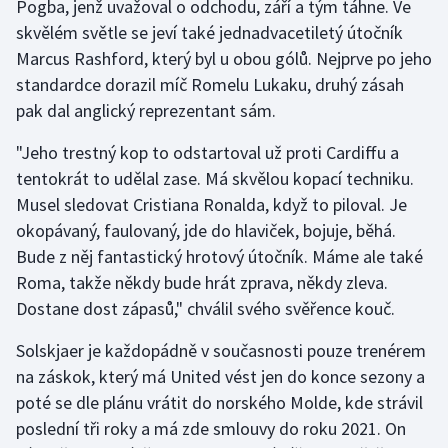
Pogba, jenž uvažoval o odchodu, září a tým táhne. Ve
skvělém světle se jeví také jednadvacetiletý útočník
Marcus Rashford, který byl u obou gólů. Nejprve po jeho
standardce dorazil míč Romelu Lukaku, druhý zásah
pak dal anglický reprezentant sám.
"Jeho trestný kop to odstartoval už proti Cardiffu a
tentokrát to udělal zase. Má skvělou kopací techniku.
Musel sledovat Cristiana Ronalda, když to piloval. Je
okopávaný, faulovaný, jde do hlaviček, bojuje, běhá.
Bude z něj fantastický hrotový útočník. Máme ale také
Roma, takže někdy bude hrát zprava, někdy zleva.
Dostane dost zápasů," chválil svého svěřence kouč.
Solskjaer je každopádně v současnosti pouze trenérem
na záskok, který má United vést jen do konce sezony a
poté se dle plánu vrátit do norského Molde, kde strávil
poslední tři roky a má zde smlouvy do roku 2021. On