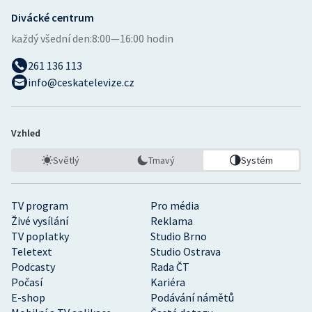
Divácké centrum
každý všední den:
8:00—16:00 hodin
261 136 113
info@ceskatelevize.cz
Vzhled
Světlý
Tmavý
Systém
TV program
Pro média
Živé vysílání
Reklama
TV poplatky
Studio Brno
Teletext
Studio Ostrava
Podcasty
Rada ČT
Počasí
Kariéra
E-shop
Podávání námětů