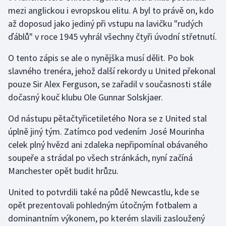
mezi anglickou i evropskou elitu. A byl to právě on, kdo
až doposud jako jediný při vstupu na lavičku "rudých
Gymnastika
ďáblů" v roce 1945 vyhrál všechny čtyři úvodní střetnutí.
Házená
O tento zápis se ale o nynějška musí dělit. Po bok
slavného trenéra, jehož další rekordy u United překonal
Jezdectví
pouze Sir Alex Ferguson, se zařadil v současnosti stále
Judo
dočasný kouč klubu Ole Gunnar Solskjaer.
Od nástupu pětačtyřicetiletého Nora se z United stal
Krasobruslení
úplně jiný tým. Zatímco pod vedením José Mourinha
celek plný hvězd ani zdaleka nepřipomínal obávaného
Lezení
soupeře a strádal po všech stránkách, nyní začíná
Lyže a snowboard
Manchester opět budit hrůzu.
United to potvrdili také na půdě Newcastlu, kde se
Moderní pětiboj
opět prezentovali pohledným útočným fotbalem a
Motorsport
dominantním výkonem, po kterém slavili zasloužený