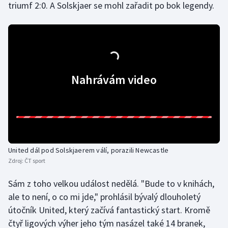
triumf 2:0. A Solskjaer se mohl zařadit po bok legendy.
Olympijské hry
Parasport
Plavání
Nahrávám video
Plážový volejbal
Ragby
Rychlobruslení
United dál pod Solskjaerem válí, porazili Newcastle
Rychlostní kanoistika
Zdroj:
ČT sport
Sám z toho velkou událost nedělá. "Bude to v knihách,
Short track
ale to není, o co mi jde," prohlásil bývalý dlouholetý
útočník United, který začívá fantastický start. Kromě
Sportovní střelba
čtyř ligových výher jeho tým nasázel také 14 branek,