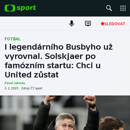
POPULÁRNÍ
SLEDOVAT
Fotbal
FOTBAL
I legendárního Busbyho už
Hokej
vyrovnal. Solskjaer po
famózním startu: Chci u
Tenis
United zůstat
Atletika
Pavel Jahoda
3. 1. 2019
|
Zdroj:
ČT sport
Cyklistika
DALŠÍ SPORTY
Americký fotbal
NEPŘEHLÉDNĚTE