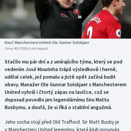
Baseball a softbal
Soutěže
Basketbal
Historické návraty
Biatlon
Aplikace ČT sport
Kouč Manchesteru United Ole Gunnar Solskjaer
Boby a skeleton
AZ kvíz
Zdroj:
REUTERS/Scott Heppell
Box
Stačilo mu pár dní a z umírajícího týmu, který se pod
vedením José Mourinha trápil výsledkově i herně,
Curling
udělal celek, jež pomalu a jistě opět začíná budit
obavy. Manažer Ole Gunnar Solskjaer s Manchesterem
Dostihy
United vyhrál i čtvrtý zápas na lavičce, což se
doposud povedlo jen legendárnímu Siru Mattu
Florbal
Busbymu, a doufá, že si říká o stabilní angažmá.
Futsal
Jeho socha stojí před Old Trafford. Sir Matt Busby je
v Manchesteru United legendou, která klub posunula
Golf