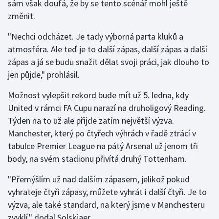
sám však doufá, že by se tento scénář mohl ještě
změnit.
"Nechci odcházet. Je tady výborná parta kluků a
atmosféra. Ale teď je to další zápas, další zápas a další
zápas a já se budu snažit dělat svoji práci, jak dlouho to
jen půjde," prohlásil.
Možnost vylepšit rekord bude mít už 5. ledna, kdy
United v rámci FA Cupu narazí na druholigový Reading.
Týden na to už ale přijde zatím největší výzva.
Manchester, který po čtyřech výhrách v řadě ztrácí v
tabulce Premier League na pátý Arsenal už jenom tři
body, na svém stadionu přivítá druhý Tottenham.
"Přemýšlím už nad dalším zápasem, jelikož pokud
vyhrateje čtyři zápasy, můžete vyhrát i další čtyři. Je to
výzva, ale také standard, na který jsme v Manchesteru
zvyklí," dodal Solskjaer.