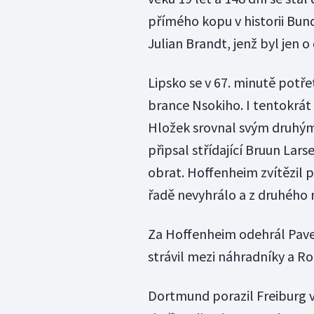
přímého kopu v historii Bun
Julian Brandt, jenž byl jen o
Lipsko se v 67. minutě potře
brance Nsokiho. I tentokrát
Hložek srovnal svým druhým g
připsal střídající Bruun Lar
obrat. Hoffenheim zvítězil p
řadě nevyhrálo a z druhého 
Za Hoffenheim odehrál Pavel
strávil mezi náhradníky a R
Dortmund porazil Freiburg vy