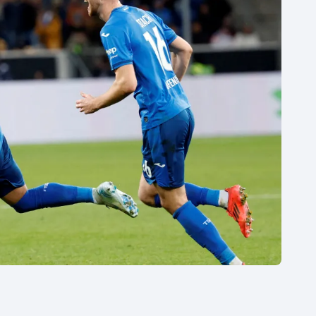
Moderní pětiboj
Triatlon
Motorsport
Veslování
Olympijské hry
Vodní slalom
Parasport
Volejbal
Plavání
Ostatní
Plážový volejbal