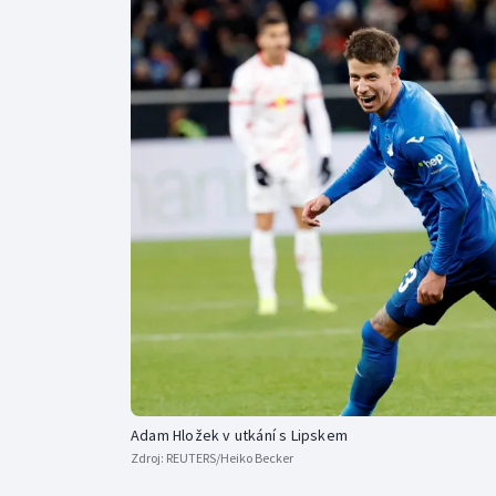
Curling
Dostihy
Florbal
Futsal
Golf
Gymnastika
Adam Hložek v utkání s Lipskem
Zdroj:
REUTERS/Heiko Becker