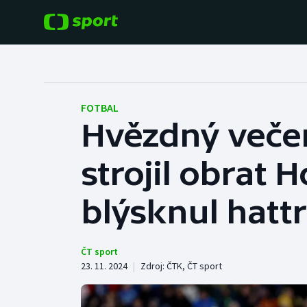
POPULÁRNÍ
DALŠÍ SPORTY
Fotbal
Americký fotbal
FOTBAL
Hvězdný večer
Hokej
Baseball a softbal
strojil obrat 
Tenis
Basketbal
Atletika
blýsknul hatt
Biatlon
Cyklistika
Boby a skeleton
ČT sport
23. 11. 2024
|
Zdroj:
ČTK
,
ČT sport
Box