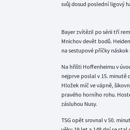
svůj dosud poslední ligový ha
Bayer zvítězil po sérii tří r
Mnichov devět bodů. Heidenh
na sestupové příčky náskok
Na hřišti Hoffenheimu v úvo
nejprve poslal v 15. minutě 
Hložek míč ve vápně, šikovn
pravého horního rohu. Hosté 
zásluhou Nusy.
TSG opět srovnal v 50. minut
věku 19 let a 148 dní se s