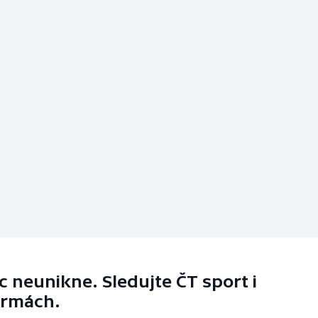
 neunikne. Sledujte ČT sport i
ormách.