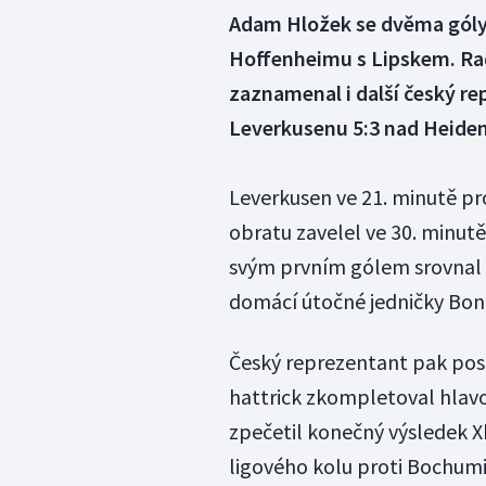
Adam Hložek se dvěma góly 
Hoffenheimu s Lipskem. Ra
zaznamenal i další český re
Leverkusenu 5:3 nad Heiden
Leverkusen ve 21. minutě pr
obratu zavelel ve 30. minutě
svým prvním gólem srovnal S
domácí útočné jedničky Boni
Český reprezentant pak posl
hattrick zkompletoval hlav
zpečetil konečný výsledek X
ligového kolu proti Bochumi,