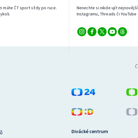
izi máte ČT sport vždy po ruce.
Nenechte si nikde ujít nejnovější
ykoli.
Instagramu, Threads či YouTube 
Č
Divácké centrum
ů