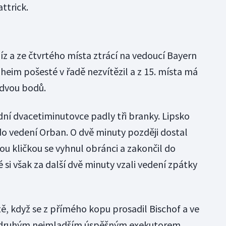
ttrick.
emíz a ze čtvrtého místa ztrácí na vedoucí Bayern
eim pošesté v řadě nezvítězil a z 15. místa má
 dvou bodů.
dní dvacetiminutovce padly tři branky. Lipsko
do vedení Orban. O dvě minuty později dostal
ou kličkou se vyhnul obránci a zakončil do
si však za další dvě minuty vzali vedení zpátky
ě, když se z přímého kopu prosadil Bischof a ve
tal druhým nejmladším úspěšným exekutorem