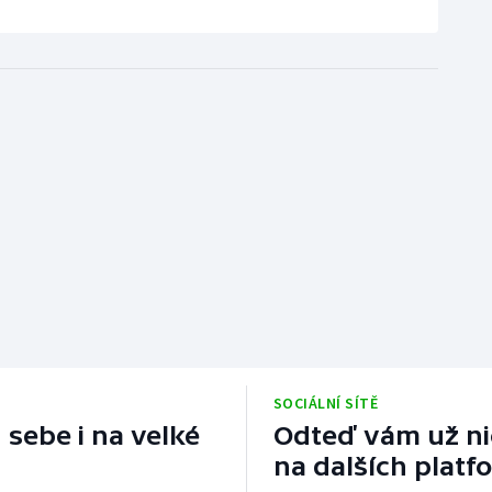
SOCIÁLNÍ SÍTĚ
 sebe i na velké
Odteď vám už nic
na dalších platf