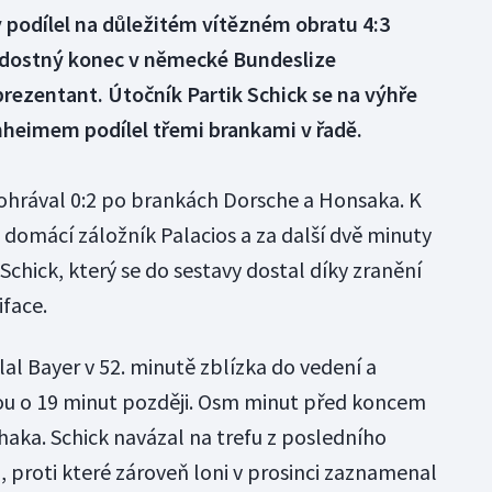
podílel na důležitém vítězném obratu 4:3
dostný konec v německé Bundeslize
prezentant. Útočník Partik Schick se na výhře
heimem podílel třemi brankami v řadě.
ohrával 0:2 po brankách Dorsche a Honsaka. K
 domácí záložník Palacios a za další dvě minuty
chick, který se do sestavy dostal díky zranění
face.
al Bayer v 52. minutě zblízka do vedení a
ou o 19 minut později. Osm minut před koncem
haka. Schick navázal na trefu z posledního
 proti které zároveň loni v prosinci zaznamenal