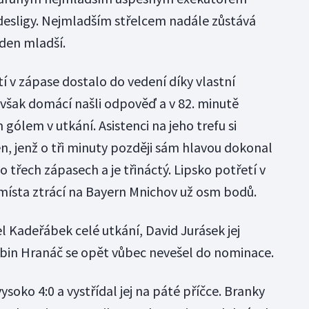
desligy. Nejmladším střelcem nadále zůstává
 den mladší.
tí v zápase dostalo do vedení díky vlastní
 však domácí našli odpověď a v 82. minutě
ólem v utkání. Asistenci na jeho trefu si
sen, jenž o tři minuty později sám hlavou dokonal
o třech zápasech a je třináctý. Lipsko potřetí v
místa ztrácí na Bayern Mnichov už osm bodů.
 Kadeřábek celé utkání, David Jurásek jej
obin Hranáč se opět vůbec nevešel do nominace.
soko 4:0 a vystřídal jej na páté příčce. Branky