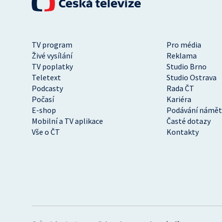
TV program
Pro média
Živé vysílání
Reklama
TV poplatky
Studio Brno
Teletext
Studio Ostrava
Podcasty
Rada ČT
Počasí
Kariéra
E-shop
Podávání námět
Mobilní a TV aplikace
Časté dotazy
Vše o ČT
Kontakty