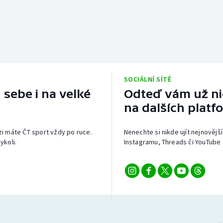
SOCIÁLNÍ SÍTĚ
 sebe i na velké
Odteď vám už nic
na dalších platf
izi máte ČT sport vždy po ruce.
Nenechte si nikde ujít nejnovější
ykoli.
Instagramu, Threads či YouTube 