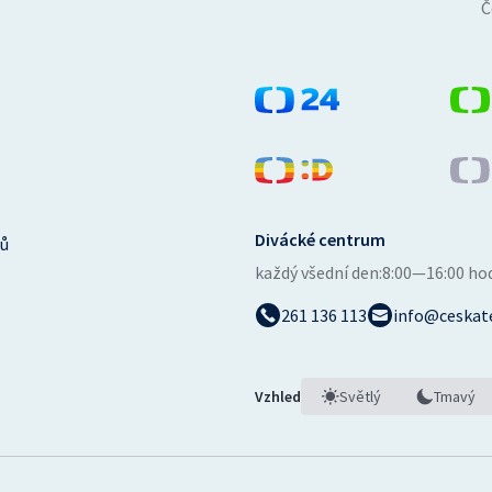
Č
Divácké centrum
ů
každý všední den:
8:00—16:00 ho
261 136 113
info@ceskate
Vzhled
Světlý
Tmavý