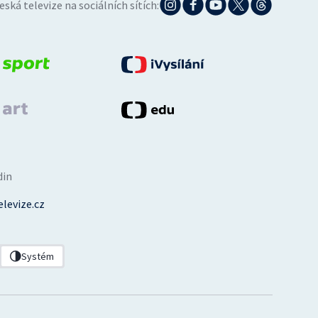
eská televize na sociálních sítích:
din
levize.cz
Systém