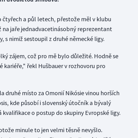
o čtyřech a půl letech, přestože měl v klubu
Už na jaře jednadvacetinásobný reprezentant
 s nimiž sestoupil z druhé německé ligy.
elký zájem, což pro mě bylo důležité. Hodně se
vé kariéře," řekl Hušbauer v rozhovoru pro
a druhé místo za Omonií Nikósie vinou horších
is, kde působí i slovenský útočník a bývalý
á kvalifikace o postup do skupiny Evropské ligy.
otože minule to jen velmi těsně nevyšlo.