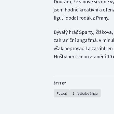
Doufám, že v nové sezoně vyh
jsem hodně kreativní a ofen
ligu," dodal rodák z Prahy.
Bývalý hráč Sparty, Žižkova,
zahraniční angažmá. V minulo
však neprosadil a zasáhl jen
Hušbauer i vinou zranění 10 
ŠTÍTKY
Fotbal
1. fotbalová liga