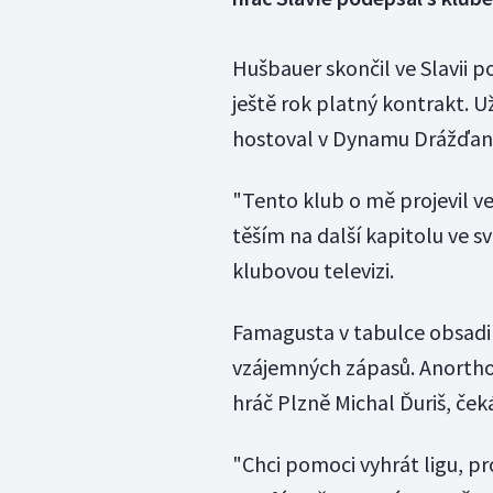
Hušbauer skončil ve Slavii p
ještě rok platný kontrakt. 
hostoval v Dynamu Drážďany,
"Tento klub o mě projevil v
těším na další kapitolu ve s
klubovou televizi.
Famagusta v tabulce obsadil
vzájemných zápasů. Anorthos
hráč Plzně Michal Ďuriš, ček
"Chci pomoci vyhrát ligu, pr