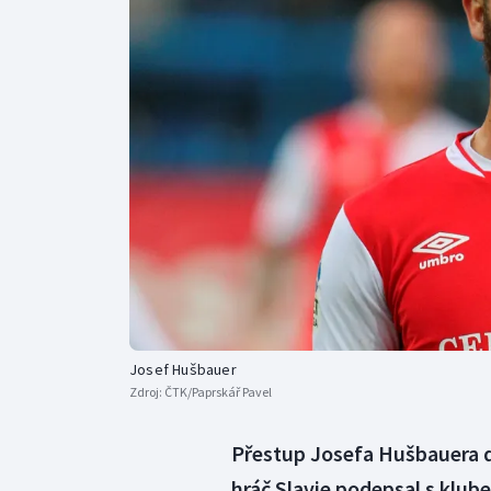
Curling
Dostihy
Florbal
Futsal
Golf
Gymnastika
Josef Hušbauer
Zdroj:
ČTK/Paprskář Pavel
Přestup Josefa Hušbauera d
hráč Slavie podepsal s klu