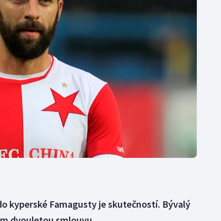
Moderní pětiboj
Triatlon
Motorsport
Veslování
Olympijské hry
Vodní slalom
Parasport
Volejbal
Plavání
Ostatní
Plážový volejbal
o kyperské Famagusty je skutečností. Bývalý
bem dvouletou smlouvu.