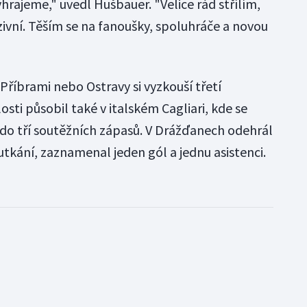
rajeme," uvedl Hušbauer. "Velice rád střílím,
zivní. Těším se na fanoušky, spoluhráče a novou
 Příbrami nebo Ostravy si vyzkouší třetí
sti působil také v italském Cagliari, kde se
 do tří soutěžních zápasů. V Drážďanech odehrál
utkání, zaznamenal jeden gól a jednu asistenci.