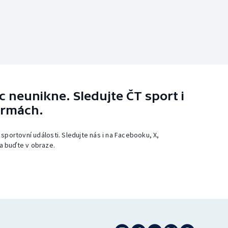
 neunikne. Sledujte ČT sport i
ormách.
 sportovní události. Sledujte nás i na Facebooku, X,
a buďte v obraze.