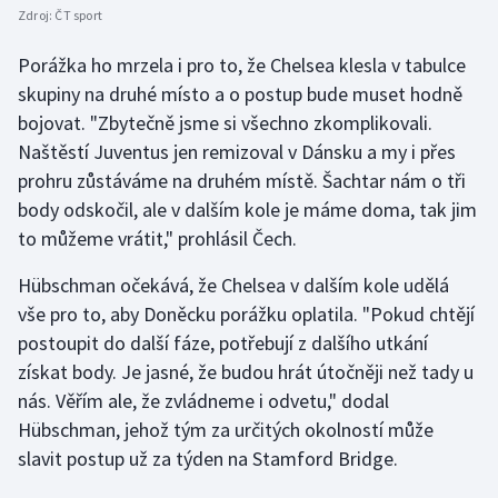
Zdroj:
ČT sport
Porážka ho mrzela i pro to, že Chelsea klesla v tabulce
skupiny na druhé místo a o postup bude muset hodně
bojovat. "Zbytečně jsme si všechno zkomplikovali.
Naštěstí Juventus jen remizoval v Dánsku a my i přes
prohru zůstáváme na druhém místě. Šachtar nám o tři
body odskočil, ale v dalším kole je máme doma, tak jim
to můžeme vrátit," prohlásil Čech.
Hübschman očekává, že Chelsea v dalším kole udělá
vše pro to, aby Doněcku porážku oplatila. "Pokud chtějí
postoupit do další fáze, potřebují z dalšího utkání
získat body. Je jasné, že budou hrát útočněji než tady u
nás. Věřím ale, že zvládneme i odvetu," dodal
Hübschman, jehož tým za určitých okolností může
slavit postup už za týden na Stamford Bridge.