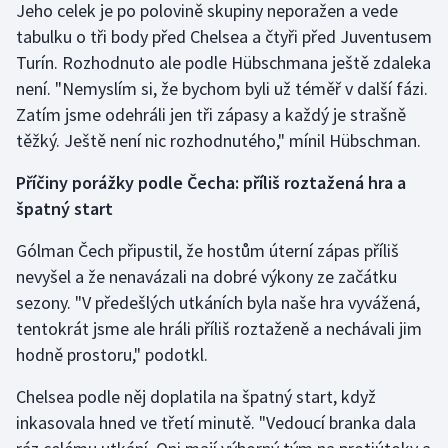
Jeho celek je po polovině skupiny neporažen a vede
Stolní tenis
tabulku o tři body před Chelsea a čtyři před Juventusem
Turín. Rozhodnuto ale podle Hübschmana ještě zdaleka
Triatlon
není. "Nemyslím si, že bychom byli už téměř v další fázi.
Veslování
Zatím jsme odehráli jen tři zápasy a každý je strašně
těžký. Ještě není nic rozhodnutého," mínil Hübschman.
Vodní slalom
Příčiny porážky podle Čecha: příliš roztažená hra a
Volejbal
špatný start
Gólman Čech připustil, že hostům úterní zápas příliš
Ostatní
nevyšel a že nenavázali na dobré výkony ze začátku
sezony. "V předešlých utkáních byla naše hra vyvážená,
tentokrát jsme ale hráli příliš roztaženě a nechávali jim
hodně prostoru," podotkl.
Chelsea podle něj doplatila na špatný start, když
inkasovala hned ve třetí minutě. "Vedoucí branka dala