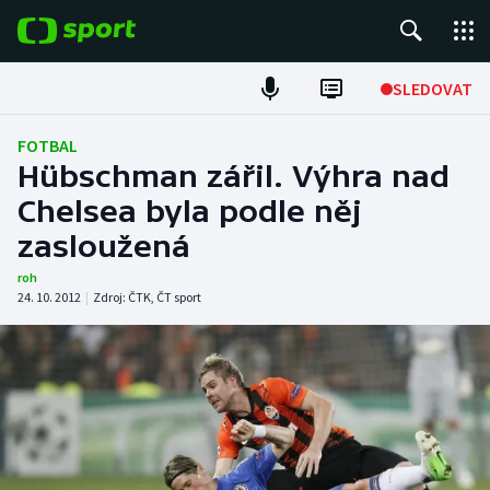
POPULÁRNÍ
SLEDOVAT
Fotbal
FOTBAL
Hübschman zářil. Výhra nad
Hokej
Chelsea byla podle něj
zasloužená
Tenis
roh
Atletika
24. 10. 2012
|
Zdroj:
ČTK
,
ČT sport
Cyklistika
DALŠÍ SPORTY
Americký fotbal
NEPŘEHLÉDNĚTE