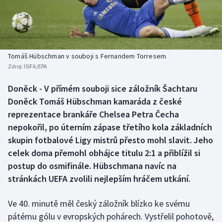
Baseball a softbal
Soutěže
Basketbal
Historické návraty
Biatlon
Aplikace ČT sport
Tomáš Hübschman v souboji s Fernandem Torresem
Zdroj:
ISIFA/EPA
Boby a skeleton
AZ kvíz
Doněck - V přímém souboji sice záložník Šachtaru
Doněck Tomáš Hübschman kamaráda z české
Box
reprezentace brankáře Chelsea Petra Čecha
Curling
nepokořil, po úterním zápase třetího kola základních
skupin fotbalové Ligy mistrů přesto mohl slavit. Jeho
Dostihy
celek doma přemohl obhájce titulu 2:1 a přiblížil si
postup do osmifinále. Hübschmana navíc na
Florbal
stránkách UEFA zvolili nejlepším hráčem utkání.
Futsal
Ve 40. minutě měl český záložník blízko ke svému
pátému gólu v evropských pohárech. Vystřelil pohotově,
Golf