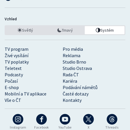
Vzhled
Světlý
Tmavý
Systém
TV program
Pro média
Živé vysílání
Reklama
TV poplatky
Studio Brno
Teletext
Studio Ostrava
Podcasty
Rada ČT
Počasí
Kariéra
E-shop
Podávání námětů
Mobilní a TV aplikace
Časté dotazy
Vše o ČT
Kontakty
Instagram
Facebook
YouTube
X
Threads