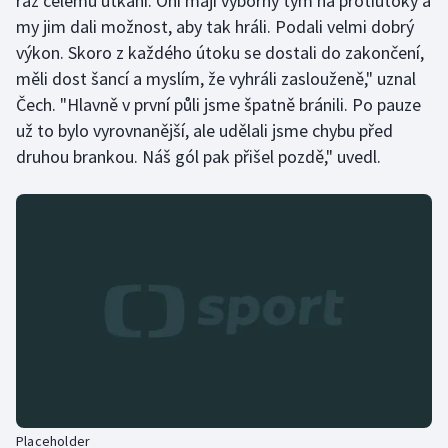
ráz celému utkání. Oni mají výborný tým na protiútoky a
my jim dali možnost, aby tak hráli. Podali velmi dobrý
výkon. Skoro z každého útoku se dostali do zakončení,
měli dost šancí a myslím, že vyhráli zaslouženě," uznal
Čech. "Hlavně v první půli jsme špatně bránili. Po pauze
už to bylo vyrovnanější, ale udělali jsme chybu před
druhou brankou. Náš gól pak přišel pozdě," uvedl.
Placeholder