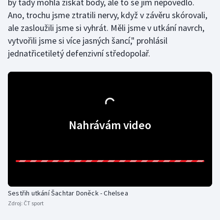
by tady mohla získat body, ale to se jim nepovedlo.
Ano, trochu jsme ztratili nervy, když v závěru skórovali,
Olympijské hry
ale zasloužili jsme si vyhrát. Měli jsme v utkání navrch,
Parasport
vytvořili jsme si více jasných šancí," prohlásil
jednatřicetiletý defenzivní středopolař.
Plavání
Plážový volejbal
Ragby
Nahrávám video
Rychlobruslení
Rychlostní kanoistika
Short track
Sestřih utkání Šachtar Doněck - Chelsea
Sportovní střelba
Zdroj:
ČT sport