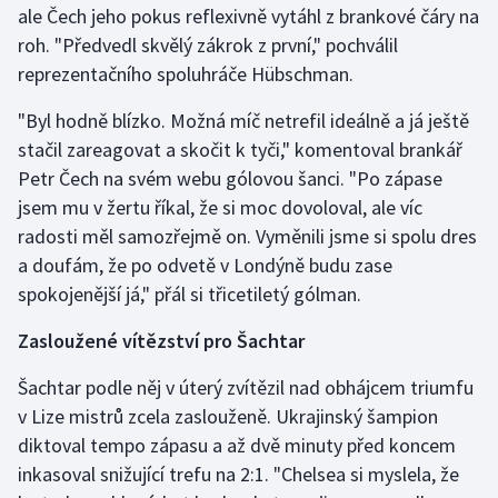
ale Čech jeho pokus reflexivně vytáhl z brankové čáry na
roh. "Předvedl skvělý zákrok z první," pochválil
Gymnastika
reprezentačního spoluhráče Hübschman.
Házená
"Byl hodně blízko. Možná míč netrefil ideálně a já ještě
stačil zareagovat a skočit k tyči," komentoval brankář
Jezdectví
Petr Čech na svém webu gólovou šanci. "Po zápase
jsem mu v žertu říkal, že si moc dovoloval, ale víc
Judo
radosti měl samozřejmě on. Vyměnili jsme si spolu dres
a doufám, že po odvetě v Londýně budu zase
Krasobruslení
spokojenější já," přál si třicetiletý gólman.
Lezení
Zasloužené vítězství pro Šachtar
Lyže a snowboard
Šachtar podle něj v úterý zvítězil nad obhájcem triumfu
v Lize mistrů zcela zaslouženě. Ukrajinský šampion
Moderní pětiboj
diktoval tempo zápasu a až dvě minuty před koncem
inkasoval snižující trefu na 2:1. "Chelsea si myslela, že
Motorsport