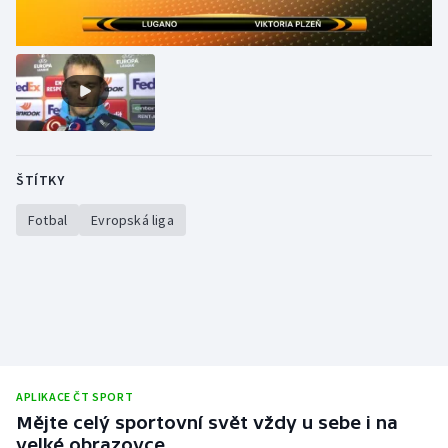
Stolní tenis
Triatlon
Veslování
Vodní slalom
ŠTÍTKY
Volejbal
Fotbal
Evropská liga
Ostatní
APLIKACE ČT SPORT
Mějte celý sportovní svět vždy u sebe i na
velké obrazovce.