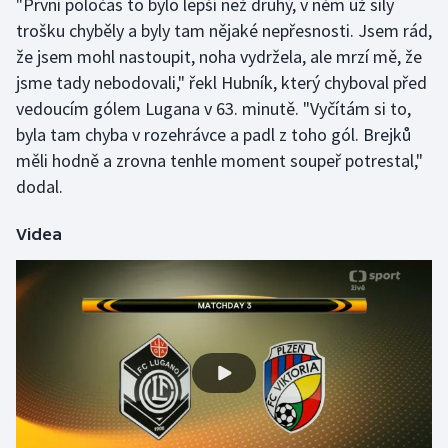
"První poločas to bylo lepší než druhý, v něm už síly
trošku chyběly a byly tam nějaké nepřesnosti. Jsem rád,
Olympijské hry
že jsem mohl nastoupit, noha vydržela, ale mrzí mě, že
Parasport
jsme tady nebodovali," řekl Hubník, který chyboval před
vedoucím gólem Lugana v 63. minutě. "Vyčítám si to,
Plavání
byla tam chyba v rozehrávce a padl z toho gól. Brejků
měli hodně a zrovna tenhle moment soupeř potrestal,"
Plážový volejbal
dodal.
Ragby
Videa
Rychlobruslení
Rychlostní kanoistika
Short track
Sportovní střelba