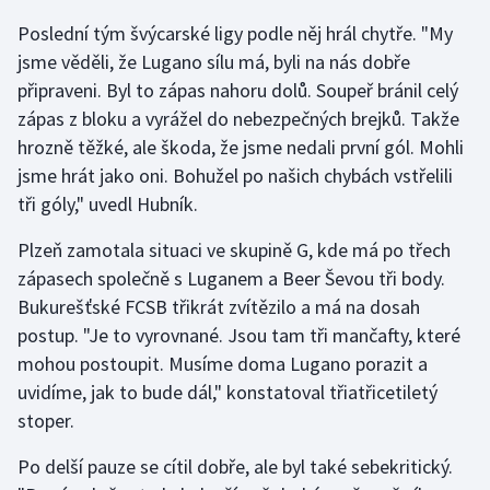
Poslední tým švýcarské ligy podle něj hrál chytře. "My
Gymnastika
jsme věděli, že Lugano sílu má, byli na nás dobře
připraveni. Byl to zápas nahoru dolů. Soupeř bránil celý
Házená
zápas z bloku a vyrážel do nebezpečných brejků. Takže
hrozně těžké, ale škoda, že jsme nedali první gól. Mohli
Jezdectví
jsme hrát jako oni. Bohužel po našich chybách vstřelili
tři góly," uvedl Hubník.
Judo
Plzeň zamotala situaci ve skupině G, kde má po třech
Krasobruslení
zápasech společně s Luganem a Beer Ševou tři body.
Bukurešťské FCSB třikrát zvítězilo a má na dosah
Lezení
postup. "Je to vyrovnané. Jsou tam tři mančafty, které
mohou postoupit. Musíme doma Lugano porazit a
Lyže a snowboard
uvidíme, jak to bude dál," konstatoval třiatřicetiletý
Moderní pětiboj
stoper.
Po delší pauze se cítil dobře, ale byl také sebekritický.
Motorsport