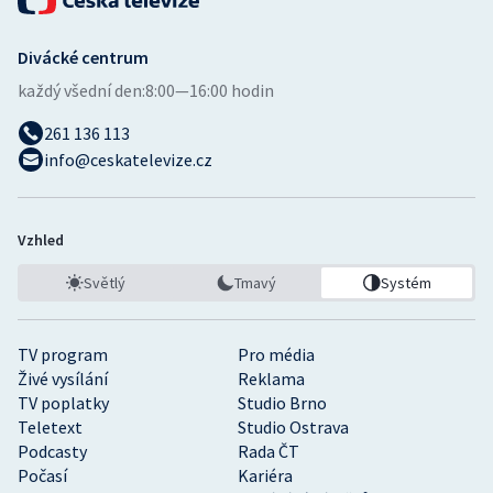
Divácké centrum
každý všední den:
8:00—16:00 hodin
261 136 113
info@ceskatelevize.cz
Vzhled
Světlý
Tmavý
Systém
TV program
Pro média
Živé vysílání
Reklama
TV poplatky
Studio Brno
Teletext
Studio Ostrava
Podcasty
Rada ČT
Počasí
Kariéra