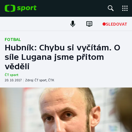
POPULÁRNÍ
SLEDOVAT
Fotbal
FOTBAL
Hubník: Chybu si vyčítám. O
Hokej
síle Lugana jsme přitom
věděli
Tenis
ČT sport
Atletika
20. 10. 2017
|
Zdroj:
ČT sport
,
ČTK
Cyklistika
DALŠÍ SPORTY
Americký fotbal
NEPŘEHLÉDNĚTE