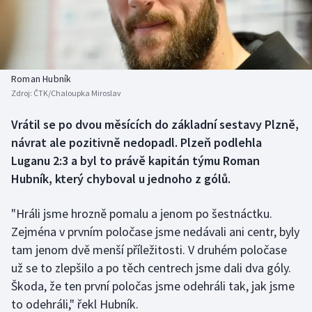
Baseball a softbal
Soutěže
Basketbal
Historické návraty
Biatlon
Aplikace ČT sport
Roman Hubník
Zdroj:
ČTK/Chaloupka Miroslav
Boby a skeleton
AZ kvíz
Vrátil se po dvou měsících do základní sestavy Plzně,
návrat ale pozitivně nedopadl. Plzeň podlehla
Box
Luganu 2:3 a byl to právě kapitán týmu Roman
Curling
Hubník, který chyboval u jednoho z gólů.
Dostihy
"Hráli jsme hrozně pomalu a jenom po šestnáctku.
Zejména v prvním poločase jsme nedávali ani centr, byly
Florbal
tam jenom dvě menší příležitosti. V druhém poločase
už se to zlepšilo a po těch centrech jsme dali dva góly.
Futsal
Škoda, že ten první poločas jsme odehráli tak, jak jsme
to odehráli," řekl Hubník.
Golf