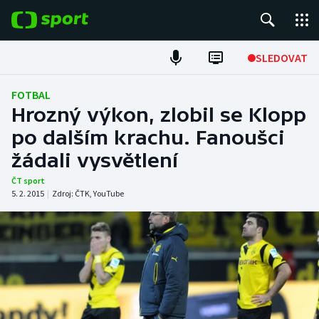
POPULÁRNÍ
SLEDOVAT
Fotbal
FOTBAL
Hrozný výkon, zlobil se Klopp
Hokej
po dalším krachu. Fanoušci
žádali vysvětlení
Tenis
ČT sport
Atletika
5. 2. 2015
|
Zdroj:
ČTK
,
YouTube
Cyklistika
DALŠÍ SPORTY
Americký fotbal
NEPŘEHLÉDNĚTE