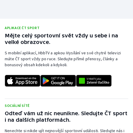
Stolní tenis
Triatlon
APLIKACE ČT SPORT
Veslování
Mějte celý sportovní svět vždy u sebe i na
velké obrazovce.
Vodní slalom
S mobilní aplikací, HbbTV a apkou iVysílání ve své chytré televizi
máte ČT sport vždy po ruce. Sledujte přímé přenosy, články a
Volejbal
bonusový obsah kdekoli a kdykoli.
Ostatní
SOCIÁLNÍ SÍTĚ
Odteď vám už nic neunikne. Sledujte ČT sport
i na dalších platformách.
Nenechte si nikde ujít nejnovější sportovní události. Sledujte nás i