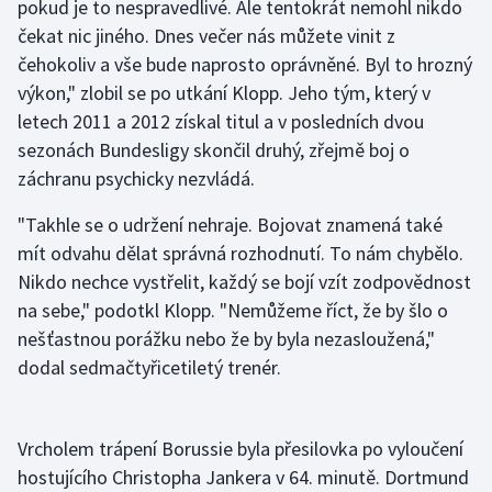
pokud je to nespravedlivé. Ale tentokrát nemohl nikdo
čekat nic jiného. Dnes večer nás můžete vinit z
Gymnastika
čehokoliv a vše bude naprosto oprávněné. Byl to hrozný
výkon," zlobil se po utkání Klopp. Jeho tým, který v
Házená
letech 2011 a 2012 získal titul a v posledních dvou
sezonách Bundesligy skončil druhý, zřejmě boj o
Jezdectví
záchranu psychicky nezvládá.
Judo
"Takhle se o udržení nehraje. Bojovat znamená také
mít odvahu dělat správná rozhodnutí. To nám chybělo.
Krasobruslení
Nikdo nechce vystřelit, každý se bojí vzít zodpovědnost
na sebe," podotkl Klopp. "Nemůžeme říct, že by šlo o
Lezení
nešťastnou porážku nebo že by byla nezasloužená,"
dodal sedmačtyřicetiletý trenér.
Lyže a snowboard
Moderní pětiboj
Vrcholem trápení Borussie byla přesilovka po vyloučení
Motorsport
hostujícího Christopha Jankera v 64. minutě. Dortmund