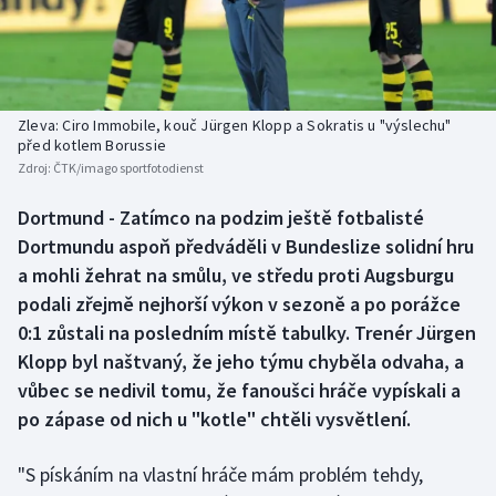
Baseball a softbal
Soutěže
Basketbal
Historické návraty
Biatlon
Aplikace ČT sport
Zleva: Ciro Immobile, kouč Jürgen Klopp a Sokratis u "výslechu"
před kotlem Borussie
Zdroj:
ČTK/imago sportfotodienst
Boby a skeleton
AZ kvíz
Dortmund - Zatímco na podzim ještě fotbalisté
Box
Dortmundu aspoň předváděli v Bundeslize solidní hru
a mohli žehrat na smůlu, ve středu proti Augsburgu
Curling
podali zřejmě nejhorší výkon v sezoně a po porážce
0:1 zůstali na posledním místě tabulky. Trenér Jürgen
Dostihy
Klopp byl naštvaný, že jeho týmu chyběla odvaha, a
Florbal
vůbec se nedivil tomu, že fanoušci hráče vypískali a
po zápase od nich u "kotle" chtěli vysvětlení.
Futsal
"S pískáním na vlastní hráče mám problém tehdy,
Golf