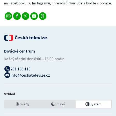
na Facebooku, X, Instagramu, Threads či YouTube a buďte v obraze.
Divácké centrum
každý všední den:
8:00—16:00 hodin
261 136 113
info@ceskatelevize.cz
Vzhled
Světlý
Tmavý
Systém