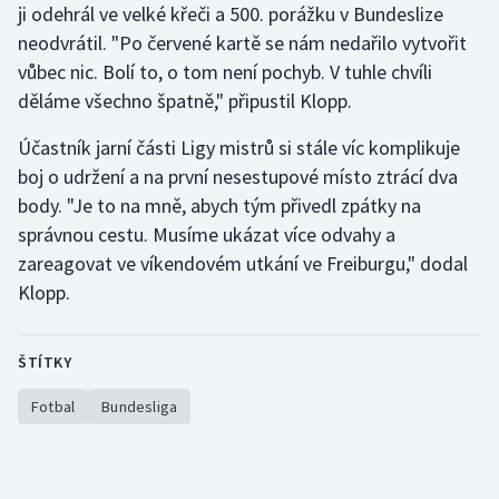
ji odehrál ve velké křeči a 500. porážku v Bundeslize
Olympijské hry
neodvrátil. "Po červené kartě se nám nedařilo vytvořit
vůbec nic. Bolí to, o tom není pochyb. V tuhle chvíli
Parasport
děláme všechno špatně," připustil Klopp.
Plavání
Účastník jarní části Ligy mistrů si stále víc komplikuje
boj o udržení a na první nesestupové místo ztrácí dva
Plážový volejbal
body. "Je to na mně, abych tým přivedl zpátky na
správnou cestu. Musíme ukázat více odvahy a
Ragby
zareagovat ve víkendovém utkání ve Freiburgu," dodal
Klopp.
Rychlobruslení
Rychlostní kanoistika
ŠTÍTKY
Short track
Fotbal
Bundesliga
Sportovní střelba